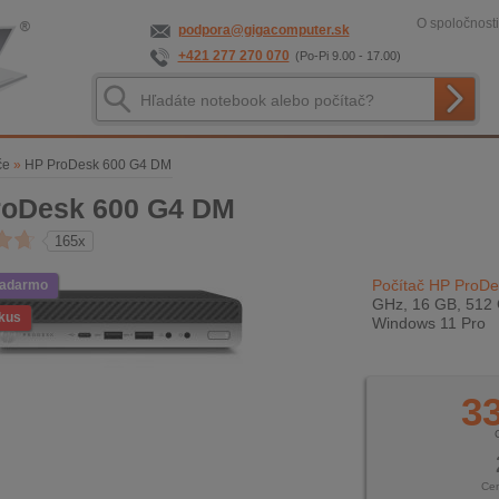
O spoločnosti
podpora@gigacomputer.sk
+421 277 270 070
(Po-Pi 9.00 - 17.00)
če
»
HP ProDesk 600 G4 DM
roDesk 600 G4 DM
165x
Počítač HP ProD
zadarmo
GHz, 16 GB, 512 
kus
Windows 11 Pro
33
Ce