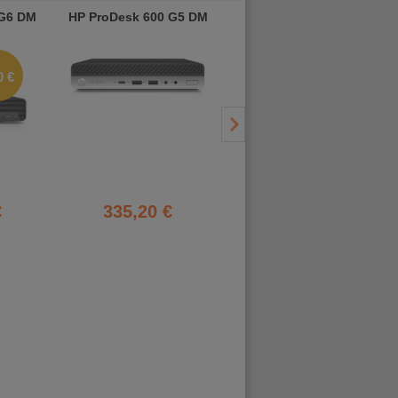
 G6 DM
HP ProDesk 600 G5 DM
HP ProDesk 600 G6 DM
0 €
- 50 €
503,22 €
€
335,20 €
452,90 €