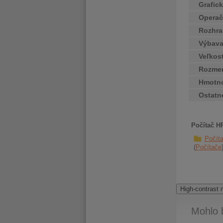
Grafick
Operač
Rozhra
Výbav
Veľkos
Rozme
Hmotn
Ostatn
Počítač H
Počít
Počítače
High-contrast
Mohlo 