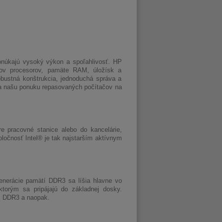
ponúkajú vysoký výkon a spoľahlivosť. HP
ypov procesorov, pamäte RAM, úložísk a
robustná konštrukcia, jednoduchá správa a
a na našu ponuku repasovaných počítačov na
e pracovné stanice alebo do kancelárie,
oločnosť Intel® je tak najstarším aktívnym
enerácie pamätí DDR3 sa líšia hlavne vo
 ktorým sa pripájajú do základnej dosky.
M DDR3 a naopak.