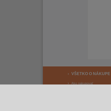
VŠETKO O NÁKUPE
Ako nakupovať
Vrátenie a reklamácia
Osobný odber
Doprava
Spôsoby platby