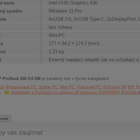
Intel UHD Graphics 630
á karta
Windows 11 Pro
ný systém
6xUSB 3.0, 2xUSB Type-C, 2xDisplayPort,
nie
bez výbavy
a
Mini PC
ť
177 × 34.2 × 174.7 (mm)
ry
1.21 kg
osť
Externý napájací adaptér (ak sa vyžaduje) a
é
P ProDesk 600 G4 DM
je zaradený tiež v týchto kategóriách:
ače
Repasované PC
Stolné PC
Mini PC
Pracovné PC
Počítače HP
HP P
Notebooky a Počítače so zárukou 24 mesiacov ZADARMO!
Počítače
 mode
by vás zaujímať