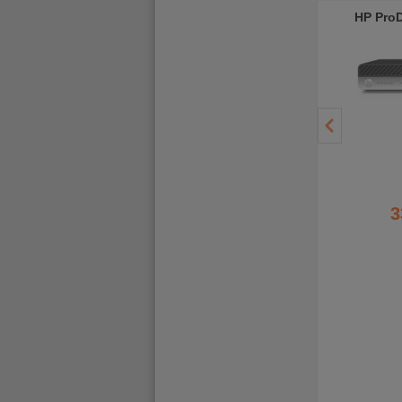
HP ProDesk 600 G6 DM
HP ProDesk 600 G5 SFF
HP Pro
376,79 €
376,37 €
3