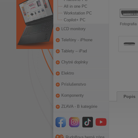
All in one PC
Workstation PC
Copilot+ PC
Fotografia 
LCD monitory
Telefóny - iPhone
Tablety – iPad
Chytré doplnky
Elektro
Príslušenstvo
Komponenty
Popis
ZĽAVA - B kategórie
Rudolfova herná zóna