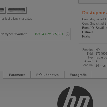
Dostupnos
má ilustratívny charakter.
Centrálny sklad 1
Centrálny sklad 2
Brno / O. Ševčík
Ostrava
Na výber
9 variant
159,24 € až 335,62 €
Praha
Značka:
HP
Kód:
173490
Typ:
repaso
Akosť:
A
Záruka:
24 mesi
Parametre
Príslušenstvo
Fotografie