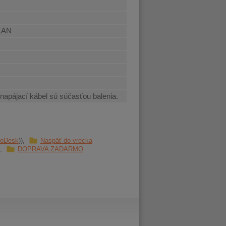
 LAN
 napájací kábel sú súčasťou balenia.
roDesk
Naspäť do vrecka
DOPRAVA ZADARMO