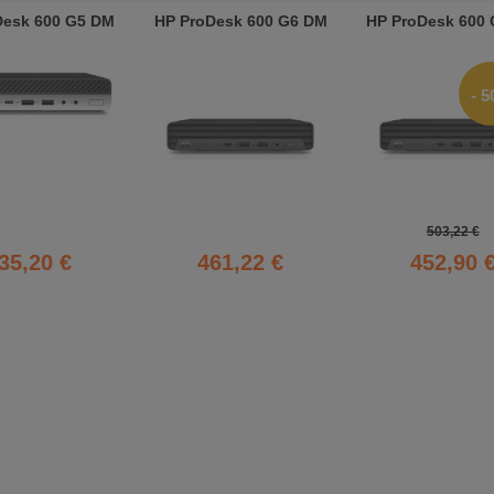
Desk 600 G5 DM
HP ProDesk 600 G6 DM
HP ProDesk 600
- 5
503,22 €
35,20 €
461,22 €
452,90 