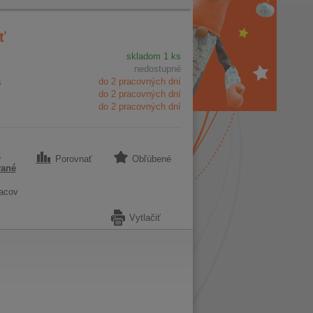
ť
skladom 1 ks
nedostupné
a
do 2 pracovných dní
do 2 pracovných dní
do 2 pracovných dní
6
Porovnať
Obľúbené
vané
acov
Vytlačiť