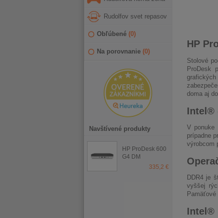
Rudolfov svet repasov
Obľúbené
(
0
)
HP Pro
Na porovnanie
(
0
)
Stolové po
ProDesk p
grafických
zabezpečen
doma aj do
Intel® 
V ponuke p
Navštívené produkty
prípadne p
výrobcom p
HP ProDesk 600
G4 DM
Opera
335,2 €
DDR4 je št
vyššej rýc
Pamäťové m
Intel®