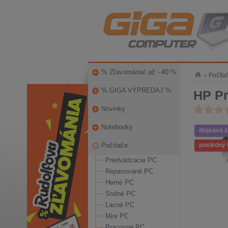
% Zľavománia! až - 40 %
»
Počíta
% GIGA VÝPREDAJ %
HP P
Novinky
Notebooky
doprava 
Počítače
posledný 
Predvádzacie PC
Repasované PC
Herné PC
Stolné PC
Lacné PC
Mini PC
Pracovné PC