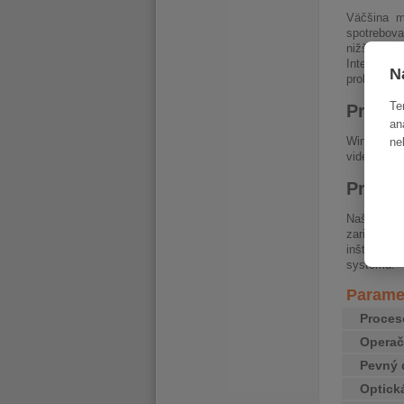
Väčšina m
spotrebova
nižší ako 
Intel® Cor
N
problémov 
Te
Pripra
an
Windows 11
ne
videí, apl
Pripra
Naše repa
zariadení 
inštaláciu
systému.
Paramet
Proces
Opera
Pevný 
Optick