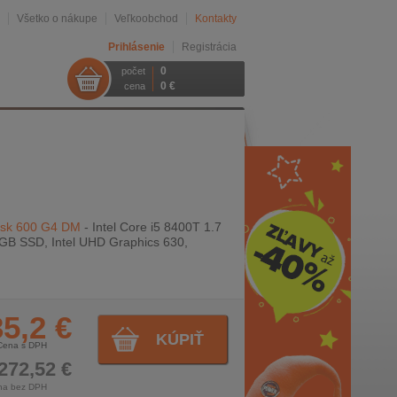
Všetko o nákupe
Veľkoobchod
Kontakty
Prihlásenie
Registrácia
0
počet
0 €
cena
esk 600 G4 DM
- Intel Core i5 8400T 1.7
GB SSD, Intel UHD Graphics 630,
5,2 €
KÚPIŤ
Cena s DPH
272,52 €
na bez DPH