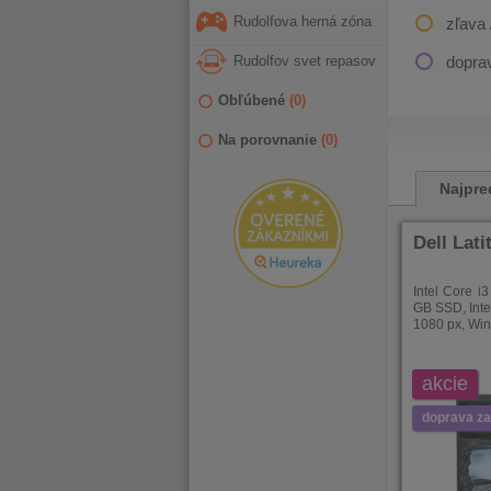
Rudolfova herná zóna
zľava 
Rudolfov svet repasov
dopra
Obľúbené
(
0
)
Na porovnanie
(
0
)
PREDCHÁDZAJÚCI
PRVÝ
PREDC
Najpre
Dell Lati
Intel Core 
GB SSD, Inte
1080 px, Wi
akcie
doprava z