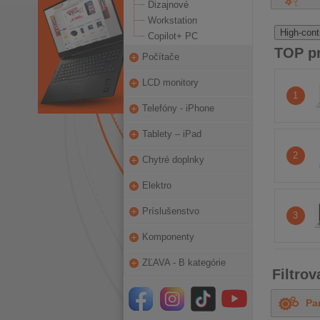
Dizajnové
Workstation
High-cont
Copilot+ PC
TOP p
Počítače
LCD monitory
1
Telefóny - iPhone
Tablety – iPad
2
Chytré doplnky
Elektro
Príslušenstvo
3
Komponenty
ZĽAVA - B kategórie
Filtro
Pa
OD