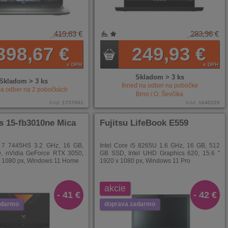
419,63 €
283,96 €
NÍ
ENÉ
398,67 €
249,93 €
s DPH
s DPH
Skladom > 3 ks
Skladom > 3 ks
Ihneď na odber na pobočke
na odber na
2
pobočkách
Brno / O. Ševčíka
Kód:
1737061
Kód:
1640229
s 15-fb3010ne Mica
Fujitsu LifeBook E559
7 7445HS 3.2 GHz, 16 GB,
Intel Core i5 8265U 1.6 GHz, 16 GB, 512
, nVidia GeForce RTX 3050,
GB SSD, Intel UHD Graphics 620, 15.6 "
x 1080 px, Windows 11 Home
1920 x 1080 px, Windows 11 Pro
akcie
- 41 €
- 42 €
adarmo
doprava zadarmo