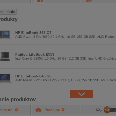
rast mode
rodukty
HP EliteBook 855 G7
AMD Ryzen 5 Pro 4650U 2.1 GHz, 16 GB, 256 GB SSD, AMD Radeon G
1080 px, Windows 11 Pro
Fujitsu LifeBook E559
Intel Core i5 8265U 1.6 GHz, 16 GB, 512 GB SSD, Intel UHD Graphics
px, Windows 11 Pro
HP EliteBook 845 G8
AMD Ryzen 5 Pro 5650U Pro 2.3 GHz, 16 GB, 256 GB SSD, AMD Radeo
1080 px, Windows 11 Pro
vanie produktov
rametre
Predajne
62
,-
DO