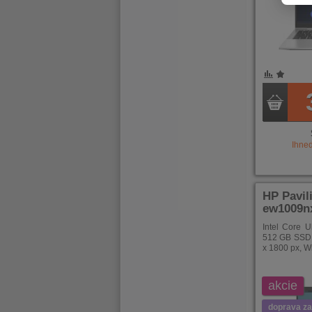
POROVNÁNÍ
OBLÍBENÉ
POROVNÁ
OBLÍB
Ihne
HP Pavil
ew1009nx
Intel Core 
512 GB SSD, 
x 1800 px, 
akcie
doprava z