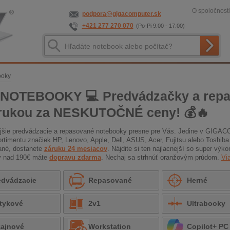
O spoločnosti
podpora@gigacomputer.sk
+421 277 270 070
(Po-Pi 9.00 - 17.00)
ooky
 NOTEBOOKY 💻 Predvádzačky a repa
rukou za NESKUTOČNÉ ceny! 💰🔥
ejšie predvádzacie a repasované notebooky presne pre Vás. Jedine v GIG
ortimentu značiek HP, Lenovo, Apple, Dell, ASUS, Acer, Fujitsu alebo Toshib
ané, dostanete
záruku 24 mesiacov
. Nájdite si ten najlacnejší so super vý
y nad 190€ máte
dopravu zdarma
. Nechaj sa strhnúť oranžovým prúdom.
Via
edvádzacie
Repasované
Herné
tykové
2v1
Ultrabooky
zajnové
Workstation
Copilot+ PC