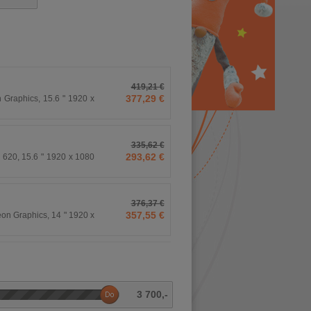
419,21 €
377,29 €
raphics, 15.6 " 1920 x
335,62 €
293,62 €
 620, 15.6 " 1920 x 1080
376,37 €
357,55 €
n Graphics, 14 " 1920 x
3 700
,-