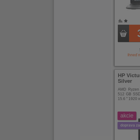
POROVNÁNÍ
OBLÍBENÉ
POROVNÁ
OBLÍB
Ihneď 
HP Victu
Silver
AMD Ryzen 
512 GB SSD
15.6 " 1920 
akcie
doprava z