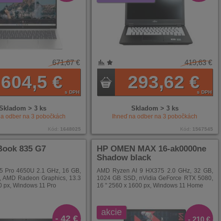
671,67 €
419,63 €
NÍ
ENÉ
604,5 €
293,62 €
s DPH
s DPH
Skladom > 3 ks
Skladom > 3 ks
na odber na
3
pobočkách
Ihneď na odber na
3
pobočkách
Kód:
1648025
Kód:
1567545
Book 835 G7
HP OMEN MAX 16-ak0000ne
Shadow black
 Pro 4650U 2.1 GHz, 16 GB,
AMD Ryzen AI 9 HX375 2.0 GHz, 32 GB,
 AMD Radeon Graphics, 13.3
1024 GB SSD, nVidia GeForce RTX 5080,
0 px, Windows 11 Pro
16 " 2560 x 1600 px, Windows 11 Home
akcie
- 42 €
- 210 €