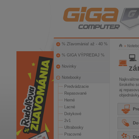
% Zľavománia! až - 40 %
»
Noteb
% GIGA VÝPREDAJ %
💻
zá
Novinky
Notebooky
Najkvalitn
širokého s
Predvádzacie
aj repasov
Repasované
objednávk
Herné
Lacné
Pr
Dotykové
2v1
Do
Ultrabooky
Pracovné
Di