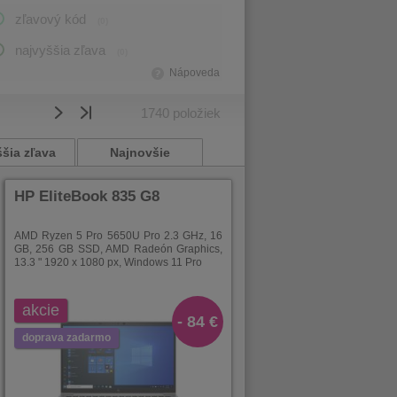
zľavový kód
(0)
najvyššia zľava
(0)
Nápoveda
1740
položiek
šia zľava
Najnovšie
HP EliteBook 835 G8
AMD Ryzen 5 Pro 5650U Pro 2.3 GHz, 16
GB, 256 GB SSD, AMD Radeón Graphics,
13.3 " 1920 x 1080 px, Windows 11 Pro
akcie
- 84 €
doprava zadarmo