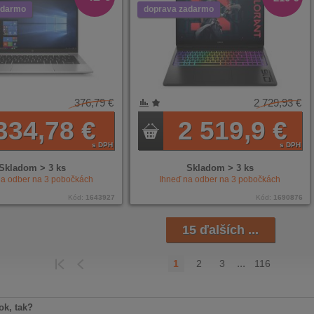
adarmo
doprava zadarmo
376,79 €
2 729,93 €
NÍ
ENÉ
334,78 €
2 519,9 €
s DPH
s DPH
Skladom > 3 ks
Skladom > 3 ks
na odber na
3
pobočkách
Ihneď na odber na
3
pobočkách
Kód:
1643927
Kód:
1690876
15 ďalších ...
...
1
2
3
116
HÁDZAJÚCI
POSLEDNÁ
k, tak?