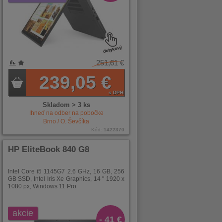
251,61 €
239,05 €
s DPH
Skladom > 3 ks
Ihneď na odber na pobočke
Brno / O. Ševčíka
Kód:
1422370
HP EliteBook 840 G8
Intel Core i5 1145G7 2.6 GHz, 16 GB, 256
GB SSD, Intel Iris Xe Graphics, 14 " 1920 x
1080 px, Windows 11 Pro
akcie
- 41 €