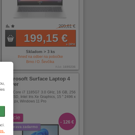
209,61 €
199,15 €
s DPH
Skladom > 3 ks
Ihneď na odber na pobočke
Brno / O. Ševčíka
Kód:
1695236
Microsoft Surface Laptop 4
bu,
Silver
ies
Intel Core i7 1185G7 3.0 GHz, 16 GB, 256
GB SSD, Intel Iris Xe Graphics, 15 " 2496 x
1664 px, Windows 11 Pro
akcie
- 126 €
ci.
doprava zadarmo
es.