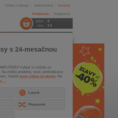
Všetko o nákupe
Veľkoobchod
Kontakty
Prihlásenie
Registrácia
0
počet
0 €
cena
sy s 24-mesačnou
ACOMPUTERU! Vybrať si môžete zo
a. Na všetky produkty, nové, predvádzacie
konom. Všetok
tovar máme na sklade
. Na
c...
Lacné
Pracovné