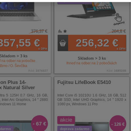
doprava zadarmo
376,37 €
284,8 €
NÍ
ENÉ
357,55 €
256,32 €
s DPH
s DPH
Skladom > 3 ks
Skladom > 3 ks
ď na odber na pobočke
Ihneď na odber na
2
pobočkách
Brno / O. Ševčíka
Kód:
1674427
Kód:
1685246
ion Plus 14-
Fujitsu LifeBook E5410
 Natural Silver
Ultra 5 125H 0.7 GHz, 16 GB,
Intel Core i5 10210U 1.6 GHz, 16 GB, 512
Intel Arc Graphics, 14 " 2880
GB SSD, Intel UHD Graphics, 14 " 1920 x
Windows 11 Home
1080 px, Windows 11 Pro
akcie
- 67 €
- 126 €
adarmo
doprava zadarmo