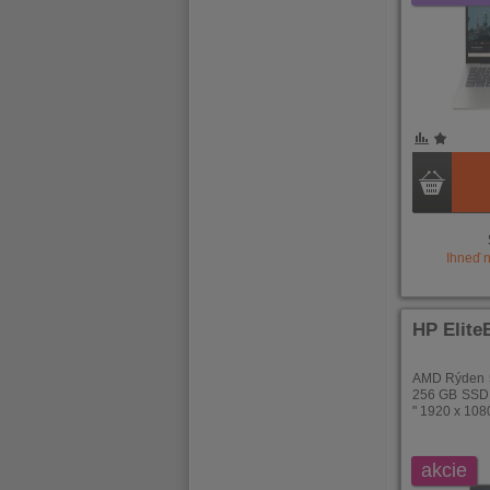
POROVNÁNÍ
OBLÍBENÉ
POROVNÁ
OBLÍB
Ihneď 
HP Elite
AMD Rýden 5
256 GB SSD,
" 1920 x 108
akcie