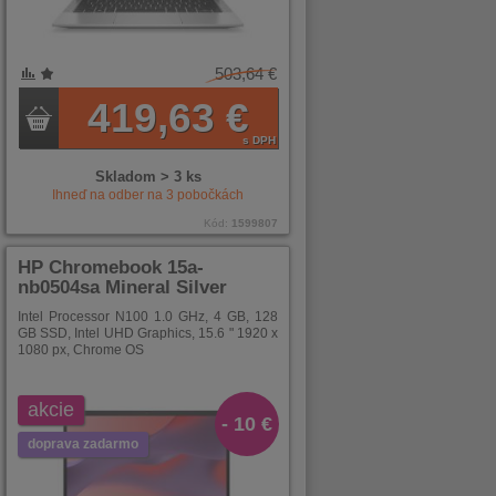
503,64 €
419,63 €
s DPH
Skladom > 3 ks
Ihneď na odber na
3
pobočkách
Kód:
1599807
HP Chromebook 15a-
nb0504sa Mineral Silver
Intel Processor N100 1.0 GHz, 4 GB, 128
GB SSD, Intel UHD Graphics, 15.6 " 1920 x
1080 px, Chrome OS
akcie
- 10 €
doprava zadarmo