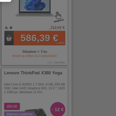
712,41 €
586,39 €
s DPH
Skladom > 3 ks
Ihneď na odber na
3
pobočkách
Kód:
1660489
Lenovo ThinkPad X380 Yoga
Intel Core i5 8350U 1.7 GHz, 8 GB, 256 GB
SSD, Intel UHD Graphics 620, 13.3 " 1920
x 1080 px, Windows 11 Pro
akcie
- 12 €
doprava zadarmo