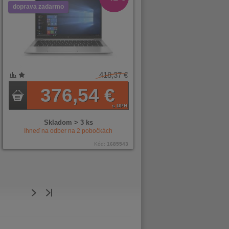
doprava zadarmo
418,37 €
376,54 €
s DPH
Skladom > 3 ks
Ihneď na odber na
2
pobočkách
Kód:
1685543