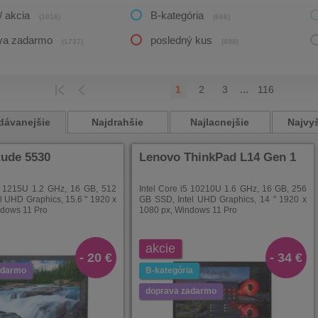
/ akcia
B-kategória
(1016)
(666)
va zadarmo
posledný kus
(1737)
(898)
...
1
2
3
116
HÁDZAJÚCI
POSLEDNÁ
dávanejšie
Najdrahšie
Najlacnejšie
Najvyš
tude 5530
Lenovo ThinkPad L14 Gen 1
i3 1215U 1.2 GHz, 16 GB, 512
Intel Core i5 10210U 1.6 GHz, 16 GB, 256
l UHD Graphics, 15.6 " 1920 x
GB SSD, Intel UHD Graphics, 14 " 1920 x
ndows 11 Pro
1080 px, Windows 11 Pro
akcie
- 20 €
- 34 €
adarmo
B-kategória
doprava zadarmo