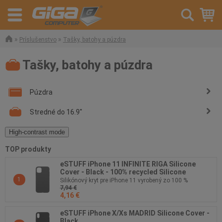
»
»
Príslušenstvo
Tašky, batohy a púzdra
Tašky, batohy a púzdra
Púzdra
Stredné do 16.9"
High-contrast mode
TOP produkty
eSTUFF iPhone 11 INFINITE RIGA Silicone
Cover - Black - 100% recycled Silicone
1
Silikónový kryt pre iPhone 11 vyrobený zo 100 %
7,94 €
recyklovaného materiálu
4,16 €
eSTUFF iPhone X/Xs MADRID Silicone Cover -
Black