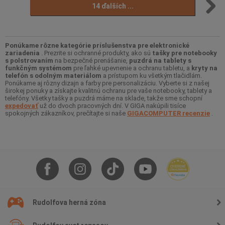
14 ďalších ...
Ponúkame rôzne kategórie príslušenstva pre elektronické
zariadenia
. Prezrite si ochranné produkty, ako sú
tašky pre notebooky
s polstrovaním
na bezpečné prenášanie,
puzdrá na tablety s
funkčným systémom
pre ľahké upevnenie a ochranu tabletu, a
kryty na
telefón s odolným materiálom
a prístupom ku všetkým tlačidlám.
Ponúkame aj rôzny dizajn a farby pre personalizáciu. Vyberte si z našej
širokej ponuky a získajte kvalitnú ochranu pre vaše notebooky, tablety a
telefóny. Všetky tašky a puzdrá máme na sklade, takže sme schopní
expedovať
už do dvoch pracovných dní. V GIGA nakúpili tisíce
spokojných zákazníkov, prečítajte si naše
GIGACOMPUTER recenzie
.
Rudolfova herná zóna