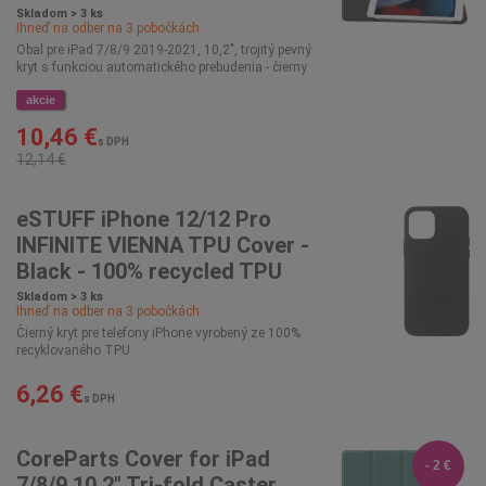
Skladom > 3 ks
Ihneď na odber na
3
pobočkách
Obal pre iPad 7/8/9 2019-2021, 10,2", trojitý pevný
kryt s funkciou automatického prebudenia - čierny
akcie
10,46 €
s DPH
12,14 €
eSTUFF iPhone 12/12 Pro
INFINITE VIENNA TPU Cover -
Black - 100% recycled TPU
Skladom > 3 ks
Ihneď na odber na
3
pobočkách
Čierný kryt pre telefony iPhone vyrobený ze 100%
recyklovaného TPU
6,26 €
s DPH
CoreParts Cover for iPad
- 2 €
7/8/9 10.2" Tri-fold Caster