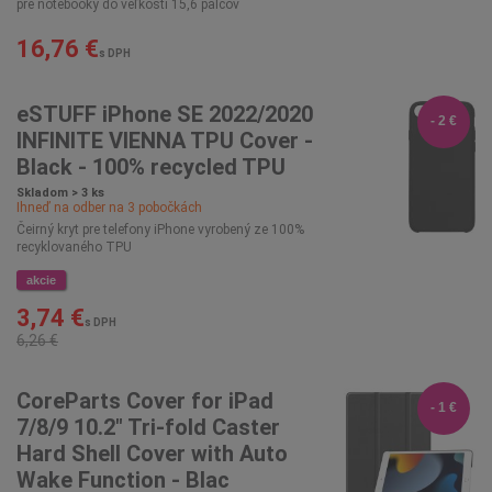
pre notebooky do veľkosti 15,6 palcov
16,76 €
s DPH
eSTUFF iPhone SE 2022/2020
- 2 €
INFINITE VIENNA TPU Cover -
Black - 100% recycled TPU
Skladom > 3 ks
Ihneď na odber na
3
pobočkách
Čeirný kryt pre telefony iPhone vyrobený ze 100%
recyklovaného TPU
akcie
3,74 €
s DPH
6,26 €
CoreParts Cover for iPad
- 1 €
7/8/9 10.2" Tri-fold Caster
Hard Shell Cover with Auto
Wake Function - Blac