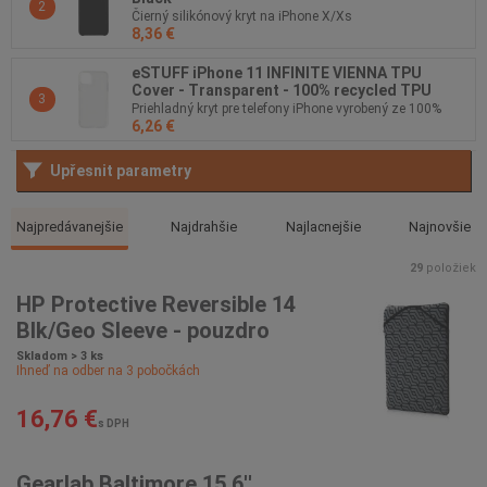
2
Čierný silikónový kryt na iPhone X/Xs
8,36 €
eSTUFF iPhone 11 INFINITE VIENNA TPU
Cover - Transparent - 100% recycled TPU
3
Priehladný kryt pre telefony iPhone vyrobený ze 100%
6,26 €
recyklovaného TPU
Upřesnit parametry
Najpredávanejšie
Najdrahšie
Najlacnejšie
Najnovšie
29
položiek
HP Protective Reversible 14
Blk/Geo Sleeve - pouzdro
Skladom > 3 ks
Ihneď na odber na
3
pobočkách
16,76 €
s DPH
Gearlab Baltimore 15.6''