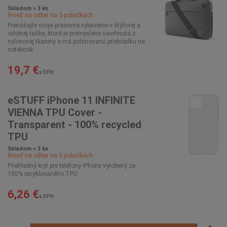
Skladom > 3 ks
Ihneď na odber na
3
pobočkách
Prenášajte svoje pracovné vybavenie v štýlovej a
odolnej taške, ktorá je premyslene navrhnutá z
nylonovej tkaniny a má polstrovanú priehradku na
notebook.
19,7 €
s DPH
eSTUFF iPhone 11 INFINITE
VIENNA TPU Cover -
Transparent - 100% recycled
TPU
Skladom > 3 ks
Ihneď na odber na
3
pobočkách
Priehladný kryt pre telefony iPhone vyrobený ze
100% recyklovaného TPU
6,26 €
s DPH