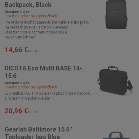
Backpack, Black
Skladom > 3 ks
Ihneď na odber na
3
pobočkách
Pre štýlové dochádzanie do kancelárie alebo prácu
na cestách poskytuje batoh Cleveland
všestrannosť a ochranu notebooku a
nevyhnutných vecí.
14,66 €
s DPH
DICOTA Eco Multi BASE 14-
15.6
Skladom > 3 ks
Ihneď na odber na
3
pobočkách
Eco Multi BASE 14-15,6 Ľahké púzdro na notebook
s ochranným polstrovaním
20,96 €
s DPH
Gearlab Baltimore 15.6''
Toploader bag Blue