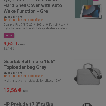
Hard Shell Cover with Auto
Wake Function - Gre
Skladom > 3 ks
Ihneď na odber na
3
pobočkách
Obal pre iPad 7/8/9 2019-2021, 10,2", trojitý pevný
kryt s funkciou automatického prebudenia - zelený
akcie
9,62 €
s DPH
12,14 €
Gearlab Baltimore 15.6''
Toploader bag Grey
Skladom > 3 ks
Ihneď na odber na
3
pobočkách
Kvalitná taška na notebook do veľkosti 15,6"
12,56 €
s DPH
HP Prelude 17.3" taška