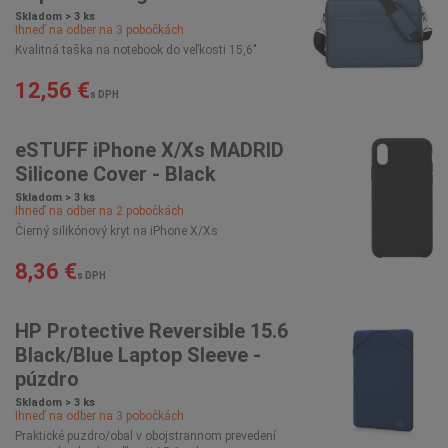
Skladom > 3 ks
Ihneď na odber na
3
pobočkách
Kvalitná taška na notebook do veľkosti 15,6"
12,56 €
s DPH
eSTUFF iPhone X/Xs MADRID
Silicone Cover - Black
Skladom > 3 ks
Ihneď na odber na
2
pobočkách
Čierný silikónový kryt na iPhone X/Xs
8,36 €
s DPH
HP Protective Reversible 15.6
Black/Blue Laptop Sleeve -
púzdro
Skladom > 3 ks
Ihneď na odber na
3
pobočkách
Praktické puzdro/obal v obojstrannom prevedení