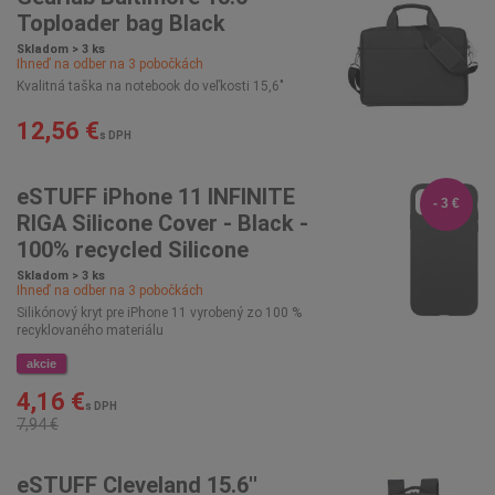
Toploader bag Black
Skladom > 3 ks
Ihneď na odber na
3
pobočkách
Kvalitná taška na notebook do veľkosti 15,6"
12,56 €
s DPH
eSTUFF iPhone 11 INFINITE
- 3 €
RIGA Silicone Cover - Black -
100% recycled Silicone
Skladom > 3 ks
Ihneď na odber na
3
pobočkách
Silikónový kryt pre iPhone 11 vyrobený zo 100 %
recyklovaného materiálu
akcie
4,16 €
s DPH
7,94 €
eSTUFF Cleveland 15.6''