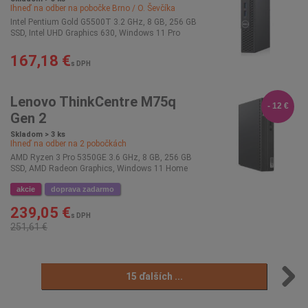
Ihneď na odber na pobočke
Brno / O. Ševčíka
Intel Pentium Gold G5500T 3.2 GHz, 8 GB, 256 GB
SSD, Intel UHD Graphics 630, Windows 11 Pro
167,18 €
s DPH
Lenovo ThinkCentre M75q
- 12 €
Gen 2
Skladom > 3 ks
Ihneď na odber na
2
pobočkách
AMD Ryzen 3 Pro 5350GE 3.6 GHz, 8 GB, 256 GB
SSD, AMD Radeon Graphics, Windows 11 Home
akcie
doprava zadarmo
239,05 €
s DPH
251,61 €
15 ďalších ...