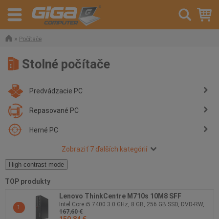
»
Počítače
Stolné počítače
Predvádzacie PC
Repasované PC
Herné PC
Zobraziť 7 ďalších kategórií
High-contrast mode
TOP produkty
Lenovo ThinkCentre M710s 10M8 SFF
Intel Core i5 7400 3.0 GHz, 8 GB, 256 GB SSD, DVD-RW,
1
167,60 €
Intel HD Graphics 630, Windows 10 Pro