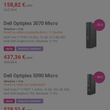
158,82 €
s DPH
167,18 €
Dell Optiplex 3070 Micro
- 23 €
Skladom > 3 ks
Ihneď na odber na pobočke
Brno / O. Ševčíka
Intel Core i7 9700 3.0 GHz, 16 GB, 512 GB SSD,
Intel UHD Graphics 630, Windows 11 Pro
akcie
doprava zadarmo
437,36 €
s DPH
460,38 €
Dell Optiplex 5090 Micro
- 58 €
Skladom > 3 ks
Ihneď na odber na
2
pobočkách
Intel Core i7 11700T 1.4 GHz, 16 GB, 256 GB SSD,
Intel UHD Graphics 750, Windows 11 Pro
akcie
doprava zadarmo
528,51 €