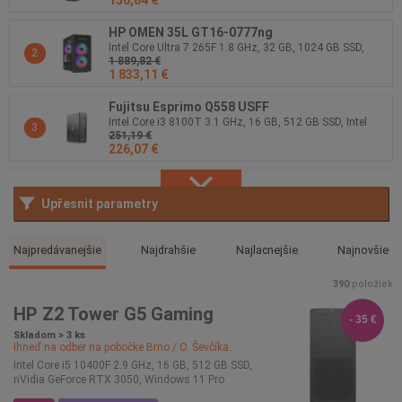
150,84 €
HP OMEN 35L GT16-0777ng
Intel Core Ultra 7 265F 1.8 GHz, 32 GB, 1024 GB SSD,
2
1 889,82 €
nVidia GeForce RTX 5070, Windows 11 Home
1 833,11 €
Fujitsu Esprimo Q558 USFF
Intel Core i3 8100T 3.1 GHz, 16 GB, 512 GB SSD, Intel
3
251,19 €
UHD Graphics 630, Windows 11 Pro
226,07 €
Upřesnit parametry
Najpredávanejšie
Najdrahšie
Najlacnejšie
Najnovšie
390
položiek
HP Z2 Tower G5 Gaming
- 35 €
Skladom > 3 ks
Ihneď na odber na pobočke
Brno / O. Ševčíka
Intel Core i5 10400F 2.9 GHz, 16 GB, 512 GB SSD,
nVidia GeForce RTX 3050, Windows 11 Pro