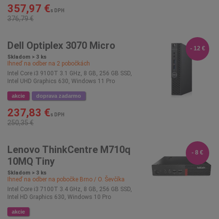
357,97 €
s DPH
376,79 €
Dell Optiplex 3070 Micro
- 12 €
Skladom > 3 ks
Ihneď na odber na
2
pobočkách
Intel Core i3 9100T 3.1 GHz, 8 GB, 256 GB SSD,
Intel UHD Graphics 630, Windows 11 Pro
akcie
doprava zadarmo
237,83 €
s DPH
250,35 €
Lenovo ThinkCentre M710q
- 8 €
10MQ Tiny
Skladom > 3 ks
Ihneď na odber na pobočke
Brno / O. Ševčíka
Intel Core i3 7100T 3.4 GHz, 8 GB, 256 GB SSD,
Intel HD Graphics 630, Windows 10 Pro
akcie