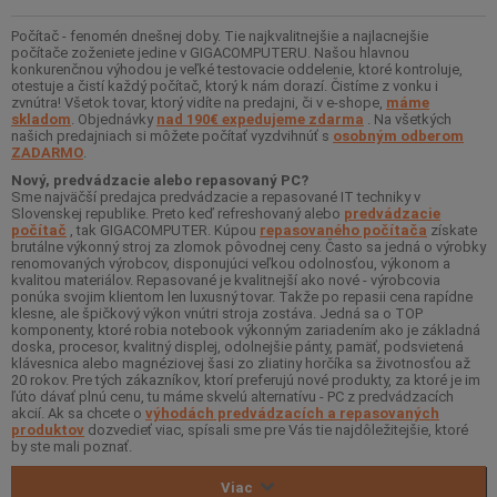
Počítač - fenomén dnešnej doby. Tie najkvalitnejšie a najlacnejšie
počítače zoženiete jedine v GIGACOMPUTERU. Našou hlavnou
konkurenčnou výhodou je veľké testovacie oddelenie, ktoré kontroluje,
otestuje a čistí každý počítač, ktorý k nám dorazí. Čistíme z vonku i
zvnútra! Všetok tovar, ktorý vidíte na predajni, či v e-shope,
máme
skladom
. Objednávky
nad 190€ expedujeme zdarma
. Na všetkých
našich predajniach si môžete počítať vyzdvihnúť s
osobným odberom
ZADARMO
.
Nový, predvádzacie alebo repasovaný PC?
Sme najväčší predajca predvádzacie a repasované IT techniky v
Slovenskej republike. Preto keď refreshovaný alebo
predvádzacie
počítač
, tak GIGACOMPUTER. Kúpou
repasovaného počítača
získate
brutálne výkonný stroj za zlomok pôvodnej ceny. Často sa jedná o výrobky
renomovaných výrobcov, disponujúci veľkou odolnosťou, výkonom a
kvalitou materiálov. Repasované je kvalitnejší ako nové - výrobcovia
ponúka svojim klientom len luxusný tovar. Takže po repasii cena rapídne
klesne, ale špičkový výkon vnútri stroja zostáva. Jedná sa o TOP
komponenty, ktoré robia notebook výkonným zariadením ako je základná
doska, procesor, kvalitný displej, odolnejšie pánty, pamäť, podsvietená
klávesnica alebo magnéziovej šasi zo zliatiny horčíka sa životnosťou až
20 rokov. Pre tých zákazníkov, ktorí preferujú nové produkty, za ktoré je im
ľúto dávať plnú cenu, tu máme skvelú alternatívu - PC z predvádzacích
akcií. Ak sa chcete o
výhodách predvádzacích a repasovaných
produktov
dozvedieť viac, spísali sme pre Vás tie najdôležitejšie, ktoré
by ste mali poznať.
Viac