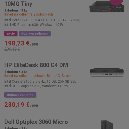
10MQ Tiny
Skladom > 3 ks
Ihneď na odber na
2
pobočkách
Intel Core i3 7100T 3.4 GHz, 16 GB, 512 GB SSD,
Intel HD Graphics 630, Windows 10 Pro
akcie
doprava zadarmo
198,73 €
s DPH
209,19 €
HP EliteDesk 800 G4 DM
Skladom > 3 ks
Ihneď na odber na pobočke
Brno / O. Ševčíka
Intel Core i3 8100 3.6 GHz, 16 GB, 256 GB SSD,
Intel UHD Graphics 630, Windows 11 Pro
doprava zadarmo
230,19 €
s DPH
Dell Optiplex 3060 Micro
Skladom > 3 ks