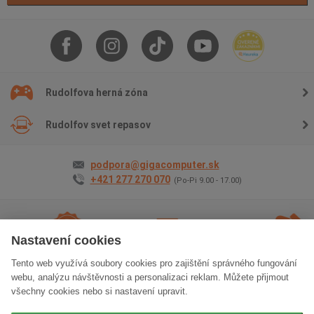
Rudolfova herná zóna
Rudolfov svet repasov
podpora@gigacomputer.sk
+421 277 270 070
(Po-Pi 9.00 - 17.00)
Nastavení cookies
Tento web využívá soubory cookies pro zajištění správného fungování
2 roky záruky
na
Doprava
zadarmo
Osobný
webu, analýzu návštěvnosti a personalizaci reklam. Můžete přijmout
všetko
odber
zadarm
všechny cookies nebo si nastavení upravit.