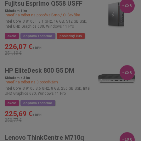
Fujitsu Esprimo Q558 USFF
- 25 €
Skladom 1 ks
Ihneď na odber na pobočke
Brno / O. Ševčíka
Intel Core i3 8100T 3.1 GHz, 16 GB, 512 GB SSD,
Intel UHD Graphics 630, Windows 11 Pro
akcie
doprava zadarmo
posledný kus
226,07 €
s DPH
251,19 €
HP EliteDesk 800 G5 DM
- 25 €
Skladom > 3 ks
Ihneď na odber na
3
pobočkách
Intel Core i3 9100 3.6 GHz, 8 GB, 256 GB SSD, Intel
UHD Graphics 630, Windows 11 Pro
akcie
doprava zadarmo
225,69 €
s DPH
250,77 €
Lenovo ThinkCentre M710q
- 10 €