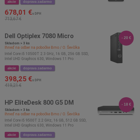
akcie
doprava zadarmo
678,01 €
s DPH
713,67 €
Dell Optiplex 7080 Micro
- 20 €
Skladom > 3 ks
Ihneď na odber na pobočke
Brno / O. Ševčíka
Intel Core i5 10500T 2.3 GHz, 16 GB, 256 GB SSD,
Intel UHD Graphics 630, Windows 11 Pro
akcie
doprava zadarmo
398,25 €
s DPH
419,21 €
HP EliteDesk 800 G5 DM
- 18 €
Skladom > 3 ks
Ihneď na odber na pobočke
Brno / O. Ševčíka
Intel Core i5 9500T 2.2 GHz, 16 GB, 512 GB SSD,
Intel UHD Graphics 630, Windows 11 Pro
akcie
doprava zadarmo