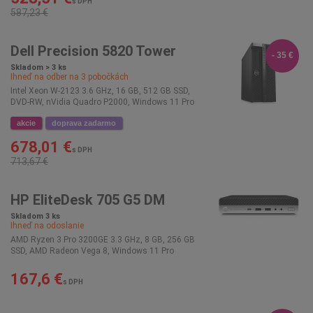
s DPH
587,23 €
Dell Precision 5820 Tower
- 35 €
Skladom > 3 ks
Ihneď na odber na
3
pobočkách
Intel Xeon W-2123 3.6 GHz, 16 GB, 512 GB SSD,
DVD-RW, nVidia Quadro P2000, Windows 11 Pro
akcie
doprava zadarmo
678,01 €
s DPH
713,67 €
HP EliteDesk 705 G5 DM
Skladom 3 ks
Ihneď na odoslanie
AMD Ryzen 3 Pro 3200GE 3.3 GHz, 8 GB, 256 GB
SSD, AMD Radeon Vega 8, Windows 11 Pro
167,6 €
s DPH