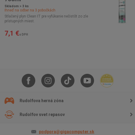
Skladom > 3 ks
Ihneď na odber na
3
pobočkách
Stlačený plyn Clean IT pre vyfúkanie nečistôt zo zle
prístupných miest.
7,1 €
s DPH
Rudolfova herná zóna
Rudolfov svet repasov
podpora@gigacomputer.sk