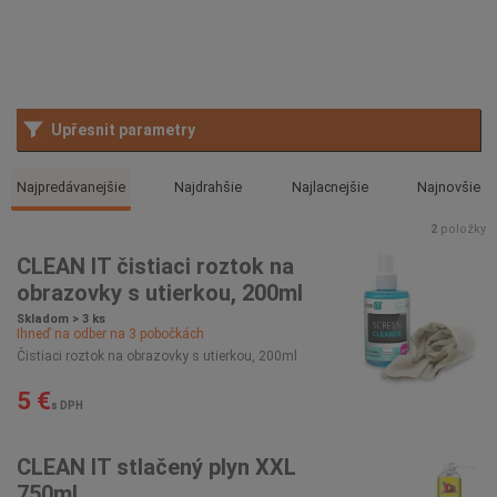
Upřesnit parametry
Najpredávanejšie
Najdrahšie
Najlacnejšie
Najnovšie
2
položky
CLEAN IT čistiaci roztok na
obrazovky s utierkou, 200ml
Skladom > 3 ks
Ihneď na odber na
3
pobočkách
Čistiaci roztok na obrazovky s utierkou, 200ml
5 €
s DPH
CLEAN IT stlačený plyn XXL
750ml