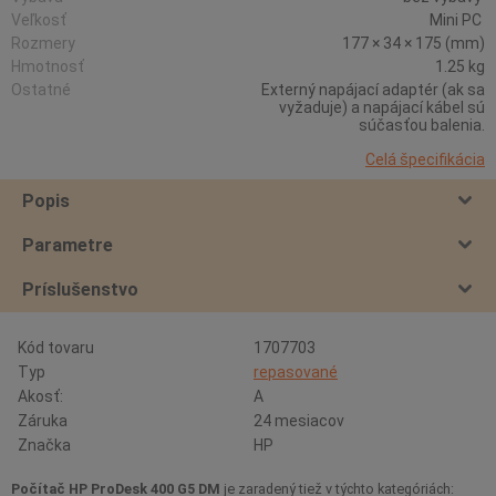
Veľkosť
Mini PC
Rozmery
177 × 34 × 175 (mm)
Hmotnosť
1.25 kg
Ostatné
Externý napájací adaptér (ak sa
vyžaduje) a napájací kábel sú
súčasťou balenia.
Celá špecifikácia
Popis
Parametre
Príslušenstvo
Kód tovaru
1707703
Typ
repasované
Akosť:
A
Záruka
24 mesiacov
Značka
HP
Počítač HP ProDesk 400 G5 DM
je zaradený tiež v týchto kategóriách: