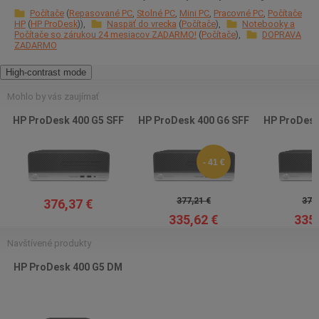
Počítače
Repasované PC
Stolné PC
Mini PC
Pracovné PC
Počítače
HP
HP ProDesk
Naspäť do vrecka
Počítače
Notebooky a
Počítače so zárukou 24 mesiacov ZADARMO!
Počítače
DOPRAVA
ZADARMO
High-contrast mode
Mohlo by vás zaujímať
HP ProDesk 400 G5 SFF
HP ProDesk 400 G6 SFF
HP ProDesk
- 41 €
377,21 €
376,
376,37 €
335,62 €
335,
Navštívené produkty
HP ProDesk 400 G5 DM