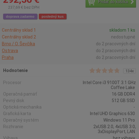
Pridať do košíka
237,69 € bez DPH
doprava zadarmo
posledný kus
Centrálny sklad 1
skladom 1 ks
Centrálny sklad 2
nedostupné
Brno / O. Ševčíka
do 2 pracovných dní
Ostrava
do 2 pracovných dní
Praha
do 2 pracovných dní
Hodnotenie
134x
Procesor
Intel Core i3 9100T 3.1 GHz
Coffee Lake
Operačná pamäť
16 GB DDR4
Pevný disk
512 GB SSD
Optická mechanika
-
Grafická karta
Intel UHD Graphics 630
Operačný systém
Windows 11 Pro
Rozhranie
2xUSB 2.0, 4xUSB 3.0,
3xDisplayPort, LAN
Výbava
bez výbavy