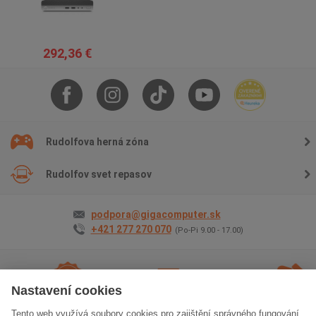
292,36 €
Rudolfova herná zóna
Rudolfov svet repasov
podpora@gigacomputer.sk
+421 277 270 070
(Po-Pi 9.00 - 17.00)
Nastavení cookies
Tento web využívá soubory cookies pro zajištění správného fungování