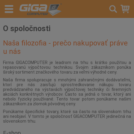
O spoločnosti
Naša filozofia - prečo nakupovať práve
u nás
Firma GIGACOMPUTER je leadrom na trhu s krátko použitou a
repasovanú výpočtovou technikou. Svojim zákazníkom ponúka
široký sortiment značkového tovaru za veľmi výhodné ceny.
Naša firma spolupracuje s mnohými zahraničnými dodávateľmi,
ktorí pre nás zaisťujú sprostredkovanie nákupu tovaru
predvádzaného na výstavách výpočtovej techniky či firemných
akciách konkrétnych výrobcov. Často sa jedná o tovar, ktorý ani
nebolo fyzicky používané. Tento tovar potom ponúkame našim
zákazníkom za zlomok pôvodnej ceny.
Ponúkame špecifické tovary, ktoré sa často na slovenskom trhu
ani neobjaví. V tomto je spoločnosť GIGACOMPUTER jedinečná na
slovenskom trhu.
E-shop