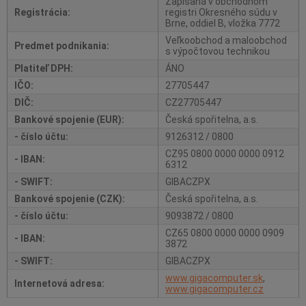
Zapísaná v obchodnom
Registrácia:
registri Okresného súdu v
Brne, oddiel B, vložka 7772
Veľkoobchod a maloobchod
Predmet podnikania:
s výpočtovou technikou
Platiteľ DPH:
ÁNO
IČO:
27705447
DIČ:
CZ27705447
Bankové spojenie (EUR):
Česká spořitelna, a.s.
- číslo účtu:
9126312 / 0800
CZ95 0800 0000 0000 0912
- IBAN:
6312
- SWIFT:
GIBACZPX
Bankové spojenie (CZK):
Česká spořitelna, a.s.
- číslo účtu:
9093872 / 0800
CZ65 0800 0000 0000 0909
- IBAN:
3872
- SWIFT:
GIBACZPX
www.gigacomputer.sk
,
Internetová adresa:
www.gigacomputer.cz