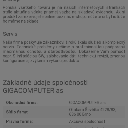
Ponuka všetkého tovaru je na našich internetových stránkach
stále aktuálna vďaka priamej väzbe na skladovú evidenciu. Ak si
produkt zarezervujete online cez náš e-shop, môžete si byť istí, že
ho máme na sklade.
Servis
Naša firma poskytuje zákazníkovi širokú škálu služieb a komplexný
servis. Technické problémy riešime s profesionalitou podporenú
maximálnou ochotou a starostlivosťou. Dokážeme Vám pomôcť
napr. S inštaláciou SW, zálohovanie dát, technickú revízií, zmenou
konfigurácie aj zvýšením výkonu produktu.
Základné údaje spoločnosti
GIGACOMPUTER as
Obchodná firma:
GIGACOMPUTER a.s.
Otakara Ševčíka 4228/83,
Sídlo firmy:
636 00 Brno
Právna forma:
Akciová spoločnosť