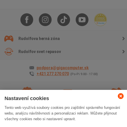
Rudolfova herná zóna
Rudolfov svet repasov
podpora@gigacomputer.sk
+421 277 270 070
(Po-Pi 9.00 - 17.00)
Nastavení cookies
Tento web využívá soubory cookies pro zajištění správného fungování
2 roky záruky
na
Doprava
zadarmo
Osobný
webu, analýzu návštěvnosti a personalizaci reklam. Můžete přijmout
všetko
odber
zadarm
všechny cookies nebo si nastavení upravit.