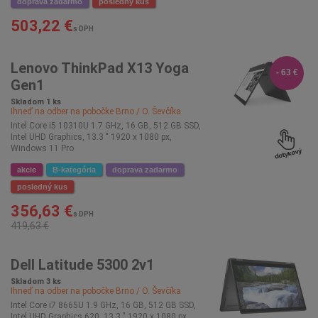
doprava zadarmo
posledný kus
503,22 €
s DPH
Lenovo ThinkPad X13 Yoga
- 63 €
Gen1
Skladom 1 ks
Ihneď na odber na pobočke
Brno / O. Ševčíka
Intel Core i5 10310U 1.7 GHz, 16 GB, 512 GB SSD,
Intel UHD Graphics, 13.3 " 1920 x 1080 px,
Windows 11 Pro
akcie
B-kategória
doprava zadarmo
posledný kus
356,63 €
s DPH
419,63 €
Dell Latitude 5300 2v1
Skladom 3 ks
Ihneď na odber na pobočke
Brno / O. Ševčíka
Intel Core i7 8665U 1.9 GHz, 16 GB, 512 GB SSD,
Intel UHD Graphics 620, 13.3 " 1920 x 1080 px,