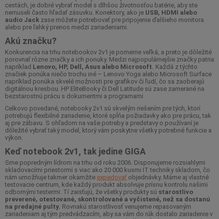
cestách, je dobré vybrať model s dlhšou životnosťou batérie, aby ste
nemuseli často hľadať zásuvku. Konektory, ako je
USB, HDMI alebo
audio Jack
zase môžete potrebovať pre pripojenie ďalšieho monitora
alebo pre ľahký prenos medzi zariadeniami.
Akú značku?
Konkurencia na trhu notebookov 2v1 je pomerne veľká, a preto je dôležité
porovnať rôzne značky a ich ponuky. Medzi najpopulárnejšie značky patria
napríklad
Lenovo, HP, Dell, Asus alebo Microsoft.
Každá z týchto
značiek ponúka niečo trochu iné – Lenovo Yoga alebo Microsoft Surface
napríklad ponúka skvelé možnosti pre grafikov či ľudí, čo sa zaoberajú
digitálnou kresbou. HP EliteBooky či Dell Latitude sú zase zamerané na
bezstarostnú prácu s dokumentmi a programami.
Celkovo povedané, notebooky 2v1 sú skvelým riešením pre tých, ktorí
potrebujú flexibilné zariadenie, ktoré spĺňa požiadavky ako pre prácu, tak
aj pre zábavu. S ohľadom na vaše potreby a predstavy o používaní je
dôležité vybrať taký model, ktorý vám poskytne všetky potrebné funkcie a
výkon.
Keď notebook 2v1, tak jedine GIGA
Sme popredným lídrom na trhu od roku 2006. Disponujeme rozsiahlymi
skladovacími priestormi s viac ako 20 000 kusmi IT techniky skladom, čo
nám umožňuje takmer okamžite
expedovať
objednávky. Máme aj vlastné
testovacie centrum, kde každý produkt absolvuje prísnu kontrolu našimi
odbornými testermi. Tí zaisťujú, že všetky produkty sú
starostlivo
preverené, otestované, skontrolované a vyčistené, než sa dostanú
na predajné pulty.
Rovnakú starostlivosť venujeme repasovaným
zariadeniam aj tým predvádzacím, aby sa vám do rúk dostalo zariadenie v