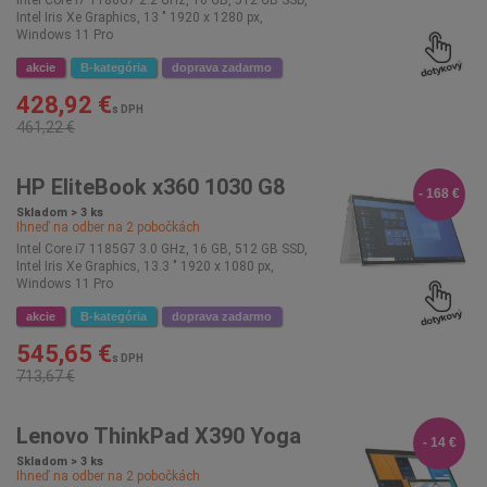
Intel Core i7 1180G7 2.2 GHz, 16 GB, 512 GB SSD,
Intel Iris Xe Graphics, 13 " 1920 x 1280 px,
Windows 11 Pro
akcie
B-kategória
doprava zadarmo
428,92 €
s DPH
461,22 €
HP EliteBook x360 1030 G8
- 168 €
Skladom > 3 ks
Ihneď na odber na
2
pobočkách
Intel Core i7 1185G7 3.0 GHz, 16 GB, 512 GB SSD,
Intel Iris Xe Graphics, 13.3 " 1920 x 1080 px,
Windows 11 Pro
akcie
B-kategória
doprava zadarmo
545,65 €
s DPH
713,67 €
Lenovo ThinkPad X390 Yoga
- 14 €
Skladom > 3 ks
Ihneď na odber na
2
pobočkách