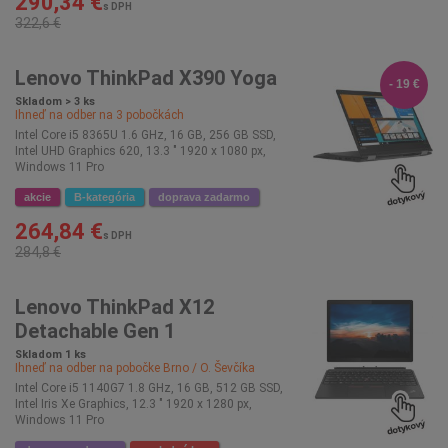
290,34 €
s DPH
322,6 €
Lenovo ThinkPad X390 Yoga
- 19 €
Skladom > 3 ks
Ihneď na odber na
3
pobočkách
Intel Core i5 8365U 1.6 GHz, 16 GB, 256 GB SSD,
Intel UHD Graphics 620, 13.3 " 1920 x 1080 px,
Windows 11 Pro
akcie
B-kategória
doprava zadarmo
264,84 €
s DPH
284,8 €
Lenovo ThinkPad X12
Detachable Gen 1
Skladom 1 ks
Ihneď na odber na pobočke
Brno / O. Ševčíka
Intel Core i5 1140G7 1.8 GHz, 16 GB, 512 GB SSD,
Intel Iris Xe Graphics, 12.3 " 1920 x 1280 px,
Windows 11 Pro