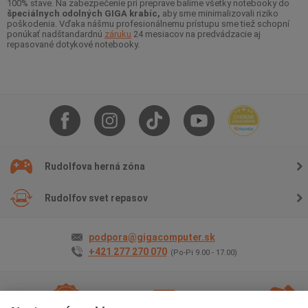
100% stave. Na zabezpečenie pri preprave balíme všetky notebooky do
špeciálnych odolných GIGA krabíc,
aby sme minimalizovali riziko
poškodenia. Vďaka nášmu profesionálnemu prístupu sme tiež schopní
ponúkať nadštandardnú
záruku
24 mesiacov na predvádzacie aj
repasované dotykové notebooky.
Rudolfova herná zóna
Rudolfov svet repasov
podpora@gigacomputer.sk
+421 277 270 070
(Po-Pi 9.00 - 17.00)