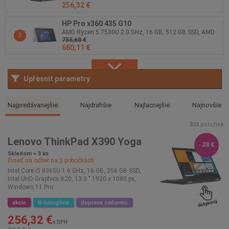
256,32 €
Pro
HP Pro x360 435 G10
AMD Ryzen 5 7530U 2.0 GHz, 16 GB, 512 GB SSD, AMD
3
755,68 €
Radeon Graphics, 13.3 " 1920 x 1080 px, Windows 11
680,11 €
Pro
Upřesnit parametry
Najpredávanejšie
Najdrahšie
Najlacnejšie
Najnovšie
333
položiek
Lenovo ThinkPad X390 Yoga
- 28 €
Skladom > 3 ks
Ihneď na odber na
2
pobočkách
Intel Core i5 8365U 1.6 GHz, 16 GB, 256 GB SSD,
Intel UHD Graphics 620, 13.3 " 1920 x 1080 px,
Windows 11 Pro
akcie
B-kategória
doprava zadarmo
256,32 €
s DPH