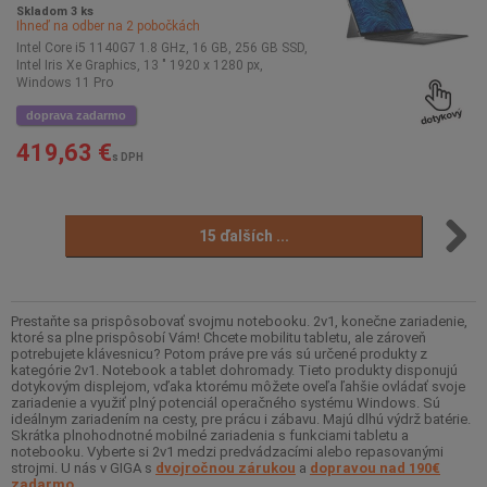
Skladom 3 ks
Ihneď na odber na
2
pobočkách
Intel Core i5 1140G7 1.8 GHz, 16 GB, 256 GB SSD,
Intel Iris Xe Graphics, 13 " 1920 x 1280 px,
Windows 11 Pro
doprava zadarmo
419,63 €
s DPH
15 ďalších ...
Prestaňte sa prispôsobovať svojmu notebooku. 2v1, konečne zariadenie,
ktoré sa plne prispôsobí Vám! Chcete mobilitu tabletu, ale zároveň
potrebujete klávesnicu? Potom práve pre vás sú určené produkty z
kategórie 2v1. Notebook a tablet dohromady. Tieto produkty disponujú
dotykovým displejom, vďaka ktorému môžete oveľa ľahšie ovládať svoje
zariadenie a využiť plný potenciál operačného systému Windows. Sú
ideálnym zariadením na cesty, pre prácu i zábavu. Majú dlhú výdrž batérie.
Skrátka plnohodnotné mobilné zariadenia s funkciami tabletu a
notebooku. Vyberte si 2v1 medzi predvádzacími alebo repasovanými
strojmi. U nás v GIGA s
dvojročnou zárukou
a
dopravou nad 190€
zadarmo
.