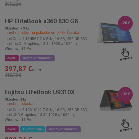
285,22 €
HP EliteBook x360 830 G8
- 20 €
Skladom > 3 ks
Ihneď na odber na pobočke
Brno / O. Ševčíka
Intel Core i5 1145G7 2.6 GHz, 16 GB, 256 GB SSD,
Intel Iris Xe Graphics, 13.3 " 1920 x 1080 px,
Windows 11 Pro
akcie
doprava zadarmo
397,87 €
s DPH
418,79 €
Fujitsu LifeBook U9310X
- 32 €
Skladom 2 ks
Ihneď na odoslanie
Intel Core i5 10310U 1.7 GHz, 16 GB, 256 GB SSD,
Intel UHD Graphics, 13.3 " 1920 x 1080 px,
Windows 11 Pro
akcie
B-kategória
doprava zadarmo