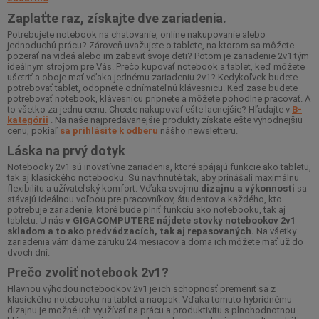
Zaplaťte raz, získajte dve zariadenia.
Potrebujete notebook na chatovanie, online nakupovanie alebo
jednoduchú prácu? Zároveň uvažujete o tablete, na ktorom sa môžete
pozerať na videá alebo im zabaviť svoje deti? Potom je zariadenie 2v1 tým
ideálnym strojom pre Vás. Prečo kupovať notebook a tablet, keď môžete
ušetriť a oboje mať vďaka jednému zariadeniu 2v1? Kedykoľvek budete
potrebovať tablet, odopnete odnímateľnú klávesnicu. Keď zase budete
potrebovať notebook, klávesnicu pripnete a môžete pohodlne pracovať. A
to všetko za jednu cenu. Chcete nakupovať ešte lacnejšie? Hľadajte v
B-
kategórii
. Na naše najpredávanejšie produkty získate ešte výhodnejšiu
cenu, pokiaľ
sa prihlásite k odberu
nášho newsletteru.
Láska na prvý dotyk
Notebooky 2v1 sú inovatívne zariadenia, ktoré spájajú funkcie ako tabletu,
tak aj klasického notebooku. Sú navrhnuté tak, aby prinášali maximálnu
flexibilitu a užívateľský komfort. Vďaka svojmu
dizajnu a výkonnosti
sa
stávajú ideálnou voľbou pre pracovníkov, študentov a každého, kto
potrebuje zariadenie, ktoré bude plniť funkciu ako notebooku, tak aj
tabletu. U nás
v GIGACOMPUTERE nájdete stovky notebookov 2v1
skladom a to ako predvádzacích, tak aj repasovaných.
Na všetky
zariadenia vám dáme záruku 24 mesiacov a doma ich môžete mať už do
dvoch dní.
Prečo zvoliť notebook 2v1?
Hlavnou výhodou notebookov 2v1 je ich schopnosť premeniť sa z
klasického notebooku na tablet a naopak. Vďaka tomuto hybridnému
dizajnu je možné ich využívať na prácu a produktivitu s plnohodnotnou