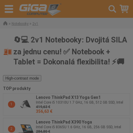
»
»
Notebooky
2v1
🔄💻 2v1 Notebooky: Dvojitá SILA
za jednu cenu! ✅ Notebook +
Tablet = Dokonalá flexibilita! ⚡🚚
High-contrast mode
TOP produkty
Lenovo ThinkPad X13 Yoga Gen1
Intel Core i5 10310U 1.7 GHz, 16 GB, 512 GB SSD, Intel
1
419,63 €
UHD Graphics, 13.3 " 1920 x 1080 px, Windows 11 Pro
356,63 €
Lenovo ThinkPad X390 Yoga
Intel Core i5 8365U 1.6 GHz, 16 GB, 256 GB SSD, Intel
2
284,80 €
UHD Graphics 620, 13.3 " 1920 x 1080 px, Windows 11