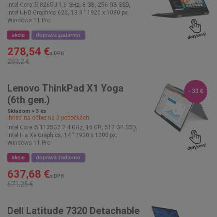
Intel Core i5 8265U 1.6 GHz, 8 GB, 256 GB SSD,
Intel UHD Graphics 620, 13.3 " 1920 x 1080 px,
Windows 11 Pro
akcie
doprava zadarmo
278,54 €
s DPH
293,2 €
Lenovo ThinkPad X1 Yoga
- 33 €
(6th gen.)
Skladom > 3 ks
Ihneď na odber na
3
pobočkách
Intel Core i5 1135G7 2.4 GHz, 16 GB, 512 GB SSD,
Intel Iris Xe Graphics, 14 " 1920 x 1200 px,
Windows 11 Pro
akcie
doprava zadarmo
637,68 €
s DPH
671,25 €
Dell Latitude 7320 Detachable