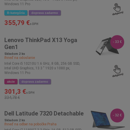
Windows 11 Pro
B-kategória
doprava zadarmo
355,79 €
s DPH
Lenovo ThinkPad X13 Yoga
- 33 €
Gen1
Skladom 2 ks
Ihneď na odoslanie
Intel Core i5 10210U 1.6 GHz, 8 GB, 256 GB SSD,
Intel UHD Graphics, 13.3 " 1920 x 1080 px,
Windows 11 Pro
akcie
doprava zadarmo
301,3 €
s DPH
334,78 €
Dell Latitude 7320 Detachable
- 32 €
Skladom 2 ks
Ihneď na odber na pobočke
Praha