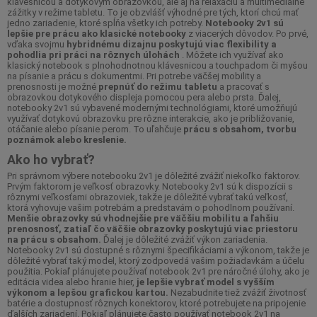
klávesnicou a dotykovým obrazovkou, ale aj na relaxáciu a multimediálne
zážitky v režime tabletu. To je obzvlášť výhodné pre tých, ktorí chcú mať
jedno zariadenie, ktoré spĺňa všetky ich potreby.
Notebooky 2v1 sú
lepšie pre prácu ako klasické notebooky
z viacerých dôvodov. Po prvé,
vďaka svojmu
hybridnému dizajnu poskytujú viac flexibility a
pohodlia pri práci na rôznych úlohách
. Môžete ich využívať ako
klasický notebook s plnohodnotnou klávesnicou a touchpadom či myšou
na písanie a prácu s dokumentmi. Pri potrebe väčšej mobility a
prenosnosti je možné
prepnúť do režimu tabletu
a pracovať s
obrazovkou dotykového displeja pomocou pera alebo prsta. Ďalej,
notebooky 2v1 sú vybavené modernými technológiami, ktoré umožňujú
využívať dotykovú obrazovku pre rôzne interakcie, ako je približovanie,
otáčanie alebo písanie perom. To uľahčuje
prácu s obsahom, tvorbu
poznámok alebo kreslenie.
Ako ho vybrať?
Pri správnom výbere notebooku 2v1 je dôležité zvážiť niekoľko faktorov.
Prvým faktorom je veľkosť obrazovky. Notebooky 2v1 sú k dispozícii s
rôznymi veľkosťami obrazoviek, takže je dôležité vybrať takú veľkosť,
ktorá vyhovuje vašim potrebám a predstavám o pohodlnom používaní.
Menšie obrazovky sú vhodnejšie pre väčšiu mobilitu a ľahšiu
prenosnosť, zatiaľ čo väčšie obrazovky poskytujú viac priestoru
na prácu s obsahom.
Ďalej je dôležité zvážiť výkon zariadenia.
Notebooky 2v1 sú dostupné s rôznymi špecifikáciami a výkonom, takže je
dôležité vybrať taký model, ktorý zodpovedá vašim požiadavkám a účelu
použitia. Pokiaľ plánujete používať notebook 2v1 pre náročné úlohy, ako je
editácia videa alebo hranie hier,
je lepšie vybrať model s vyšším
výkonom a lepšou grafickou kartou.
Nezabudnite tiež zvážiť životnosť
batérie a dostupnosť rôznych konektorov, ktoré potrebujete na pripojenie
ďalších zariadení. Pokiaľ plánujete často používať notebook 2v1 na