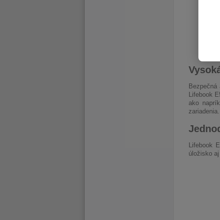
Vysoká
Bezpečná a
Lifebook E
ako naprí
zariadenia.
Jedno
Lifebook 
úložisko a