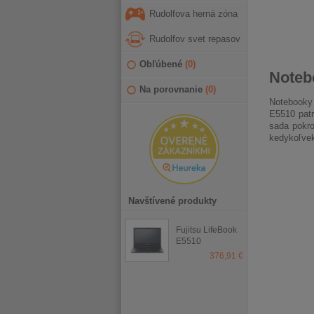
Rudolfova herná zóna
Rudolfov svet repasov
Obľúbené
(
0
)
Noteb
Na porovnanie
(
0
)
Notebooky 
E5510 patr
sada pokro
kedykoľvek
Navštívené produkty
Fujitsu LifeBook
E5510
376,91 €