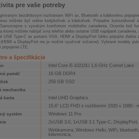
ivita pre vaše potreby
grovaným bezdrôtovým rozhraniam WiFi ax, Bluetooth a káblovému pripojeniu
rou môžete byť online kedykoľvek a kdekoľvek. Prípadne komunikovať s 
 Samozrejme s vysokým komfortom mobilného zariadenia. Oceníte tiež funk
 ktorej môžete nabíjať svoj telefón alebo ostatné USB napájané zariadenia, 
é USB Type-C as portami VGA, HDMI a DisplayPort ľahko pripojíte ďalšie 
ť (HDMI a DisplayPort nie je možné využívať súčasne). Vybrané modely p
 pripojenie LTE.
re a špecifikácie
Intel Core i5 10210U 1.6 GHz Comet Lake
or
16 GB DDR4
čná pamäť
256 GB SSD
disk
-
á mechanika
Intel UHD Graphics
á karta
15.6" LCD FHD s rozlíšením 1920 x 1080 -
j
Windows 11 Pro
ný systém
2xUSB 3.0, 1xUSB 3.1 Type-C, DisplayPor
nie
Webkamera, Windows Hello, WiFi, bluetooth, 
a
klávesnica,