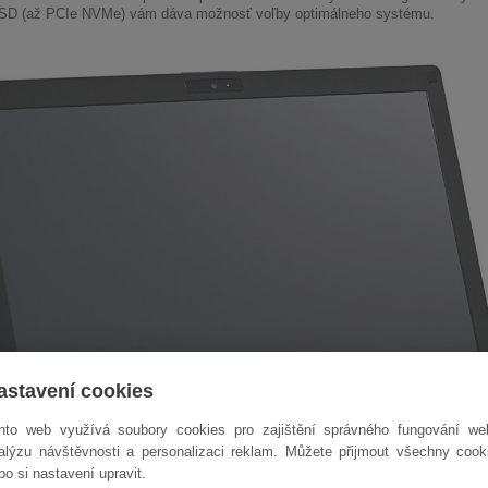
SSD (až PCIe NVMe) vám dáva možnosť voľby optimálneho systému.
astavení cookies
nto web využívá soubory cookies pro zajištění správného fungování we
alýzu návštěvnosti a personalizaci reklam. Můžete přijmout všechny cook
bo si nastavení upravit.