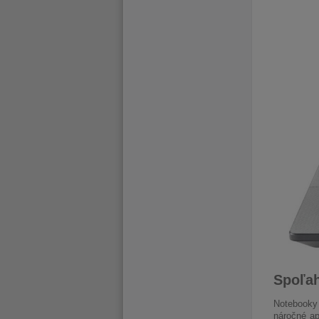
Spoľah
Notebooky 
náročné ap