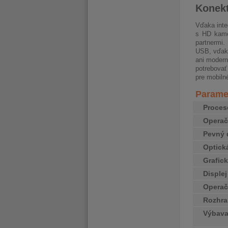
Konekt
Vďaka inte
s HD kame
partnermi.
USB, vďaka
ani modern
potrebova
pre mobilné
Paramet
Proces
Opera
Pevný 
Optick
Grafick
Disple
Operač
Rozhra
Výbav