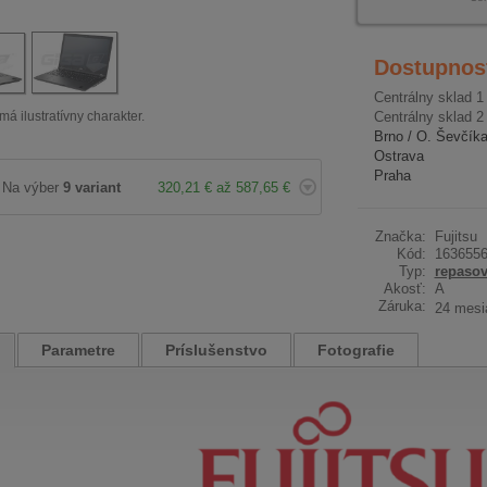
Dostupnos
Centrálny sklad 1
má ilustratívny charakter.
Centrálny sklad 2
Brno / O. Ševčík
Ostrava
Praha
Na výber
9 variant
320,21 € až 587,65 €
Značka:
Fujitsu
Kód:
163655
Typ:
repaso
Akosť:
A
Záruka:
24 mesi
Parametre
Príslušenstvo
Fotografie