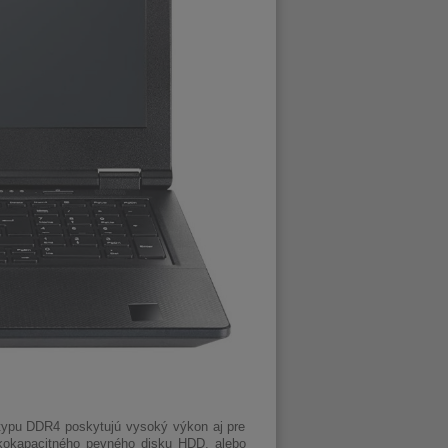
 typu DDR4 poskytujú vysoký výkon aj pre
okokapacitného pevného disku HDD, alebo