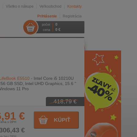
Všetko o nákupe
Veľkoobchod
Kontakty
Prihlásenie
Registrácia
0
počet
0 €
cena
 LifeBook E5510
- Intel Core i5 10210U
56 GB SSD, Intel UHD Graphics, 15.6 "
Windows 11 Pro
418,79 €
,91 €
KÚPIŤ
Cena s DPH
306,43 €
na bez DPH