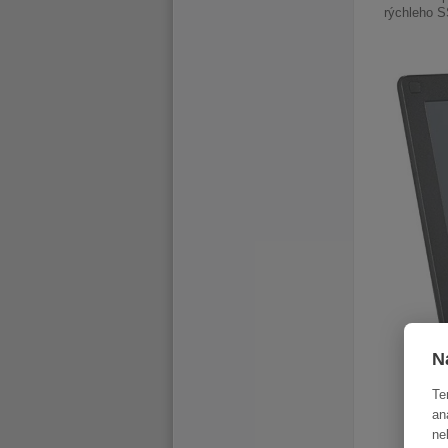
rýchleho 
N
Te
an
ne