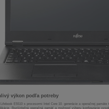
livý výkon podľa potreby
Lifebook E5510 s procesormi Intel Core 10. generácie a operačnej pamäte
likácie. Rozšíriteľná operačná pamäť a možnosť výberu konfigurácie vys