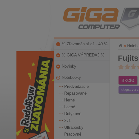
% Zľavománia! až - 40 %
»
Noteb
% GIGA VÝPREDAJ %
Fujit
Novinky
Notebooky
akcie
Predvádzacie
doprava 
Repasované
Herné
Lacné
Dotykové
2v1
Ultrabooky
Pracovné