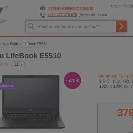
O spoločnosti
podpora@gigacomputer.sk
+421 277 270 070
(Po-Pi 9.00 - 17.00)
ooky
»
Fujitsu LifeBook E5510
su LifeBook E5510
114x
Notebook Fujitsu
- 41 €
1.6 GHz, 16 GB, 2
zadarmo
1920 x 1080 px, 
376
Ce