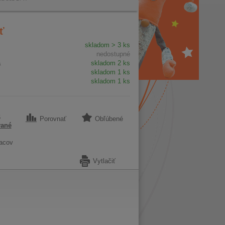
ť
skladom > 3 ks
nedostupné
a
skladom 2 ks
skladom 1 ks
skladom 1 ks
6
Porovnať
Obľúbené
vané
acov
Vytlačiť