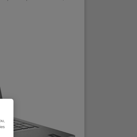
bu,
ies