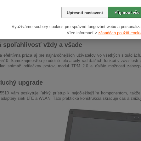
Přijmout vše
Upřesnit nastavení
Využíváme soubory cookies pro správné fungování webu a personaliza
Více informací v
zásadách použití cooki
 spoľahlivosť vždy a všade
 efektívna práca aj pre najnáročnejších užívateľov vo všetkých situáciách
5510. Samozrejmosťou je odolné telo a celý rad ďalších funkcií v závislosti
klad snímač odtlačkov prstov, modul TPM 2.0 a ďalšie možnosti zabezp
duchý upgrade
E5510 vám poskytuje ľahký prístup k najdôležitejším komponentom, takže
j adaptéry sietí LTE a WLAN. Táto praktická konštrukcia skracuje čas a znižu