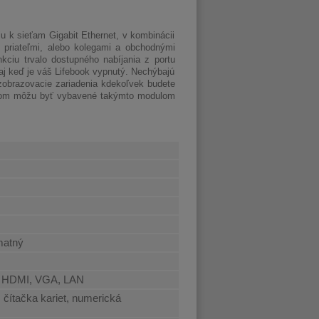
 k sieťam Gigabit Ethernet, v kombinácii
priateľmi, alebo kolegami a obchodnými
ciu trvalo dostupného nabíjania z portu
aj keď je váš Lifebook vypnutý. Nechýbajú
zobrazovacie zariadenia kdekoľvek budete
otom môžu byť vybavené takýmto modulom
 matný
t, HDMI, VGA, LAN
čítačka kariet, numerická