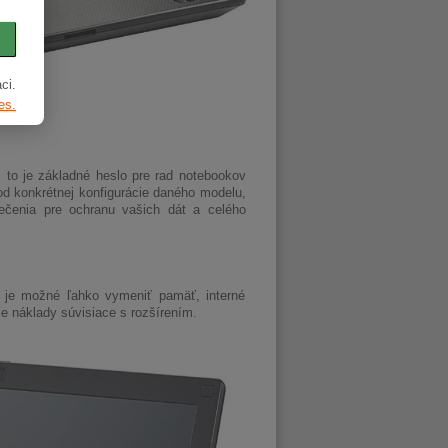
ci.
es.
, to je základné heslo pre rad notebookov
 od konkrétnej konfigurácie daného modelu,
ečenia pre ochranu vašich dát a celého
 je možné ľahko vymeniť pamäť, interné
je náklady súvisiace s rozšírením.