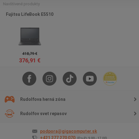
Navštívené produkty
Fujitsu LifeBook E5510
418,79 €
376,91 €
Rudolfova herná zóna
Rudolfov svet repasov
podpora@gigacomputer.sk
+421 277 270 070
(Po-Pi 9.00 - 17.00)