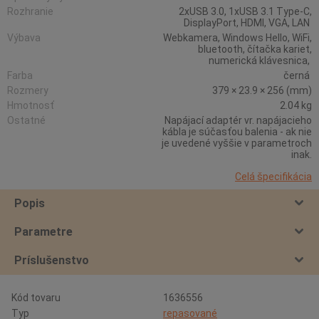
Rozhranie
2xUSB 3.0, 1xUSB 3.1 Type-C,
DisplayPort, HDMI, VGA, LAN
Výbava
Webkamera, Windows Hello, WiFi,
bluetooth, čítačka kariet,
numerická klávesnica,
Farba
černá
Rozmery
379 × 23.9 × 256 (mm)
Hmotnosť
2.04 kg
Ostatné
Napájací adaptér vr. napájacieho
kábla je súčasťou balenia - ak nie
je uvedené vyššie v parametroch
inak.
Celá špecifikácia
Popis
Parametre
Príslušenstvo
Kód tovaru
1636556
Typ
repasované