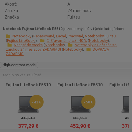
Akosť:
A
Záruka
24 mesiacov
Značka
Fujitsu
Notebook Fujitsu LifeBook E5510
je zaradený tiež v týchto kategóriách:
Notebooky
Repasované
Lacné
Pracovné
Notebooky Fujitsu
Fujitsu LifeBook
% Zľavománia! až - 40 %
Notebooky
Naspäť do vrecka
Notebooky
Notebooky a Počítače so
zárukou 24 mesiacov ZADARMO!
Notebooky
DOPRAVA
ZADARMO
High-contrast mode
Mohlo by vás zaujímať
Fujitsu LifeBook E5510
Fujitsu LifeBook E5510
Fujitsu Lif
- 41 €
- 50 €
419,21 €
503,22 €
418,
377,29 €
452,90 €
376,