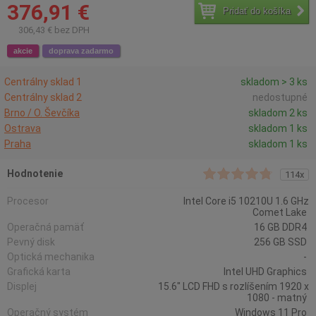
376,91 €
Pridať do košíka
306,43 € bez DPH
akcie
doprava zadarmo
Centrálny sklad 1
skladom > 3 ks
Centrálny sklad 2
nedostupné
Brno / O. Ševčíka
skladom 2 ks
Ostrava
skladom 1 ks
Praha
skladom 1 ks
Hodnotenie
114x
Procesor
Intel Core i5 10210U 1.6 GHz
Comet Lake
Operačná pamäť
16 GB DDR4
Pevný disk
256 GB SSD
Optická mechanika
-
Grafická karta
Intel UHD Graphics
Displej
15.6" LCD FHD s rozlíšením 1920 x
1080 - matný
Operačný systém
Windows 11 Pro