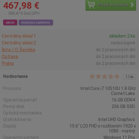
467,98 €
Pridať do košíka
380,47 € bez DPH
akcie
doprava zadarmo
Centrálny sklad 1
skladom 2 ks
Centrálny sklad 2
nedostupné
Brno / O. Ševčíka
do 2 pracovných dní
Ostrava
do 2 pracovných dní
Praha
do 2 pracovných dní
Hodnotenie
114x
Procesor
Intel Core i7 10510U 1.8 GHz
Comet Lake
Operačná pamäť
16 GB DDR4
Pevný disk
256 GB SSD
Optická mechanika
-
Grafická karta
Intel UHD Graphics
Displej
15.6" LCD FHD s rozlíšením 1920 x
1080 - matný
Operačný systém
Windows 11 Pro