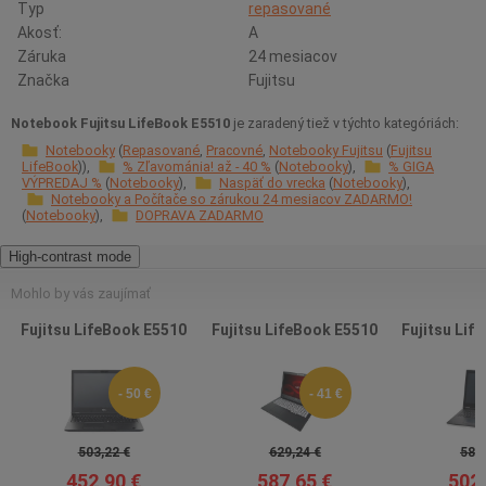
Typ
repasované
Akosť:
A
Záruka
24 mesiacov
Značka
Fujitsu
Notebook Fujitsu LifeBook E5510
je zaradený tiež v týchto kategóriách:
Notebooky
Repasované
Pracovné
Notebooky Fujitsu
Fujitsu
LifeBook
% Zľavománia! až - 40 %
Notebooky
% GIGA
VÝPREDAJ %
Notebooky
Naspäť do vrecka
Notebooky
Notebooky a Počítače so zárukou 24 mesiacov ZADARMO!
Notebooky
DOPRAVA ZADARMO
High-contrast mode
Mohlo by vás zaujímať
Fujitsu LifeBook E5510
Fujitsu LifeBook E5510
Fujitsu Lif
- 50 €
- 41 €
503,22 €
629,24 €
586,
452,90 €
587,65 €
502,