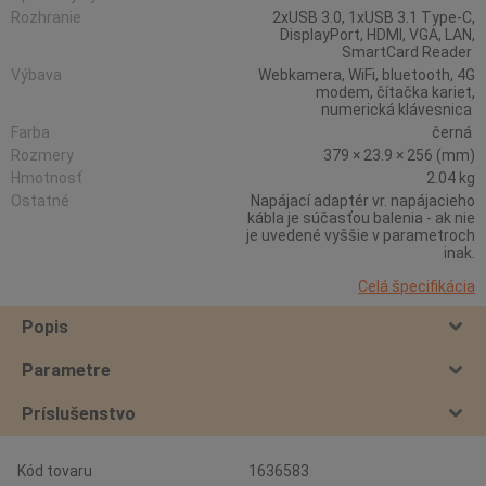
Rozhranie
2xUSB 3.0, 1xUSB 3.1 Type-C,
DisplayPort, HDMI, VGA, LAN,
SmartCard Reader
Výbava
Webkamera, WiFi, bluetooth, 4G
modem, čítačka kariet,
numerická klávesnica
Farba
černá
Rozmery
379 × 23.9 × 256 (mm)
Hmotnosť
2.04 kg
Ostatné
Napájací adaptér vr. napájacieho
kábla je súčasťou balenia - ak nie
je uvedené vyššie v parametroch
inak.
Celá špecifikácia
Popis
Parametre
Príslušenstvo
Kód tovaru
1636583