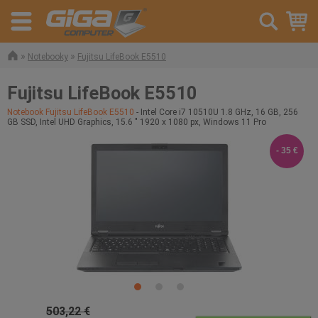
»
»
Notebooky
Fujitsu LifeBook E5510
Fujitsu LifeBook E5510
Notebook Fujitsu LifeBook E5510
- Intel Core i7 10510U 1.8 GHz, 16 GB, 256
GB SSD, Intel UHD Graphics, 15.6 " 1920 x 1080 px, Windows 11 Pro
- 35 €
503,22 €