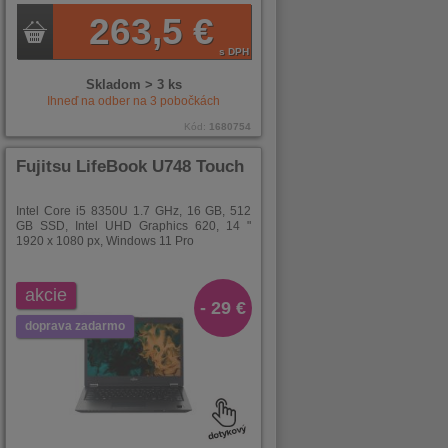
263,5 €
s DPH
Skladom > 3 ks
Ihneď na odber na
3
pobočkách
Kód:
1680754
Fujitsu LifeBook U748 Touch
Intel Core i5 8350U 1.7 GHz, 16 GB, 512
GB SSD, Intel UHD Graphics 620, 14 "
1920 x 1080 px, Windows 11 Pro
akcie
- 29 €
doprava zadarmo