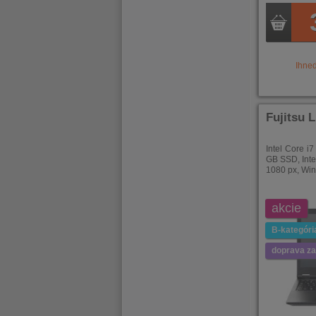
Ihne
Fujitsu 
Intel Core i
GB SSD, Inte
1080 px, Wi
akcie
B-kategóri
doprava z