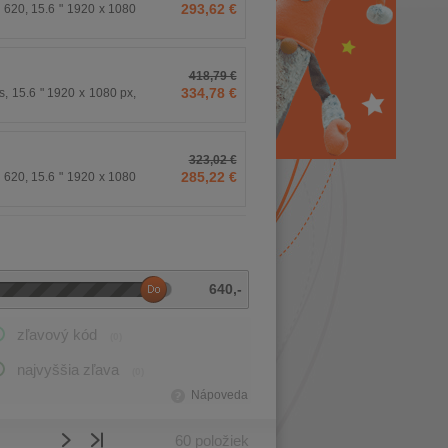
293,62 €
 620, 15.6 " 1920 x 1080
418,79 €
334,78 €
, 15.6 " 1920 x 1080 px,
323,02 €
285,22 €
 620, 15.6 " 1920 x 1080
640
,-
zľavový kód
(0)
najvyššia zľava
(0)
Nápoveda
60
položiek