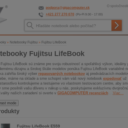
O spoločnosti
podpora@gigacomputer.sk
+421 277 270 070
(Po-Pi 9.00 - 17.00)
ooky
»
Notebooky Fujitsu
»
Fujitsu LifeBook
tebooky Fujitsu LifeBook
Fujitsu LifeBook sú známe pre svoju robustnosť a spoľahlivý výkon, ideálny p
rnému dizajnu a širokej škále modelov ponúka Fujitsu LifeBook variabilné ri
a zahŕňa široký výber
repasovaných notebookov
aj predvádzacích modelov 
webe, máme na sklade a sme schopní vám váš nový notebook
expedovať
už 
starostlivo kontrolujeme a testujeme vo vlastnom testovacom centre, aby sme 
by sme posilnili vašu dôveru v nákup u nás, poskytujeme exkluzívnu dvojročn
vality našich zariadení si overte v
GIGACOMPUTER recenziách
. .
Viac...
rast mode
rodukty
Fujitsu LifeBook E559