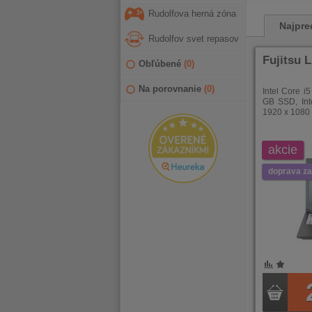
Rudolfova herná zóna
Najpre
Rudolfov svet repasov
Fujitsu 
Obľúbené
(
0
)
Na porovnanie
(
0
)
Intel Core 
GB SSD, Int
1920 x 1080 
akcie
doprava z
POROVNÁNÍ
OBLÍBENÉ
POROVNÁ
OBLÍB