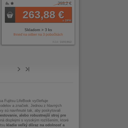
293,2 €
263,88 €
s DPH
Skladom > 3 ks
Ihneď na odber na
3
pobočkách
Kód:
1691962
a Fujitsu LifeBook vyčleňuje
 modelov a značiek. Jednou z hlavných
ky sú navrhnuté tak, aby poskytovali
estovanie, alebo robustnejší stroj pre
á displejmi s vysokým rozlíšením, ktoré
itsu
kladie veľký dôraz na odolnosť a