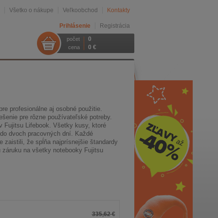
Všetko o nákupe
Veľkoobchod
Kontakty
Prihlásenie
Registrácia
0
počet
0 €
cena
re profesionálne aj osobné použitie.
ešenie pre rôzne používateľské potreby.
Fujitsu Lifebook. Všetky kusy, ktoré
do dvoch pracovných dní. Každé
zaistili, že spĺňa najprísnejšie štandardy
ú záruku na všetky notebooky Fujitsu
335,62 €