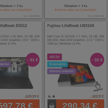
Skladom > 3 ks
Skladom > 3 ks
na odber na
2
pobočkách
Ihneď na odber na
2
pobočkách
Kód:
1645516
Kód:
1567545
LifeBook E5512
Fujitsu LifeBook U9310X
7 1255U 1.20 GHz, 32 GB, 256
Intel Core i5 10310U 1.7 GHz, 16 GB, 256
l UHD Graphics, 15.6 " 1920 x
GB SSD, Intel UHD Graphics, 13.3 " 1920 x
ndows 11 Pro
1080 px, Windows 11 Pro
akcie
- 31 €
- 32 €
adarmo
B-kategória
doprava zadarmo
629,24 €
322,6 €
NÍ
ENÉ
597,78 €
290,34 €