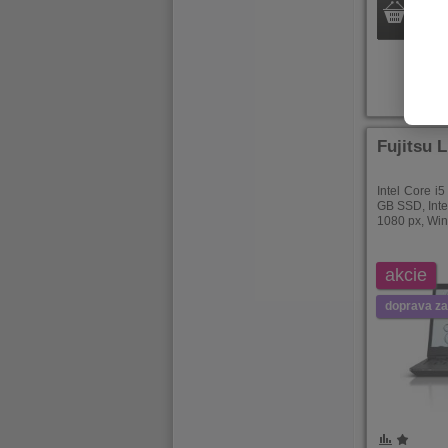
Ihneď 
Fujitsu 
Intel Core i
GB SSD, Inte
1080 px, Wi
akcie
doprava z
POROVNÁNÍ
OBLÍBENÉ
POROVNÁ
OBLÍB