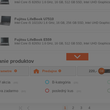
Intel Core i5 8265U 1.6 GHz, 16 GB, 512 GB SSD, Intel UHD Graphics
px, Windows 11 Pro
Fujitsu LifeBook U7510
Intel Core i5 10210U 1.6 GHz, 16 GB, 256 GB SSD, Intel UHD Graphics
Windows 11 Pro
Fujitsu LifeBook E559
Intel Core i5 8265U 1.6 GHz, 16 GB, 512 GB SSD, Intel UHD Graphics
px, Windows 11 Pro
vanie produktov
rametre
Predajne
220
,-
DO
/ akcia
B-kategória
(48)
(28)
va zadarmo
posledný kus
(60)
(20)
1
2
3
4
HÁDZAJÚCI
POSLEDNÁ