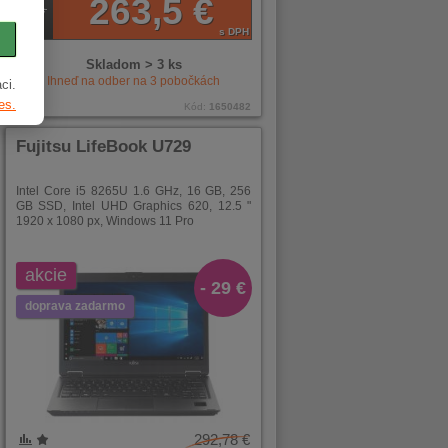
263,5 €
s DPH
Skladom > 3 ks
Ihneď na odber na
3
pobočkách
ci.
es.
Kód:
1650482
Fujitsu LifeBook U729
Intel Core i5 8265U 1.6 GHz, 16 GB, 256
GB SSD, Intel UHD Graphics 620, 12.5 "
1920 x 1080 px, Windows 11 Pro
akcie
- 29 €
doprava zadarmo
292,78 €