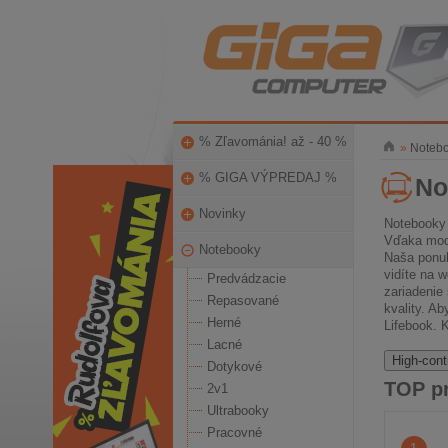
% Zľavománia! až - 40 %
»
Noteb
% GIGA VÝPREDAJ %
No
Novinky
Notebooky 
Vďaka mode
Notebooky
Naša ponuk
vidíte na 
Predvádzacie
zariadenie 
Repasované
kvality. A
Herné
Lifebook. K
Lacné
High-cont
Dotykové
TOP p
2v1
Ultrabooky
Pracovné