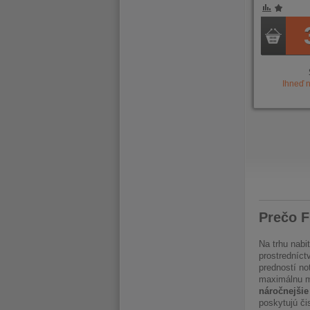
POROVNÁNÍ
OBLÍBENÉ
POROVNÁ
OBLÍB
Ihneď 
PREDCHÁDZAJÚCI
PRVÝ
PREDC
Prečo F
Na trhu nabi
prostredníct
predností no
maximálnu mo
náročnejšie
poskytujú či