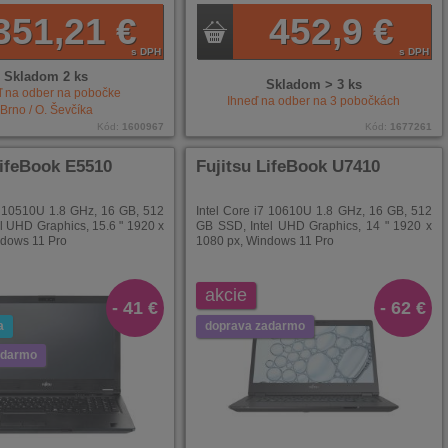
351,21 €
452,9 €
s DPH
s DPH
Skladom 2 ks
Skladom > 3 ks
ď na odber na pobočke
Ihneď na odber na
3
pobočkách
Brno / O. Ševčíka
Kód:
1600967
Kód:
1677261
LifeBook E5510
Fujitsu LifeBook U7410
7 10510U 1.8 GHz, 16 GB, 512
Intel Core i7 10610U 1.8 GHz, 16 GB, 512
l UHD Graphics, 15.6 " 1920 x
GB SSD, Intel UHD Graphics, 14 " 1920 x
ndows 11 Pro
1080 px, Windows 11 Pro
akcie
- 41 €
- 62 €
a
doprava zadarmo
adarmo