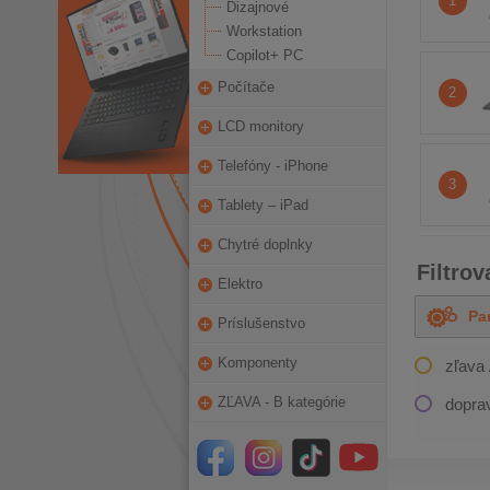
1
Dizajnové
Workstation
Copilot+ PC
Počítače
2
LCD monitory
Telefóny - iPhone
3
Tablety – iPad
Chytré doplnky
Filtro
Elektro
Pa
OD
Príslušenstvo
Komponenty
zľava 
ZĽAVA - B kategórie
dopra
PREDCHÁDZAJÚCI
PRVÝ
PREDC