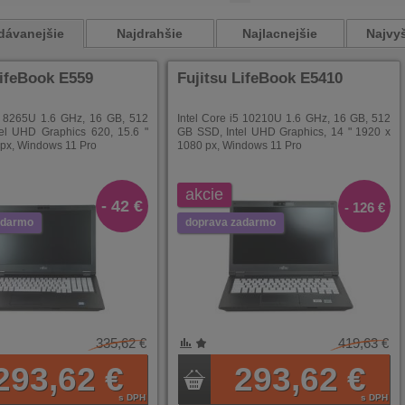
dávanejšie
Najdrahšie
Najlacnejšie
Najvyš
LifeBook E559
Fujitsu LifeBook E5410
i5 8265U 1.6 GHz, 16 GB, 512
Intel Core i5 10210U 1.6 GHz, 16 GB, 512
el UHD Graphics 620, 15.6 "
GB SSD, Intel UHD Graphics, 14 " 1920 x
px, Windows 11 Pro
1080 px, Windows 11 Pro
akcie
- 42 €
- 126 €
adarmo
doprava zadarmo
335,62 €
419,63 €
NÍ
ENÉ
293,62 €
293,62 €
s DPH
s DPH