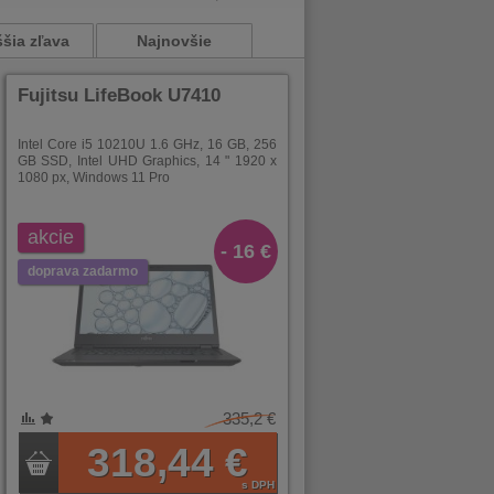
šia zľava
Najnovšie
Fujitsu LifeBook U7410
Intel Core i5 10210U 1.6 GHz, 16 GB, 256
GB SSD, Intel UHD Graphics, 14 " 1920 x
1080 px, Windows 11 Pro
akcie
- 16 €
doprava zadarmo
335,2 €
318,44 €
s DPH