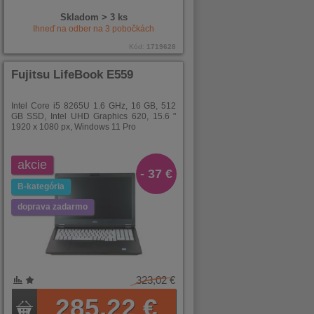
Skladom > 3 ks
Ihneď na odber na
3
pobočkách
Kód:
1719628
Fujitsu LifeBook E559
Intel Core i5 8265U 1.6 GHz, 16 GB, 512
GB SSD, Intel UHD Graphics 620, 15.6 "
1920 x 1080 px, Windows 11 Pro
akcie
- 37 €
B-kategória
doprava zadarmo
323,02 €
285,22 €