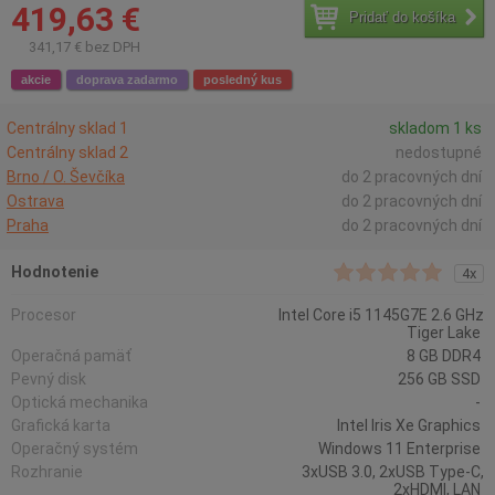
419,63 €
Pridať do košíka
341,17 € bez DPH
akcie
doprava zadarmo
posledný kus
Centrálny sklad 1
skladom 1 ks
Centrálny sklad 2
nedostupné
Brno / O. Ševčíka
do 2 pracovných dní
Ostrava
do 2 pracovných dní
Praha
do 2 pracovných dní
Hodnotenie
4x
Procesor
Intel Core i5 1145G7E 2.6 GHz
Tiger Lake
Operačná pamäť
8 GB DDR4
Pevný disk
256 GB SSD
Optická mechanika
-
Grafická karta
Intel Iris Xe Graphics
Operačný systém
Windows 11 Enterprise
Rozhranie
3xUSB 3.0, 2xUSB Type-C,
2xHDMI, LAN