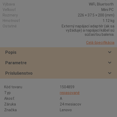
Výbava
WiFi, Bluetooth
Veľkosť
Mini PC
Rozmery
226 × 37.5 × 200 (mm)
Hmotnosť
1.12 kg
Ostatné
Externý napájací adaptér (ak sa
vyžaduje) a napájací kábel sú
súčasťou balenia.
Celá špecifikácia
Popis
Parametre
Príslušenstvo
Kód tovaru
1504859
Typ
repasované
Akosť:
A
Záruka
24 mesiacov
Značka
Lenovo