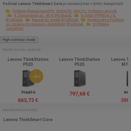
Počítač Lenovo ThinkSmart Core
je zaradený tiež v týchto kategóriách:
Počítače
Repasované PC
Stolné PC
Mini PC
Počítače Lenovo
% Zľavománia! až - 40 %
Počítače
% GIGA VÝPREDAJ %
Počítače
Naspäť do vrecka
Počítače
Notebooky a Počítače
so zárukou 24 mesiacov ZADARMO!
Počítače
DOPRAVA
ZADARMO
High-contrast mode
Mohlo by vás zaujímať
Lenovo ThinkStation
Lenovo ThinkStation
Lenovo Th
P520
P520
M70s
- 49 €
713,67 €
419,
797,68 €
663,73 €
398,
Navštívené produkty
Lenovo ThinkSmart Core