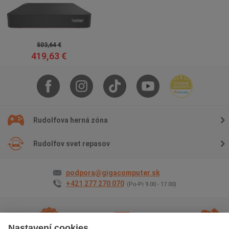
503,64 €
419,63 €
Rudolfova herná zóna
Rudolfov svet repasov
podpora@gigacomputer.sk
+421 277 270 070
(Po-Pi 9.00 - 17.00)
Nastavení cookies