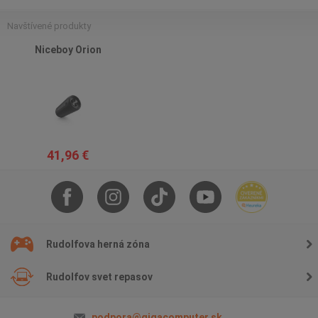
Navštívené produkty
Niceboy Orion
41,96 €
Rudolfova herná zóna
Rudolfov svet repasov
podpora@gigacomputer.sk