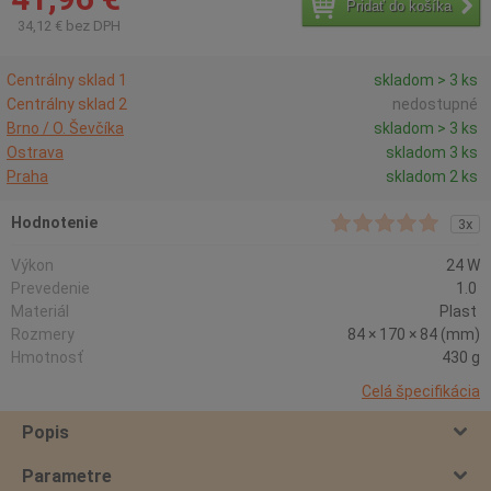
Pridať do košíka
34,12 € bez DPH
Centrálny sklad 1
skladom > 3 ks
Centrálny sklad 2
nedostupné
Brno / O. Ševčíka
skladom > 3 ks
Ostrava
skladom 3 ks
Praha
skladom 2 ks
Hodnotenie
3x
Výkon
24 W
Prevedenie
1.0
Materiál
Plast
Rozmery
84 × 170 × 84 (mm)
Hmotnosť
430 g
Celá špecifikácia
Popis
Parametre