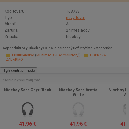
Kód tovaru
1687381
Typ
nový tovar
Akosť:
A
Záruka
24 mesiacov
Značka
Niceboy
Reproduktory Niceboy Orion
je zaradený tiež v týchto kategóriách:
Príslušenstvo
Multimédiá
Reproduktory
DOPRAVA
ZADARMO
High-contrast mode
Mohlo by vás zaujímať
Niceboy Sora Onyx Black
Niceboy Sora Arctic
Niceboy Pi
White
Wh
41,96 €
41,96 €
41,