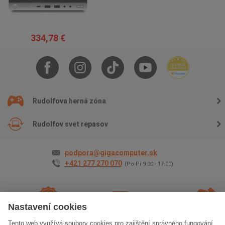
334,78 €
Rudolfova herná zóna
Rudolfov svet repasov
podpora@gigacomputer.sk
+421 277 270 070
(Po-Pi 9.00 - 17.00)
Nastavení cookies
Tento web využívá soubory cookies pro zajištění správného fungování