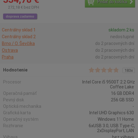
Pridať do košíka
272,18 € bez DPH
doprava zadarmo
Centrálny sklad 1
skladom 2 ks
Centrálny sklad 2
nedostupné
Brno / O. Ševčíka
do 2 pracovných dní
Ostrava
do 2 pracovných dní
Praha
do 2 pracovných dní
Hodnotenie
183x
Procesor
Intel Core i5 9500T 2.2 GHz
Coffee Lake
Operačná pamäť
16 GB DDR4
Pevný disk
256 GB SSD
Optická mechanika
-
Grafická karta
Intel UHD Graphics 630
Operačný systém
Windows 11 Home
Rozhranie
6xUSB 3.0, USB Type-C,
2xDisplayPort, LAN
Výbava
bez výbavy