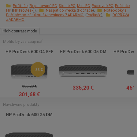
Počítače
Repasované PC
Stolné PC
Mini PC
Pracovné PC
Počítače
HP
HP ProDesk
Naspäť do vrecka
Počítače
Notebooky a
Počítače so zárukou 24 mesiacov ZADARMO!
Počítače
DOPRAVA
ZADARMO
High-contrast mode
Mohlo by vás zaujímať
HP ProDesk 600 G4 SFF
HP ProDesk 600 G5 DM
HP ProDesk
- 33 €
335,20 €
335,20 €
461,
301,68 €
Navštívené produkty
HP ProDesk 600 G5 DM