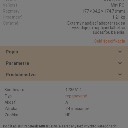
Veľkosť
Mini PC
Rozmery
177 × 34.2 × 174.7 (mm)
Hmotnosť
1.21 kg
Ostatné
Externý napájací adaptér (ak sa
vyžaduje) a napájací kábel sú
súčasťou balenia.
Celá špecifikácia
Popis
Parametre
Príslušenstvo
Kód tovaru
1736614
Typ
repasované
Akosť:
A
Záruka
24 mesiacov
Značka
HP
Počítač HP ProDesk 600 G5 DM
je zaradený tiež v týchto kategóriách: