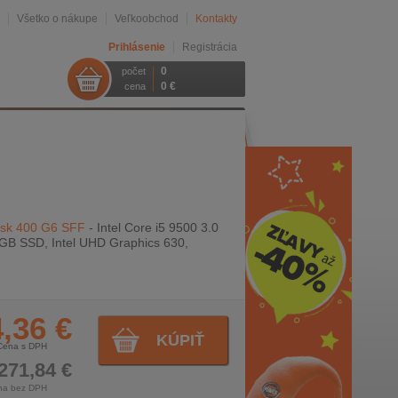
Všetko o nákupe
Veľkoobchod
Kontakty
Prihlásenie
Registrácia
0
počet
0 €
cena
esk 400 G6 SFF
- Intel Core i5 9500 3.0
GB SSD, Intel UHD Graphics 630,
,36 €
KÚPIŤ
Cena s DPH
271,84 €
na bez DPH