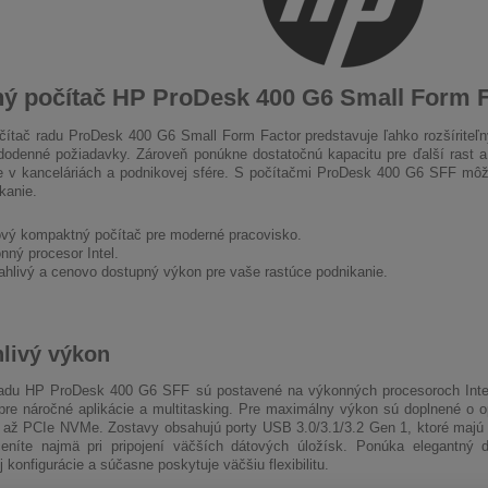
ý počítač HP ProDesk 400 G6 Small Form F
ítač radu ProDesk 400 G6 Small Form Factor predstavuje ľahko rozšíriteľný
odenné požiadavky. Zároveň ponúkne dostatočnú kapacitu pre ďalší rast a
ie v kanceláriách a podnikovej sfére. S počítačmi ProDesk 400 G6 SFF môže
kanie.
ový kompaktný počítač pre moderné pracovisko.
nný procesor Intel.
ahlivý a cenovo dostupný výkon pre vaše rastúce podnikanie.
livý výkon
adu HP ProDesk 400 G6 SFF sú postavené na výkonných procesoroch Intel 
pre náročné aplikácie a multitasking. Pre maximálny výkon sú doplnené 
až PCIe NVMe. Zostavy obsahujú porty USB 3.0/3.1/3.2 Gen 1, ktoré majú 
eníte najmä pri pripojení väčších dátových úložísk. Ponúka elegantný di
 konfigurácie a súčasne poskytuje väčšiu flexibilitu.