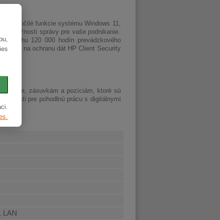
ky pokročilé funkcie systému Windows 11,
tu a možnosti správy pre vaše podnikanie.
bu,
ri návrhu 120 000 hodín prevádzkového
ftvérom na ochranu dát HP Client Security
ies
 k portom, zásuvkám a pozíciám, ktoré sú
možnosti pre pohodlnú prácu s digitálnymi
ci.
setu.
es.
A, LAN