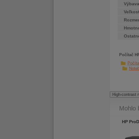
Výbav
Veľkos
Rozme
Hmotn
Ostatn
Počítač H
Počít
Note
High-contrast
Mohlo 
HP ProDesk 400 G5 SFF
HP ProDesk 400 G5 SFF
HP ProD