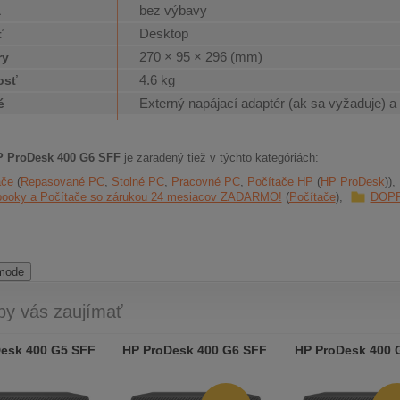
bez výbavy
a
Desktop
ť
270 × 95 × 296 (mm)
ry
4.6 kg
osť
Externý napájací adaptér (ak sa vyžaduje) a
é
P ProDesk 400 G6 SFF
je zaradený tiež v týchto kategóriách:
ače
Repasované PC
Stolné PC
Pracovné PC
Počítače HP
HP ProDesk
booky a Počítače so zárukou 24 mesiacov ZADARMO!
Počítače
DOP
 mode
by vás zaujímať
esk 400 G5 SFF
HP ProDesk 400 G6 SFF
HP ProDesk 400 