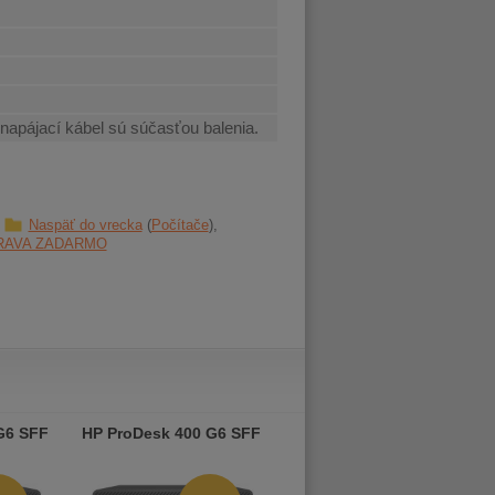
 napájací kábel sú súčasťou balenia.
Naspäť do vrecka
Počítače
RAVA ZADARMO
G6 SFF
HP ProDesk 400 G6 SFF
HP ProDesk 400 G6 SFF