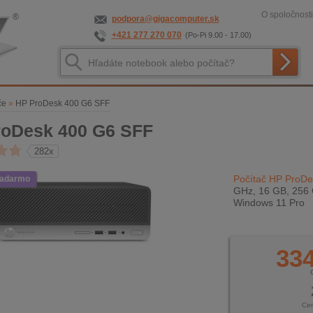
O spoločnosti
podpora@gigacomputer.sk
+421 277 270 070
(Po-Pi 9.00 - 17.00)
če
»
HP ProDesk 400 G6 SFF
oDesk 400 G6 SFF
282x
Počítač HP ProD
zadarmo
GHz, 16 GB, 256 
Windows 11 Pro
334
Ce