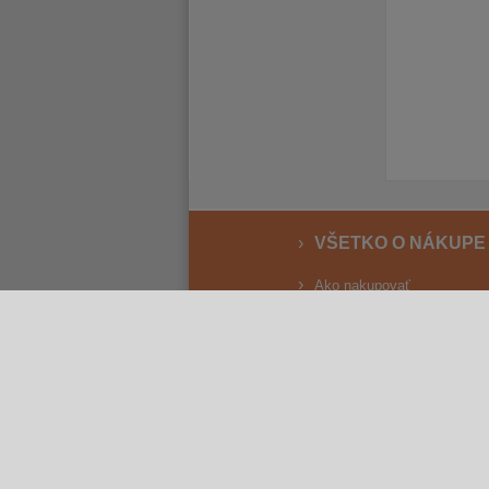
VŠETKO O NÁKUPE
Ako nakupovať
Vrátenie a reklamácia
Osobný odber
Doprava
Spôsoby platby
Reklamačný poriadok
Obchodné podmienky