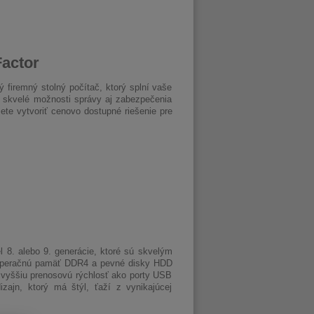
actor
 firemný stolný počítač, ktorý splní vaše
 skvelé možnosti správy aj zabezpečenia
te vytvoriť cenovo dostupné riešenie pre
8. alebo 9. generácie, ktoré sú skvelým
o operačnú pamäť DDR4 a pevné disky HDD
vyššiu prenosovú rýchlosť ako porty USB
zajn, ktorý má štýl, ťaží z vynikajúcej