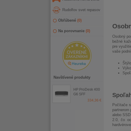
Rudolfov svet repasov
Obľúbené
(
0
)
Osobn
Na porovnanie
(
0
)
Osobný poč
bežné každ
pre využit
vaše podni
Štýl
Výko
Spoľ
Navštívené produkty
HP ProDesk 400
Spoľah
G6 SFF
334,36 €
Počítače r
partnerom 
alebo SSD 
2.0, čo oc
hardvérovej