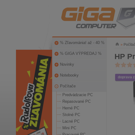
% Zľavománia! až - 40 %
»
Počíta
% GIGA VÝPREDAJ %
HP Pr
Novinky
Notebooky
doprava 
Počítače
Predvádzacie PC
Repasované PC
Herné PC
Stolné PC
Lacné PC
Mini PC
Pracovné PC