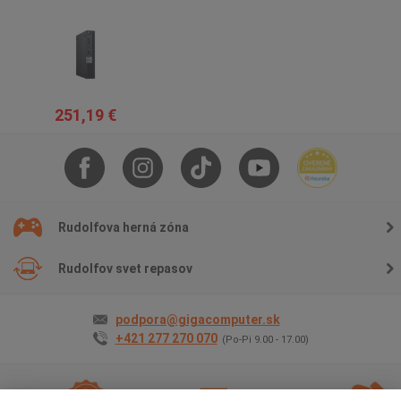
251,19 €
Rudolfova herná zóna
Rudolfov svet repasov
podpora@gigacomputer.sk
+421 277 270 070
(Po-Pi 9.00 - 17.00)