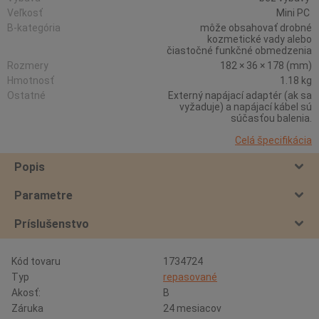
Veľkosť
Mini PC
B-kategória
môže obsahovať drobné
kozmetické vady alebo
čiastočné funkčné obmedzenia
Rozmery
182 × 36 × 178 (mm)
Hmotnosť
1.18 kg
Ostatné
Externý napájací adaptér (ak sa
vyžaduje) a napájací kábel sú
súčasťou balenia.
Celá špecifikácia
Popis
Parametre
Príslušenstvo
Kód tovaru
1734724
Typ
repasované
Akosť:
B
Záruka
24 mesiacov