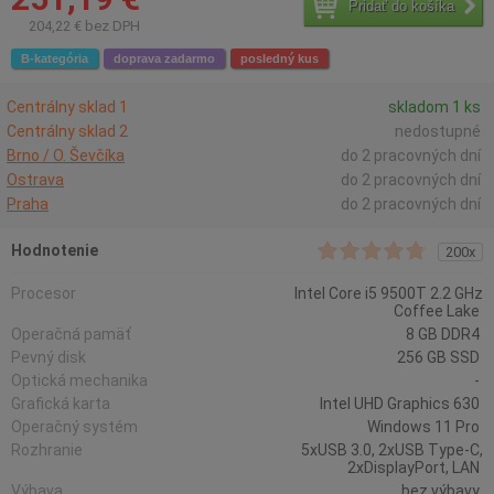
Pridať do košíka
204,22 € bez DPH
B-kategória
doprava zadarmo
posledný kus
Centrálny sklad 1
skladom 1 ks
Centrálny sklad 2
nedostupné
Brno / O. Ševčíka
do 2 pracovných dní
Ostrava
do 2 pracovných dní
Praha
do 2 pracovných dní
Hodnotenie
200x
Procesor
Intel Core i5 9500T 2.2 GHz
Coffee Lake
Operačná pamäť
8 GB DDR4
Pevný disk
256 GB SSD
Optická mechanika
-
Grafická karta
Intel UHD Graphics 630
Operačný systém
Windows 11 Pro
Rozhranie
5xUSB 3.0, 2xUSB Type-C,
2xDisplayPort, LAN
Výbava
bez výbavy