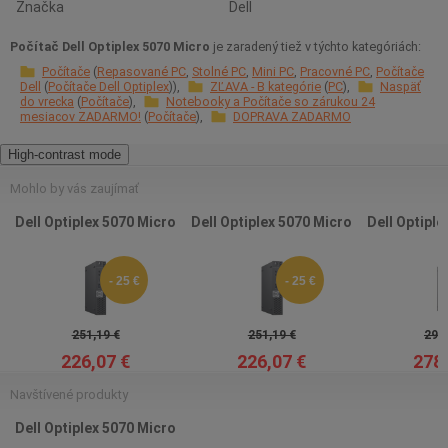
Značka
Dell
Počítač Dell Optiplex 5070 Micro
je zaradený tiež v týchto kategóriách:
Počítače
Repasované PC
Stolné PC
Mini PC
Pracovné PC
Počítače
Dell
Počítače Dell Optiplex
ZĽAVA - B kategórie
PC
Naspäť
do vrecka
Počítače
Notebooky a Počítače so zárukou 24
mesiacov ZADARMO!
Počítače
DOPRAVA ZADARMO
High-contrast mode
Mohlo by vás zaujímať
Dell Optiplex 5070 Micro
Dell Optiplex 5070 Micro
Dell Optiple
- 25 €
- 25 €
251,19 €
251,19 €
293,
226,07 €
226,07 €
278,
Navštívené produkty
Dell Optiplex 5070 Micro