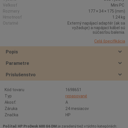
Veľkosť
Mini PC
Rozmery
177 × 34 × 175 (mm)
Hmotnosť
1.24 kg
Ostatné
Externý napájací adaptér (ak sa
vyžaduje) a napájací kábel sú
súčasťou balenia.
Celá špecifikácia
Popis
Parametre
Príslušenstvo
Kód tovaru
1698651
Typ
repasované
Akosť:
A
Záruka
24 mesiacov
Značka
HP
Počítač HP ProDesk 600 G6 DM
je zaradený tiež v týchto kategóriách: