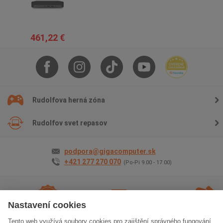
461,22 €
Rudolfova herná zóna
Rudolfov svet repasov
podpora@gigacomputer.sk
+421 277 270 070
(Po-Pi 9.00 - 17.00)
Nastavení cookies
Tento web využívá soubory cookies pro zajištění správného fungování