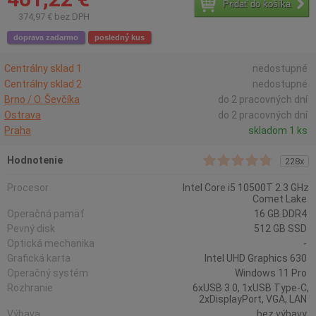
Pridať do košíka
374,97 € bez DPH
doprava zadarmo
posledný kus
Centrálny sklad 1
nedostupné
Centrálny sklad 2
nedostupné
Brno / O. Ševčíka
do 2 pracovných dní
Ostrava
do 2 pracovných dní
Praha
skladom 1 ks
Hodnotenie
228x
Procesor
Intel Core i5 10500T 2.3 GHz
Comet Lake
Operačná pamäť
16 GB DDR4
Pevný disk
512 GB SSD
Optická mechanika
-
Grafická karta
Intel UHD Graphics 630
Operačný systém
Windows 11 Pro
Rozhranie
6xUSB 3.0, 1xUSB Type-C,
2xDisplayPort, VGA, LAN
Výbava
bez výbavy