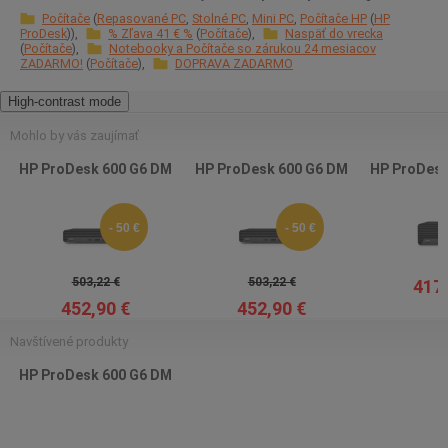
Počítače
Repasované PC
Stolné PC
Mini PC
Počítače HP
HP
ProDesk
% Zľava 41 € %
Počítače
Naspäť do vrecka
Počítače
Notebooky a Počítače so zárukou 24 mesiacov
ZADARMO!
Počítače
DOPRAVA ZADARMO
High-contrast mode
Mohlo by vás zaujímať
HP ProDesk 600 G6 DM
HP ProDesk 600 G6 DM
HP ProDesk
- 50 €
- 50 €
503,22 €
503,22 €
417,
452,90 €
452,90 €
Navštívené produkty
HP ProDesk 600 G6 DM