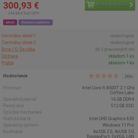
300,93 €
Pridať do košíka
244,66 € bez DPH
akcie
doprava zadarmo
Centrálny sklad 1
nedostupné
Centrálny sklad 2
nedostupné
Brno / O. Ševčíka
do 2 pracovných dní
Ostrava
skladom 1 ks
Praha
skladom 1 ks
Hodnotenie
283x
Procesor
Intel Core i5 8500T 2.1 GHz
Coffee Lake
Operačná pamäť
16 GB DDR4
Pevný disk
512 GB SSD
Optická mechanika
-
Grafická karta
Intel UHD Graphics 630
Operačný systém
Windows 11 Pro
Rozhranie
4xUSB 2.0, 4xUSB 3.0,
DisplayPort, 2xVGA, LAN