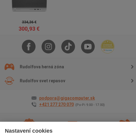
334,36 €
300,93 €
Rudolfova herná zóna
Rudolfov svet repasov
podpora@gigacomputer.sk
+421 277 270 070
(Po-Pi 9.00 - 17.00)
Nastavení cookies