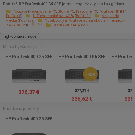
Počítač HP ProDesk 400 G5 SFF
je zaradený tiež v týchto kategóriách:
Počítače
Repasované PC
Stolné PC
Pracovné PC
Počítače HP
HP
ProDesk
% Zľavománia! až - 40 %
Počítače
Naspäť do
vrecka
Počítače
Notebooky a Počítače so zárukou 24 mesiacov
ZADARMO!
Počítače
DOPRAVA ZADARMO
High-contrast mode
Mohlo by vás zaujímať
HP ProDesk 400 G5 SFF
HP ProDesk 400 G6 SFF
HP ProDesk
- 41 €
377,21 €
376,
376,37 €
335,62 €
335,
Navštívené produkty
HP ProDesk 400 G5 SFF