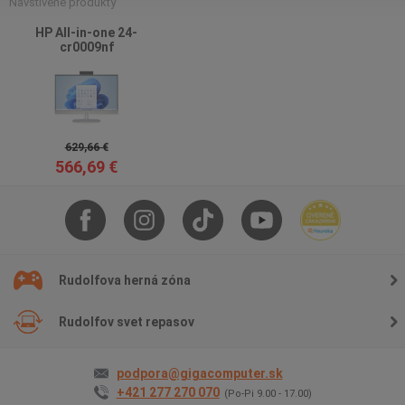
Navštívené produkty
HP All-in-one 24-
cr0009nf
629,66 €
566,69 €
Rudolfova herná zóna
Rudolfov svet repasov
podpora@gigacomputer.sk
+421 277 270 070
(Po-Pi 9.00 - 17.00)