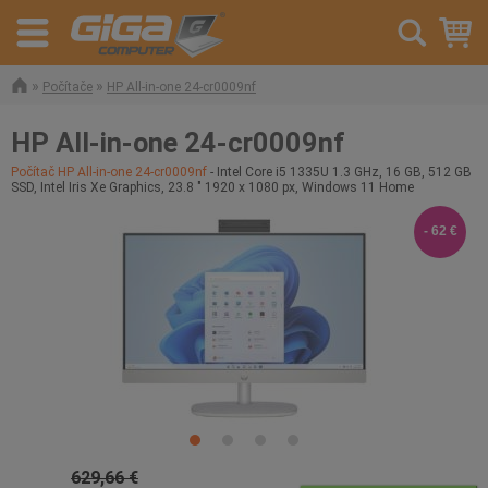
»
»
Počítače
HP All-in-one 24-cr0009nf
HP All-in-one 24-cr0009nf
Počítač HP All-in-one 24-cr0009nf
- Intel Core i5 1335U 1.3 GHz, 16 GB, 512 GB
SSD, Intel Iris Xe Graphics, 23.8 " 1920 x 1080 px, Windows 11 Home
- 62 €
629,66 €