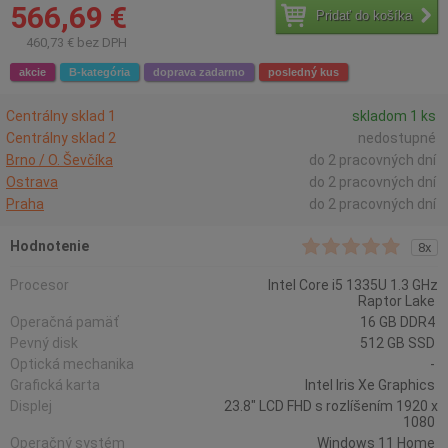
566,69 €
Pridať do košíka
460,73 € bez DPH
akcie
B-kategória
doprava zadarmo
posledný kus
Centrálny sklad 1
skladom 1 ks
Centrálny sklad 2
nedostupné
Brno / O. Ševčíka
do 2 pracovných dní
Ostrava
do 2 pracovných dní
Praha
do 2 pracovných dní
Hodnotenie
8x
Procesor
Intel Core i5 1335U 1.3 GHz
Raptor Lake
Operačná pamäť
16 GB DDR4
Pevný disk
512 GB SSD
Optická mechanika
-
Grafická karta
Intel Iris Xe Graphics
Displej
23.8" LCD FHD s rozlíšením 1920 x
1080
Operačný systém
Windows 11 Home