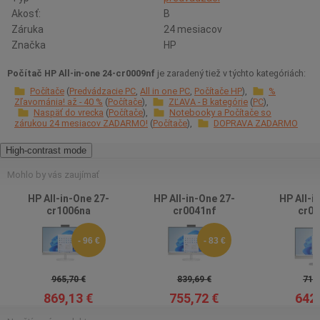
Akosť:
B
Záruka
24 mesiacov
Značka
HP
Počítač HP All-in-one 24-cr0009nf
je zaradený tiež v týchto kategóriách:
Počítače
Predvádzacie PC
All in one PC
Počítače HP
%
Zľavománia! až - 40 %
Počítače
ZĽAVA - B kategórie
PC
Naspäť do vrecka
Počítače
Notebooky a Počítače so
zárukou 24 mesiacov ZADARMO!
Počítače
DOPRAVA ZADARMO
High-contrast mode
Mohlo by vás zaujímať
HP All-in-One 27-
HP All-in-One 27-
HP All-i
cr1006na
cr0041nf
cr00
- 96 €
- 83 €
965,70 €
839,69 €
713,
869,13 €
755,72 €
642,