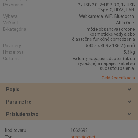
Rozhranie
2xUSB 2.0, 2xUSB 3.0, 1x USB
Type-C, HDMI, LAN
Výbava
Webkamera, WiFi, Bluetooth
Veľkosť
All In One
B-kategória
môže obsahovať drobné
kozmetické vady alebo
čiastočné funkčné obmedzenia
Rozmery
540.5 × 409 × 186.2 (mm)
Hmotnosť
5.3 kg
Ostatné
Externý napájací adaptér (ak sa
vyžaduje) a napájací kábel sú
súčasťou balenia.
Celá špecifikácia
Popis
Parametre
Príslušenstvo
Kód tovaru
1662698
Typ
predvádzací