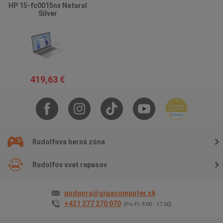
HP 15-fc0015nx Natural
Silver
419,63 €
Rudolfova herná zóna
Rudolfov svet repasov
podpora@gigacomputer.sk
+421 277 270 070
(Po-Pi 9.00 - 17.00)