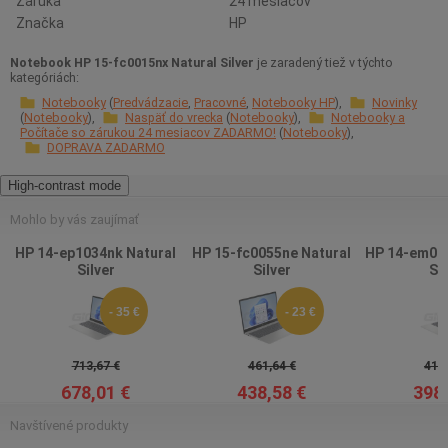
Záruka
24 mesiacov
Značka
HP
Notebook HP 15-fc0015nx Natural Silver
je zaradený tiež v týchto
kategóriách:
Notebooky
Predvádzacie
Pracovné
Notebooky HP
Novinky
Notebooky
Naspäť do vrecka
Notebooky
Notebooky a
Počítače so zárukou 24 mesiacov ZADARMO!
Notebooky
DOPRAVA ZADARMO
High-contrast mode
Mohlo by vás zaujímať
HP 14-ep1034nk Natural
HP 15-fc0055ne Natural
HP 14-em002
Silver
Silver
Sil
- 35 €
- 23 €
713,67 €
461,64 €
419,
678,01 €
438,58 €
398,
Navštívené produkty