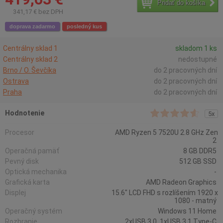
Pridať do košíka
341,17 € bez DPH
doprava zadarmo
posledný kus
Centrálny sklad 1
skladom 1 ks
Centrálny sklad 2
nedostupné
Brno / O. Ševčíka
do 2 pracovných dní
Ostrava
do 2 pracovných dní
Praha
do 2 pracovných dní
Hodnotenie
5x
Procesor
AMD Ryzen 5 7520U 2.8 GHz Zen
2
Operačná pamäť
8 GB DDR5
Pevný disk
512 GB SSD
Optická mechanika
-
Grafická karta
AMD Radeon Graphics
Displej
15.6" LCD FHD s rozlíšením 1920 x
1080 - matný
Operačný systém
Windows 11 Home
Rozhranie
2xUSB 3.0, 1xUSB 3.1 Type-C,