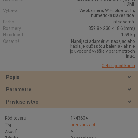
HDMI
Výbava
Webkamera, WiFi, bluetooth,
numerická klávesnica
Farba
strieborná
Rozmery
359.8 × 236 × 18.6 (mm)
Hmotnosť
1.59 kg
Ostatné
Napájací adaptér vr. napájacieho
kábla je súčasťou balenia - ak nie
je uvedené vyššie v parametroch
inak.
Celá špecifikácia
Popis
Parametre
Príslušenstvo
Kód tovaru
1743604
Typ
predvádzací
Akosť:
A