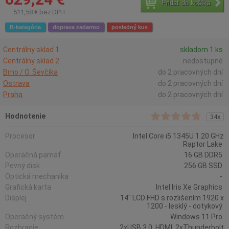
Pridať do košíka
511,58 € bez DPH
B-kategória
doprava zadarmo
posledný kus
Centrálny sklad 1
skladom 1 ks
Centrálny sklad 2
nedostupné
Brno / O. Ševčíka
do 2 pracovných dní
Ostrava
do 2 pracovných dní
Praha
do 2 pracovných dní
Hodnotenie
34x
Procesor
Intel Core i5 1345U 1.20 GHz
Raptor Lake
Operačná pamäť
16 GB DDR5
Pevný disk
256 GB SSD
Optická mechanika
-
Grafická karta
Intel Iris Xe Graphics
Displej
14" LCD FHD s rozlišením 1920 x
1200 - lesklý - dotykový
Operačný systém
Windows 11 Pro
Rozhranie
2xUSB 3.0, HDMI, 2xThunderbolt