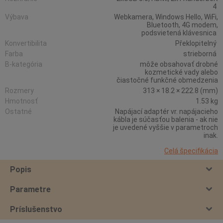
4
Výbava
Webkamera, Windows Hello, WiFi,
Bluetooth, 4G modem,
podsvietená klávesnica
Konvertibilita
Překlopitelný
Farba
strieborná
B-kategória
môže obsahovať drobné
kozmetické vady alebo
čiastočné funkčné obmedzenia
Rozmery
313 × 18.2 × 222.8 (mm)
Hmotnosť
1.53 kg
Ostatné
Napájací adaptér vr. napájacieho
kábla je súčasťou balenia - ak nie
je uvedené vyššie v parametroch
inak.
Celá špecifikácia
Popis
Parametre
Príslušenstvo