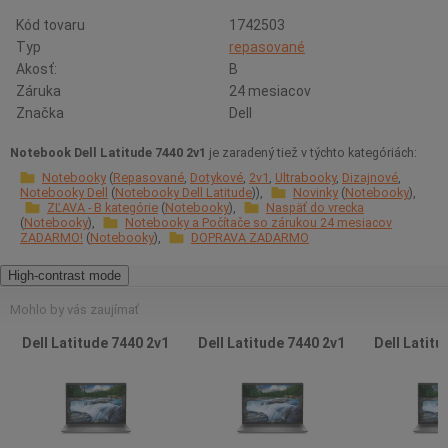
Kód tovaru
1742503
Typ
repasované
Akosť:
B
Záruka
24 mesiacov
Značka
Dell
Notebook Dell Latitude 7440 2v1
je zaradený tiež v týchto kategóriách:
Notebooky
Repasované
Dotykové
2v1
Ultrabooky
Dizajnové
Notebooky Dell
Notebooky Dell Latitude
Novinky
Notebooky
ZĽAVA - B kategórie
Notebooky
Naspäť do vrecka
Notebooky
Notebooky a Počítače so zárukou 24 mesiacov
ZADARMO!
Notebooky
DOPRAVA ZADARMO
High-contrast mode
Mohlo by vás zaujímať
Dell Latitude 7440 2v1
Dell Latitude 7440 2v1
Dell Latitu