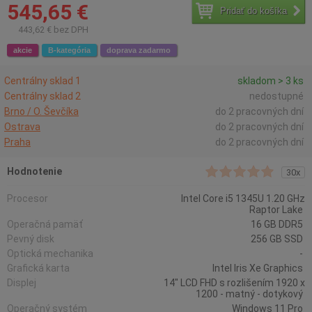
545,65 €
Pridať do košíka
443,62 € bez DPH
akcie
B-kategória
doprava zadarmo
Centrálny sklad 1
skladom > 3 ks
Centrálny sklad 2
nedostupné
Brno / O. Ševčíka
do 2 pracovných dní
Ostrava
do 2 pracovných dní
Praha
do 2 pracovných dní
Hodnotenie
30x
Procesor
Intel Core i5 1345U 1.20 GHz
Raptor Lake
Operačná pamäť
16 GB DDR5
Pevný disk
256 GB SSD
Optická mechanika
-
Grafická karta
Intel Iris Xe Graphics
Displej
14" LCD FHD s rozlišením 1920 x
1200 - matný - dotykový
Operačný systém
Windows 11 Pro