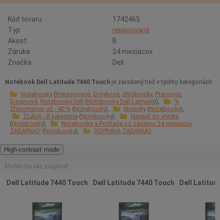
Kód tovaru
1742465
Typ
repasované
Akosť:
B
Záruka
24 mesiacov
Značka
Dell
Notebook Dell Latitude 7440 Touch
je zaradený tiež v týchto kategóriách:
Notebooky
Repasované
Dotykové
Ultrabooky
Pracovné
Dizajnové
Notebooky Dell
Notebooky Dell Latitude
%
Zľavománia! až - 40 %
Notebooky
Novinky
Notebooky
ZĽAVA - B kategórie
Notebooky
Naspäť do vrecka
Notebooky
Notebooky a Počítače so zárukou 24 mesiacov
ZADARMO!
Notebooky
DOPRAVA ZADARMO
High-contrast mode
Mohlo by vás zaujímať
Dell Latitude 7440 Touch
Dell Latitude 7440 Touch
Dell Latitud