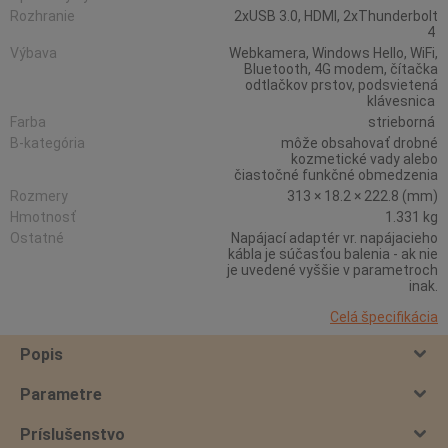
Rozhranie
2xUSB 3.0, HDMI, 2xThunderbolt
4
Výbava
Webkamera, Windows Hello, WiFi,
Bluetooth, 4G modem, čítačka
odtlačkov prstov, podsvietená
klávesnica
Farba
strieborná
B-kategória
môže obsahovať drobné
kozmetické vady alebo
čiastočné funkčné obmedzenia
Rozmery
313 × 18.2 × 222.8 (mm)
Hmotnosť
1.331 kg
Ostatné
Napájací adaptér vr. napájacieho
kábla je súčasťou balenia - ak nie
je uvedené vyššie v parametroch
inak.
Celá špecifikácia
Popis
Parametre
Príslušenstvo