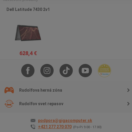
Dell Latitude 7430 2v1
628,4 €
Rudolfova herná zóna
Rudolfov svet repasov
podpora@gigacomputer.sk
+421 277 270 070
(Po-Pi 9.00 - 17.00)