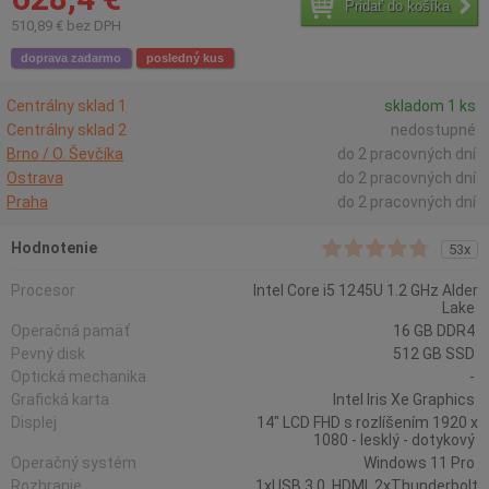
Pridať do košíka
510,89 € bez DPH
doprava zadarmo
posledný kus
Centrálny sklad 1
skladom 1 ks
Centrálny sklad 2
nedostupné
Brno / O. Ševčíka
do 2 pracovných dní
Ostrava
do 2 pracovných dní
Praha
do 2 pracovných dní
Hodnotenie
53x
Procesor
Intel Core i5 1245U 1.2 GHz Alder
Lake
Operačná pamäť
16 GB DDR4
Pevný disk
512 GB SSD
Optická mechanika
-
Grafická karta
Intel Iris Xe Graphics
Displej
14" LCD FHD s rozlíšením 1920 x
1080 - lesklý - dotykový
Operačný systém
Windows 11 Pro
Rozhranie
1xUSB 3.0, HDMI, 2xThunderbolt