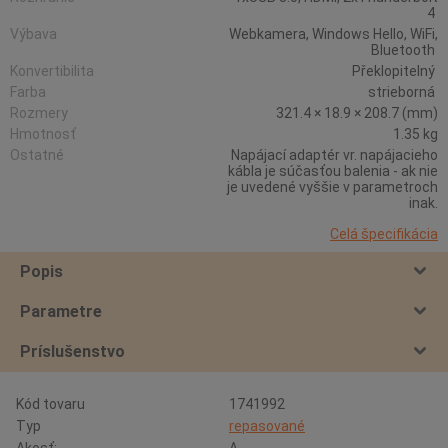
4
Výbava
Webkamera, Windows Hello, WiFi,
Bluetooth
Konvertibilita
Překlopitelný
Farba
strieborná
Rozmery
321.4 × 18.9 × 208.7 (mm)
Hmotnosť
1.35 kg
Ostatné
Napájací adaptér vr. napájacieho
kábla je súčasťou balenia - ak nie
je uvedené vyššie v parametroch
inak.
Celá špecifikácia
Popis
Parametre
Príslušenstvo
Kód tovaru
1741992
Typ
repasované