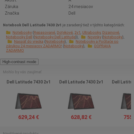
Akosť:
A
Záruka
24 mesiacov
Značka
Dell
Notebook Dell Latitude 7430 2v1
je zaradený tiež v týchto kategóriách:
Notebooky
Repasované
Dotykové
2v1
Ultrabooky
Dizajnové
Notebooky Dell
Notebooky Dell Latitude
Novinky
Notebooky
Naspäť do vrecka
Notebooky
Notebooky a Počítače so
zárukou 24 mesiacov ZADARMO!
Notebooky
DOPRAVA
ZADARMO
High-contrast mode
Mohlo by vás zaujímať
Dell Latitude 7430 2v1
Dell Latitude 7430 2v1
Dell Latitu
629,24 €
628,82 €
755,
Navštívené produkty