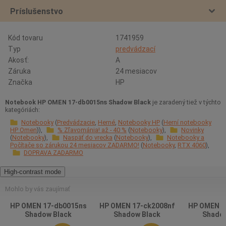
Príslušenstvo
Kód tovaru
1741959
Typ
predvádzací
Akosť:
A
Záruka
24 mesiacov
Značka
HP
Notebook HP OMEN 17-db0015ns Shadow Black
je zaradený tiež v týchto
kategóriách:
Notebooky
Predvádzacie
Herné
Notebooky HP
Herní notebooky
HP Omen
% Zľavománia! až - 40 %
Notebooky
Novinky
Notebooky
Naspäť do vrecka
Notebooky
Notebooky a
Počítače so zárukou 24 mesiacov ZADARMO!
Notebooky
RTX 4060
DOPRAVA ZADARMO
High-contrast mode
Mohlo by vás zaujímať
HP OMEN 17-db0015ns
HP OMEN 17-ck2008nf
HP OMEN 1
Shadow Black
Shadow Black
Shadow