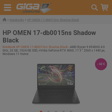
»
»
Notebooky
HP OMEN 17-db0015ns Shadow Black
HP OMEN 17-db0015ns Shadow
Black
Notebook HP OMEN 17-db0015ns Shadow Black
- AMD Ryzen 9 8945HS 4.0
GHz, 32 GB, 1024 GB SSD, nVidia GeForce RTX 4060, 17.3 " 2560 x 1440 px,
Windows 11 Home
- 42 €