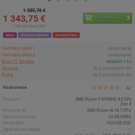
1 385,76 €
1 343,75 €
Pridať do košíka
1 092,48 € bez DPH
akcie
doprava zadarmo
posledný kus
Centrálny sklad 1
nedostupné
Centrálny sklad 2
nedostupné
Brno / O. Ševčíka
skladom 1 ks
Ostrava
do 2 pracovných dní
Praha
do 2 pracovných dní
Hodnotenie
4x
Procesor
AMD Ryzen 9 8945HS 4.0 GHz
Zen 4
Procesor AI
AMD Ryzen AI 16 TOPs
Operačná pamäť
32 GB DDR5
Pevný disk
1024 GB SSD
Optická mechanika
-