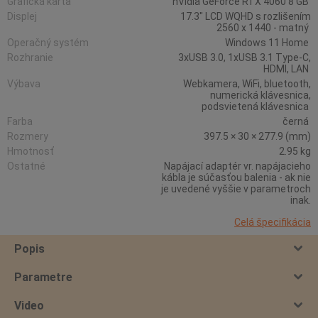
Grafická karta
nVidia GeForce RTX 4060 8 GB
Displej
17.3" LCD WQHD s rozlišením
2560 x 1440 - matný
Operačný systém
Windows 11 Home
Rozhranie
3xUSB 3.0, 1xUSB 3.1 Type-C,
HDMI, LAN
Výbava
Webkamera, WiFi, bluetooth,
numerická klávesnica,
podsvietená klávesnica
Farba
černá
Rozmery
397.5 × 30 × 277.9 (mm)
Hmotnosť
2.95 kg
Ostatné
Napájací adaptér vr. napájacieho
kábla je súčasťou balenia - ak nie
je uvedené vyššie v parametroch
inak.
Celá špecifikácia
Popis
Parametre
Video