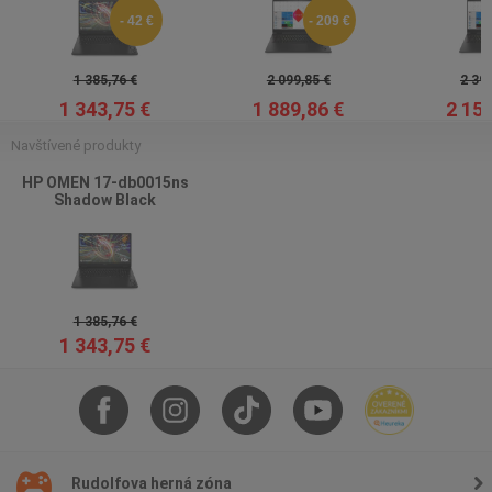
- 42 €
- 209 €
1 385,76 €
2 099,85 €
2 393
1 343,75 €
1 889,86 €
2 154
Navštívené produkty
HP OMEN 17-db0015ns
Shadow Black
1 385,76 €
1 343,75 €
Rudolfova herná zóna