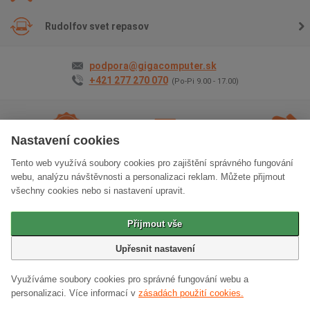
Rudolfov svet repasov
podpora@gigacomputer.sk
+421 277 270 070
(Po-Pi 9.00 - 17.00)
Nastavení cookies
Tento web využívá soubory cookies pro zajištění správného fungování
2 roky záruky
na
Doprava
zadarmo
Osobný
webu, analýzu návštěvnosti a personalizaci reklam. Můžete přijmout
všetko
odber
zadarm
všechny cookies nebo si nastavení upravit.
Klasická verzia stránok
Přijmout vše
© 2006 - 2026 GIGACOMPUTER a.s.
Upřesnit nastavení
Využíváme soubory cookies pro správné fungování webu a
personalizaci.
Více informací v
zásadách použití cookies.