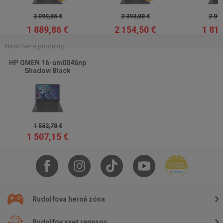
2 099,85 €
2 393,88 €
2 015
1 889,86 €
2 154,50 €
1 814
Navštívené produkty
HP OMEN 16-am0046np
Shadow Black
1 553,78 €
1 507,15 €
Rudolfova herná zóna
Rudolfov svet repasov