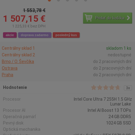
1 553,78 €
1 507,15 €
Pridať do košíka
1 225,33 € bez DPH
akcie
doprava zadarmo
posledný kus
Centrálny sklad 1
skladom 1 ks
Centrálny sklad 2
nedostupné
Brno / O. Ševčíka
do 2 pracovných dní
Ostrava
do 2 pracovných dní
Praha
do 2 pracovných dní
Hodnotenie
3x
Procesor
Intel Core Ultra 7 255H 1.5 GHz
Lunar Lake
Procesor AI
Intel AI Boost 13 TOPs
Operačná pamäť
24 GB DDR5
Pevný disk
1024 GB SSD
Optická mechanika
-