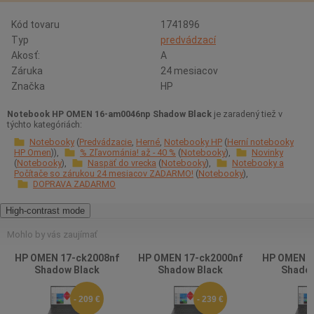
Kód tovaru
1741896
Typ
predvádzací
Akosť:
A
Záruka
24 mesiacov
Značka
HP
Notebook HP OMEN 16-am0046np Shadow Black
je zaradený tiež v
týchto kategóriách:
Notebooky
Predvádzacie
Herné
Notebooky HP
Herní notebooky
HP Omen
% Zľavománia! až - 40 %
Notebooky
Novinky
Notebooky
Naspäť do vrecka
Notebooky
Notebooky a
Počítače so zárukou 24 mesiacov ZADARMO!
Notebooky
DOPRAVA ZADARMO
High-contrast mode
Mohlo by vás zaujímať
HP OMEN 17-ck2008nf
HP OMEN 17-ck2000nf
HP OMEN 1
Shadow Black
Shadow Black
Shadow
- 209 €
- 239 €