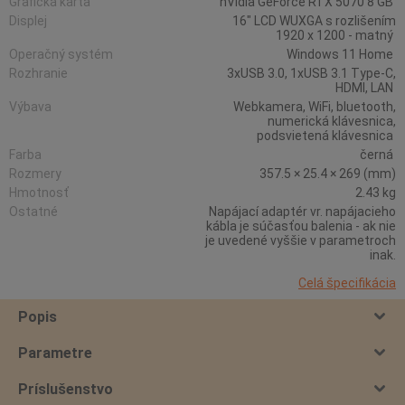
Grafická karta
nVidia GeForce RTX 5070 8 GB
Displej
16" LCD WUXGA s rozlišením
1920 x 1200 - matný
Operačný systém
Windows 11 Home
Rozhranie
3xUSB 3.0, 1xUSB 3.1 Type-C,
HDMI, LAN
Výbava
Webkamera, WiFi, bluetooth,
numerická klávesnica,
podsvietená klávesnica
Farba
černá
Rozmery
357.5 × 25.4 × 269 (mm)
Hmotnosť
2.43 kg
Ostatné
Napájací adaptér vr. napájacieho
kábla je súčasťou balenia - ak nie
je uvedené vyššie v parametroch
inak.
Celá špecifikácia
Popis
Parametre
Príslušenstvo