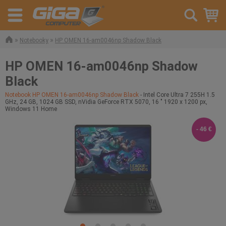
»
»
Notebooky
HP OMEN 16-am0046np Shadow Black
HP OMEN 16-am0046np Shadow
Black
Notebook HP OMEN 16-am0046np Shadow Black
- Intel Core Ultra 7 255H 1.5
GHz, 24 GB, 1024 GB SSD, nVidia GeForce RTX 5070, 16 " 1920 x 1200 px,
Windows 11 Home
- 46 €