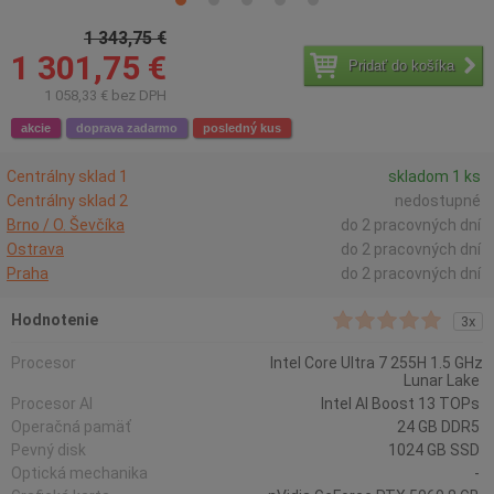
1 343,75 €
1 301,75 €
Pridať do košíka
1 058,33 € bez DPH
akcie
doprava zadarmo
posledný kus
Centrálny sklad 1
skladom 1 ks
Centrálny sklad 2
nedostupné
Brno / O. Ševčíka
do 2 pracovných dní
Ostrava
do 2 pracovných dní
Praha
do 2 pracovných dní
Hodnotenie
3x
Procesor
Intel Core Ultra 7 255H 1.5 GHz
Lunar Lake
Procesor AI
Intel AI Boost 13 TOPs
Operačná pamäť
24 GB DDR5
Pevný disk
1024 GB SSD
Optická mechanika
-