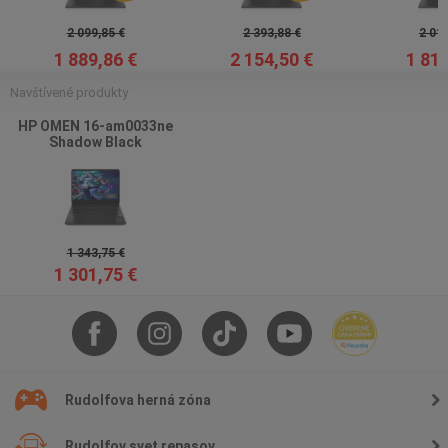
2 099,85 €
2 393,88 €
2 015
1 889,86 €
2 154,50 €
1 814
Navštívené produkty
HP OMEN 16-am0033ne
Shadow Black
1 343,75 €
1 301,75 €
Rudolfova herná zóna
Rudolfov svet repasov