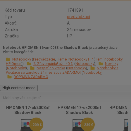
Kód tovaru
1741891
Typ
predvádzací
Akosť:
A
Záruka
24 mesiacov
Značka
HP
Notebook HP OMEN 16-am0033ne Shadow Black
je zaradený tiež v
týchto kategóriách:
Notebooky
Predvádzacie
Herné
Notebooky HP
Herní notebooky
HP Omen
% Zľavománia! až - 40 %
Notebooky
Novinky
Notebooky
Naspäť do vrecka
Notebooky
Notebooky a
Počítače so zárukou 24 mesiacov ZADARMO!
Notebooky
DOPRAVA ZADARMO
High-contrast mode
Mohlo by vás zaujímať
HP OMEN 17-ck2008nf
HP OMEN 17-ck2000nf
HP OMEN 1
Shadow Black
Shadow Black
Shadow
- 209 €
- 239 €