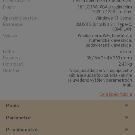
Grafická karta
nVidia GeForce RTX 5060 8 GB
Displej
16" LCD WUXGA s rozlišením
1920 x 1200 - matný
Operačný systém
Windows 11 Home
Rozhranie
3xUSB 3.0, 1xUSB 3.1 Type-C,
HDMI, LAN
Výbava
Webkamera, WiFi, bluetooth,
numerická klávesnica,
podsvietená klávesnica
Farba
černá
Rozmery
357.5 × 25.4 × 269 (mm)
Hmotnosť
2.43 kg
Ostatné
Napájací adaptér vr. napájacieho
kábla je súčasťou balenia - ak nie
je uvedené vyššie v parametroch
inak.
Celá špecifikácia
Popis
Parametre
Príslušenstvo