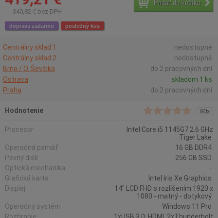
Pridať do košíka
340,82 € bez DPH
doprava zadarmo
posledný kus
Centrálny sklad 1
nedostupné
Centrálny sklad 2
nedostupné
Brno / O. Ševčíka
do 2 pracovných dní
Ostrava
skladom 1 ks
Praha
do 2 pracovných dní
Hodnotenie
80x
Procesor
Intel Core i5 1145G7 2.6 GHz
Tiger Lake
Operačná pamäť
16 GB DDR4
Pevný disk
256 GB SSD
Optická mechanika
-
Grafická karta
Intel Iris Xe Graphics
Displej
14" LCD FHD s rozlíšením 1920 x
1080 - matný - dotykový
Operačný systém
Windows 11 Pro
Rozhranie
1xUSB 3.0, HDMI, 2xThunderbolt