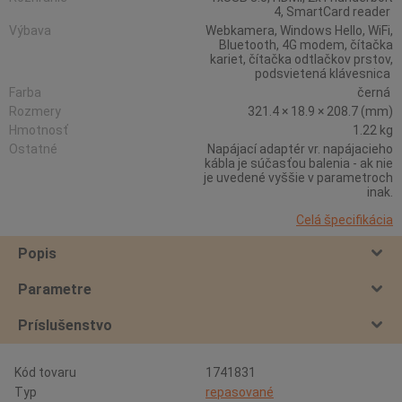
4, SmartCard reader
Výbava
Webkamera, Windows Hello, WiFi,
Bluetooth, 4G modem, čítačka
kariet, čítačka odtlačkov prstov,
podsvietená klávesnica
Farba
černá
Rozmery
321.4 × 18.9 × 208.7 (mm)
Hmotnosť
1.22 kg
Ostatné
Napájací adaptér vr. napájacieho
kábla je súčasťou balenia - ak nie
je uvedené vyššie v parametroch
inak.
Celá špecifikácia
Popis
Parametre
Príslušenstvo
Kód tovaru
1741831
Typ
repasované