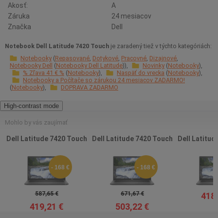
Akosť:
A
Záruka
24 mesiacov
Značka
Dell
Notebook Dell Latitude 7420 Touch
je zaradený tiež v týchto kategóriách:
Notebooky
Repasované
Dotykové
Pracovné
Dizajnové
Notebooky Dell
Notebooky Dell Latitude
Novinky
Notebooky
% Zľava 41 € %
Notebooky
Naspäť do vrecka
Notebooky
Notebooky a Počítače so zárukou 24 mesiacov ZADARMO!
Notebooky
DOPRAVA ZADARMO
High-contrast mode
Mohlo by vás zaujímať
Dell Latitude 7420 Touch
Dell Latitude 7420 Touch
Dell Latitud
- 168 €
- 168 €
587,65 €
671,67 €
418,
419,21 €
503,22 €