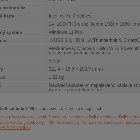
-
á mechanika
Intel Iris Xe Graphics
á karta
14" LCD FHD s rozlíšením 1920 x 1080 - m
j
Windows 11 Pro
ný systém
1xUSB 3.0, HDMI, 2xThunderbolt 4, SmartC
nie
Webkamera, Windows Hello, WiFi, Bluetooth, 
a
prstov, podsvietená klávesnica
černá
321.4 × 18.9 × 208.7 (mm)
ry
1.22 kg
osť
Napájací adaptér vr. napájacieho kábla je sú
é
vyššie v parametroch inak.
ell Latitude 7420
je zaradený tiež v týchto kategóriách:
ooky
Repasované
Lacné
Pracovné
Notebooky Dell
Notebooky Dell Latitud
ť do vrecka
Notebooky
Notebooky a Počítače so zárukou 24 mesia
RAVA ZADARMO