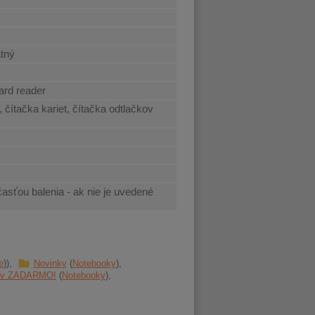
atný
ard reader
čítačka kariet, čítačka odtlačkov
časťou balenia - ak nie je uvedené
e
Novinky
Notebooky
cov ZADARMO!
Notebooky