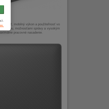
ci.
ľahlivosť, mobilný výkon a použiteľnosť vo
es.
ositeľnosťou, možnosťami správy a vysokým
maximálne pracovné nasadenie.