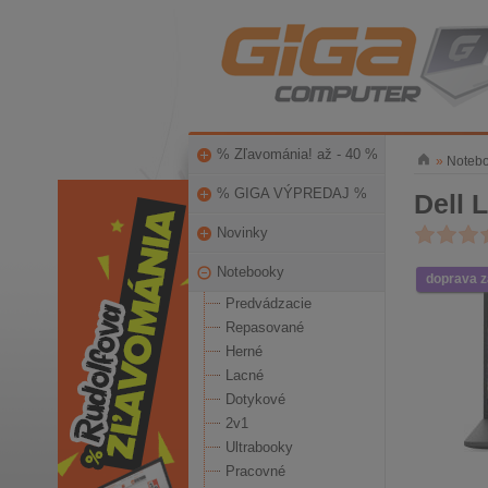
% Zľavománia! až - 40 %
»
Noteb
% GIGA VÝPREDAJ %
Dell 
Novinky
Notebooky
doprava 
Predvádzacie
Repasované
Herné
Lacné
Dotykové
2v1
Ultrabooky
Pracovné