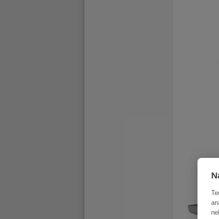
N
Te
an
ne