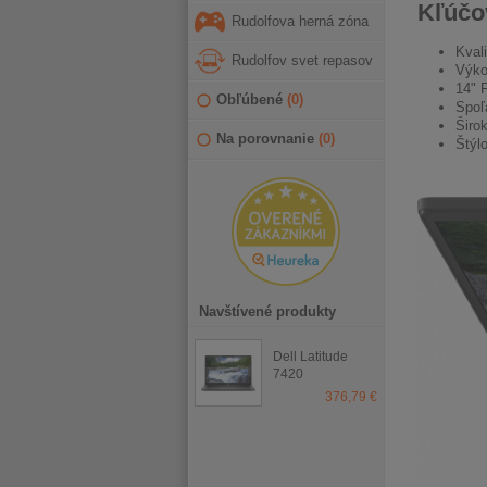
Kľúčov
Rudolfova herná zóna
Kval
Rudolfov svet repasov
Výko
14" 
Obľúbené
(
0
)
Spoľ
Širok
Na porovnanie
(
0
)
Štýl
Navštívené produkty
Dell Latitude
7420
376,79 €