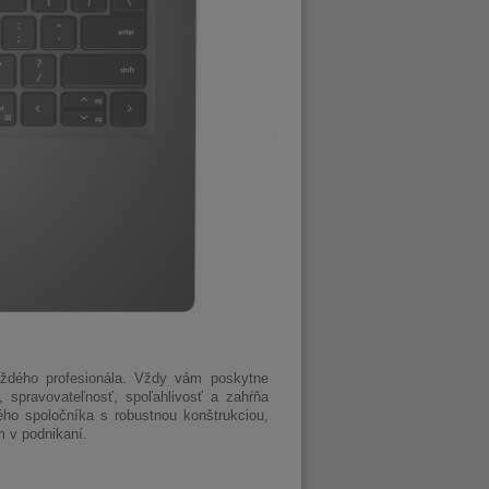
aždého profesionála. Vždy vám poskytne
 spravovateľnosť, spoľahlivosť a zahŕňa
ého spoločníka s robustnou konštrukciou,
m v podnikaní.