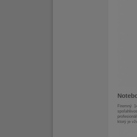
Notebo
Firemný 1
spoľahlivo
profesioná
ktorý je v