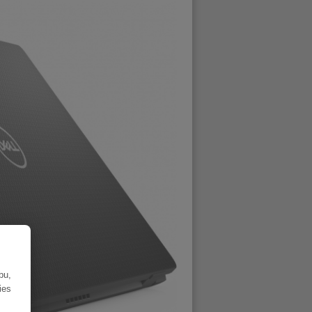
bu,
ies