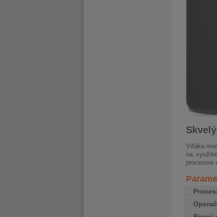
Skvelý
Vďaka mod
na využiti
procesore 
Paramet
Proces
Opera
Pevný 