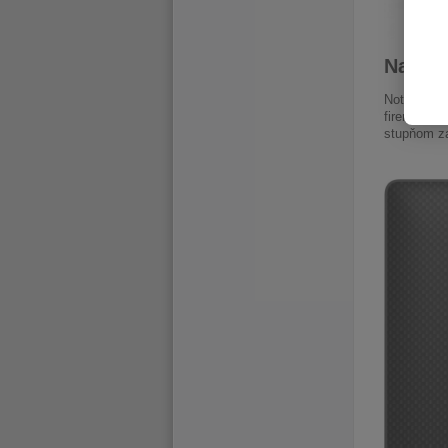
Navrhn
Notebooky 
firemnom p
stupňom za