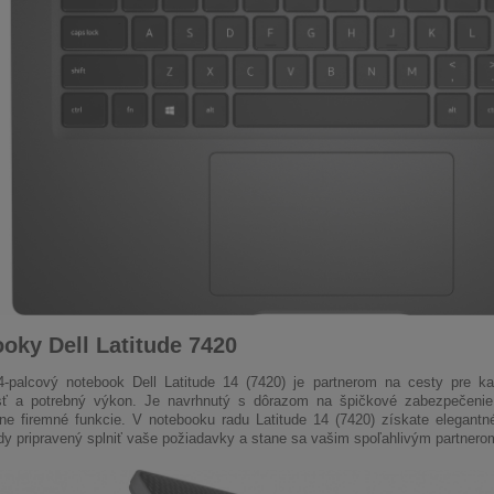
oky Dell Latitude 7420
4-palcový notebook Dell Latitude 14 (7420) je partnerom na cesty pre k
sť a potrebný výkon. Je navrhnutý s dôrazom na špičkové zabezpečenie,
lne firemné funkcie. V notebooku radu Latitude 14 (7420) získate elegantn
ždy pripravený splniť vaše požiadavky a stane sa vašim spoľahlivým partnero