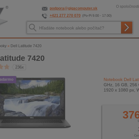
O spoločnosti
podpora@gigacomputer.sk
+421 277 270 070
(Po-Pi 9.00 - 17.00)
ooky
»
Dell Latitude 7420
Latitude 7420
236x
Notebook Dell Lat
zadarmo
GHz, 16 GB, 256 G
1920 x 1080 px, 
376
Ce