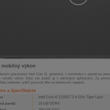
 mobilný výkon
erným procesorom
Intel
Core 11. generácie,
v kombinácii s operačnou pam
e vysoký výkon, ktorý vás podrží aj v náročných aplikáciách. Za pomoci 
ďalej notebook vydrží pracovať dlho na batériovom napájaní.
re a špecifikácie
Intel Core i5 1135G7 2.4 GHz Tiger Lake
or
16 GB DDR4
čná pamäť
256 GB SSD
disk