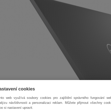
astavení cookies
nto web využívá soubory cookies pro zajištění správného fungování we
alýzu návštěvnosti a personalizaci reklam. Můžete přijmout všechny cook
bo si nastavení upravit.