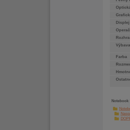
Optick
Grafick
Disple
Operač
Rozhra
Výbav
Farba
Rozme
Hmotn
Ostatn
Notebook D
Noteb
Naspä
DOP