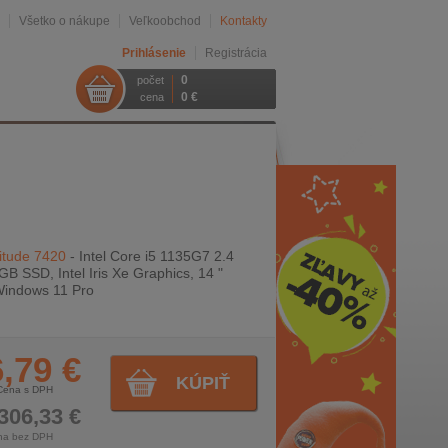
Všetko o nákupe
Veľkoobchod
Kontakty
Prihlásenie
Registrácia
0
počet
0 €
cena
itude 7420
- Intel Core i5 1135G7 2.4
B SSD, Intel Iris Xe Graphics, 14 "
Windows 11 Pro
,79 €
KÚPIŤ
Cena s DPH
306,33 €
na bez DPH