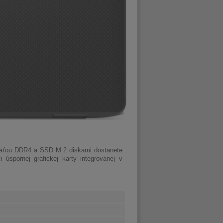
äťou
DDR4
a
SSD M.2
diskami dostanete
úspornej grafickej karty integrovanej v