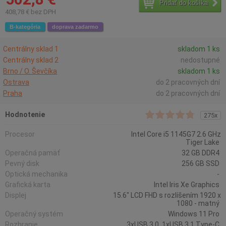
Pridať do košíka
408,78 € bez DPH
B-kategória
doprava zadarmo
Centrálny sklad 1
skladom 1 ks
Centrálny sklad 2
nedostupné
Brno / O. Ševčíka
skladom 1 ks
Ostrava
do 2 pracovných dní
Praha
do 2 pracovných dní
Hodnotenie
275x
Procesor
Intel Core i5 1145G7 2.6 GHz
Tiger Lake
Operačná pamäť
32 GB DDR4
Pevný disk
256 GB SSD
Optická mechanika
-
Grafická karta
Intel Iris Xe Graphics
Displej
15.6" LCD FHD s rozlíšením 1920 x
1080 - matný
Operačný systém
Windows 11 Pro
Rozhranie
3xUSB 3.0, 1xUSB 3.1 Type-C,