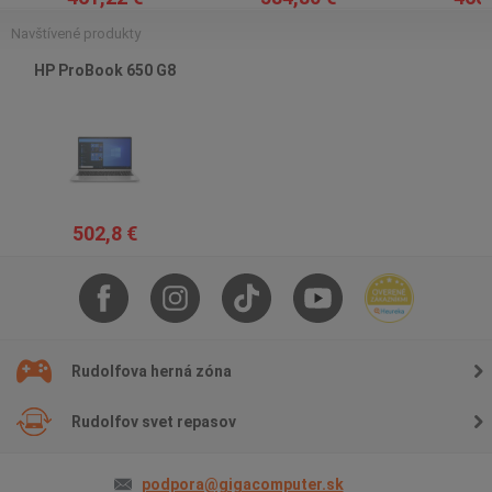
Navštívené produkty
HP ProBook 650 G8
502,8 €
Rudolfova herná zóna
Rudolfov svet repasov
podpora@gigacomputer.sk