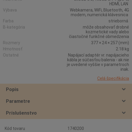
HDMI, LAN
Výbava
Webkamera, WiFi, Bluetooth, 4G
modem, numerická klávesnica
Farba
strieborná
B-kategória
môže obsahovať drobné
kozmetické vady alebo
čiastočné funkčné obmedzenia
Rozmery
377 × 24 × 257 (mm)
Hmotnosť
2.18 kg
Ostatné
Napájací adaptér vr. napájacieho
kábla je súčasťou balenia - ak nie
je uvedené vyššie v parametroch
inak.
Celá špecifikácia
Popis
Parametre
Príslušenstvo
Kód tovaru
1740200