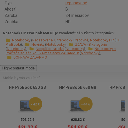
Typ
repasované
Akosť:
B
Záruka
24 mesiacov
Značka
HP
Notebook HP ProBook 650 G8
je zaradený tiež v týchto kategóriách:
Notebooky
Repasované
Ultrabooky
Pracovné
Notebooky HP
HP
ProBook
Novinky
Notebooky
ZĽAVA - B kategórie
Notebooky
Naspäť do vrecka
Notebooky
Notebooky a
Počítače so zárukou 24 mesiacov ZADARMO!
Notebooky
DOPRAVA ZADARMO
High-contrast mode
Mohlo by vás zaujímať
HP ProBook 650 G8
HP ProBook 650 G8
HP ProBo
- 42 €
- 44 €
503,22 €
628,82 €
502,
461,22 €
584,80 €
460,