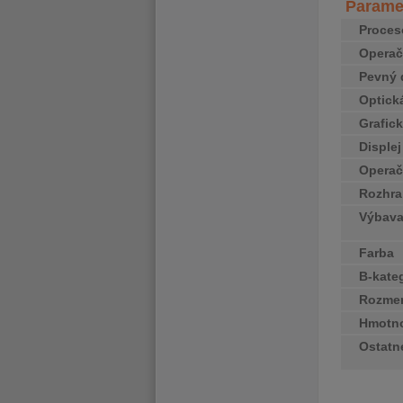
Paramet
Proces
Opera
Pevný 
Optick
Grafick
Disple
Operač
Rozhra
Výbav
Farba
B-kate
Rozme
Hmotn
Ostatn