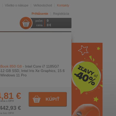
Všetko o nákupe
Veľkoobchod
Kontakty
Prihlásenie
Registrácia
0
počet
0 €
cena
eBook 850 G8
- Intel Core i7 1185G7
12 GB SSD, Intel Iris Xe Graphics, 15.6
, Windows 11 Pro
,81 €
KÚPIŤ
Cena s DPH
442,93 €
na bez DPH