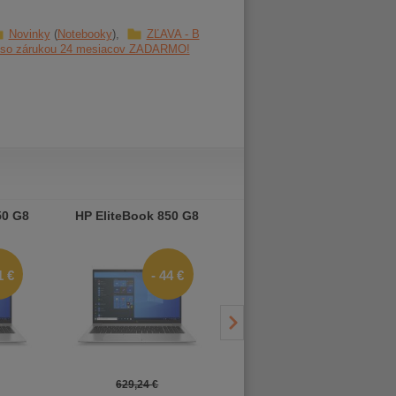
Novinky
Notebooky
ZĽAVA - B
e so zárukou 24 mesiacov ZADARMO!
50 G8
HP EliteBook 850 G8
HP EliteBook 850 G8
1 €
- 44 €
- 31 €
629,24 €
629,24 €