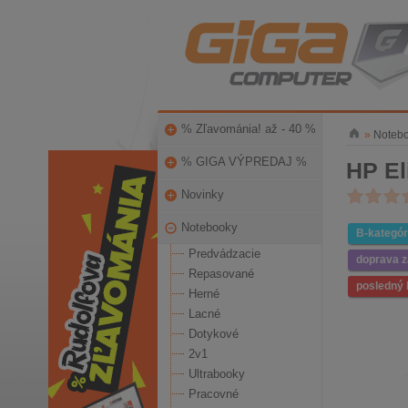
% Zľavománia! až - 40 %
»
Noteb
% GIGA VÝPREDAJ %
HP El
Novinky
Notebooky
B-kategór
Predvádzacie
doprava 
Repasované
posledný 
Herné
Lacné
Dotykové
2v1
Ultrabooky
Pracovné