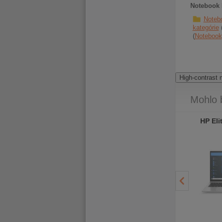
Notebook 
Noteb
kategórie
Notebook
High-contrast
Mohlo 
HP EliteBook 850 G7
HP EliteBook 850 G7
HP Eli