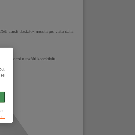
2GB zaistí dostatok miesta pre vaše dáta.
ery.
i PIN.
monitormi a rozšíri konektivitu.
bu,
ies
ci.
es.