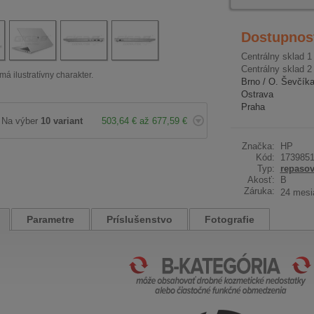
Dostupnos
Centrálny sklad 1
Centrálny sklad 2
má ilustratívny charakter.
Brno / O. Ševčík
Ostrava
Praha
Na výber
10 variant
503,64 € až 677,59 €
Značka:
HP
Kód:
173985
Typ:
repaso
Akosť:
B
Záruka:
24 mesi
Parametre
Príslušenstvo
Fotografie