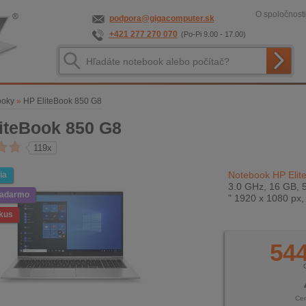
O spoločnosti
podpora@gigacomputer.sk
+421 277 270 070
(Po-Pi 9.00 - 17.00)
ooky
»
HP EliteBook 850 G8
iteBook 850 G8
119x
Notebook HP Elit
ia
3.0 GHz, 16 GB, 5
zadarmo
" 1920 x 1080 px
kus
544
Ce