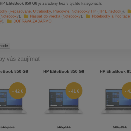
HP EliteBook 850 G8
je zaradený tiež v týchto kategóriách:
ooky
Repasované
Ultrabooky
Pracovné
Notebooky HP
HP EliteBook
Notebooky
Naspäť do vrecka
Notebooky
Notebooky a Počítač
y
DOPRAVA ZADARMO
 mode
by vás zaujímať
teBook 850 G8
HP EliteBook 850 G8
HP EliteBook 8
- 42 €
- 41 €
- 4
545,65 €
545,23 €
586,39 €