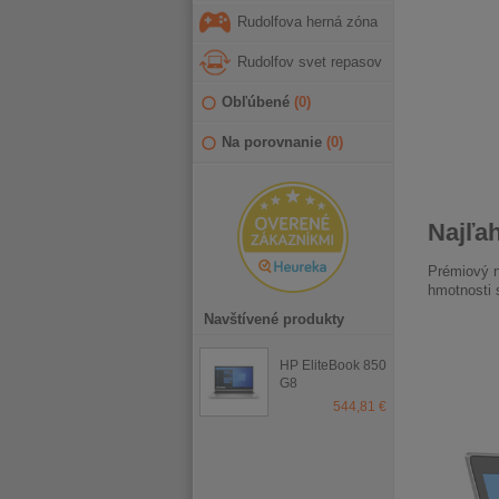
Rudolfova herná zóna
Rudolfov svet repasov
Obľúbené
(
0
)
Na porovnanie
(
0
)
Najľa
Prémiový n
hmotnosti 
Navštívené produkty
HP EliteBook 850
G8
544,81 €