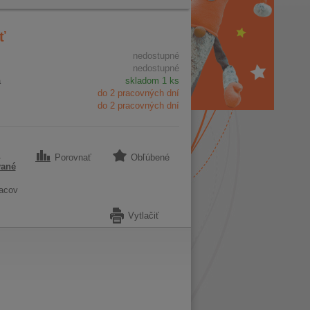
ť
nedostupné
nedostupné
a
skladom 1 ks
do 2 pracovných dní
do 2 pracovných dní
1
Porovnať
Obľúbené
vané
acov
Vytlačiť