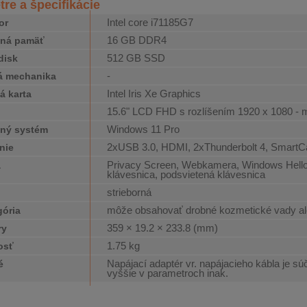
re a špecifikácie
Intel core i71185G7
or
16 GB DDR4
čná pamäť
512 GB SSD
disk
-
á mechanika
Intel Iris Xe Graphics
á karta
15.6" LCD FHD s rozlíšením 1920 x 1080 -
j
Windows 11 Pro
ný systém
2xUSB 3.0, HDMI, 2xThunderbolt 4, SmartC
nie
Privacy Screen, Webkamera, Windows Hello,
a
klávesnica, podsvietená klávesnica
strieborná
môže obsahovať drobné kozmetické vady al
gória
359 × 19.2 × 233.8 (mm)
ry
1.75 kg
osť
Napájací adaptér vr. napájacieho kábla je sú
é
vyššie v parametroch inak.