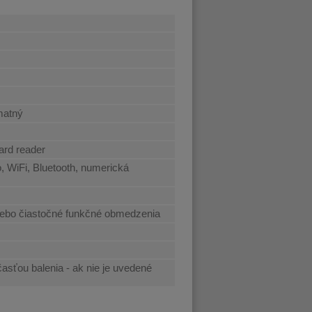
 matný
ard reader
 WiFi, Bluetooth, numerická
ebo čiastočné funkčné obmedzenia
časťou balenia - ak nie je uvedené