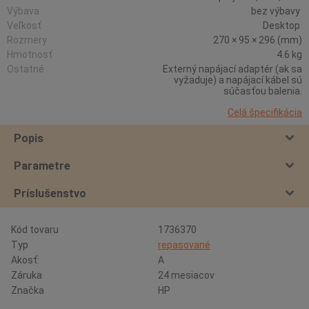
Výbava
bez výbavy
Veľkosť
Desktop
Rozmery
270 × 95 × 296 (mm)
Hmotnosť
4.6 kg
Ostatné
Externý napájací adaptér (ak sa
vyžaduje) a napájací kábel sú
súčasťou balenia.
Celá špecifikácia
Popis
Parametre
Príslušenstvo
Kód tovaru
1736370
Typ
repasované
Akosť:
A
Záruka
24 mesiacov
Značka
HP