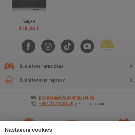
335,2 €
318,44 €
Rudolfova herná zóna
Rudolfov svet repasov
podpora@gigacomputer.sk
+421 277 270 070
(Po-Pi 9.00 - 17.00)
Nastavení cookies