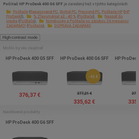
Počítač HP ProDesk 400 G6 SFF
je zaradený tiež v týchto kategóriách:
Počítače
Repasované PC
Stolné PC
Pracovné PC
Počítače HP
HP
ProDesk
% Zľavománia! až - 40 %
Počítače
Naspäť do
vrecka
Počítače
Notebooky a Počítače so zárukou 24 mesiacov
ZADARMO!
Počítače
DOPRAVA ZADARMO
High-contrast mode
Mohlo by vás zaujímať
HP ProDesk 400 G5 SFF
HP ProDesk 400 G6 SFF
HP ProDesk
- 41 €
377,21 €
376,
376,37 €
335,62 €
335,
Navštívené produkty
HP ProDesk 400 G6 SFF