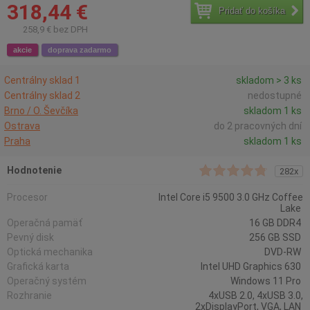
318,44 €
Pridať do košíka
258,9 € bez DPH
akcie
doprava zadarmo
Centrálny sklad 1
skladom > 3 ks
Centrálny sklad 2
nedostupné
Brno / O. Ševčíka
skladom 1 ks
Ostrava
do 2 pracovných dní
Praha
skladom 1 ks
Hodnotenie
282x
Procesor
Intel Core i5 9500 3.0 GHz Coffee
Lake
Operačná pamäť
16 GB DDR4
Pevný disk
256 GB SSD
Optická mechanika
DVD-RW
Grafická karta
Intel UHD Graphics 630
Operačný systém
Windows 11 Pro
Rozhranie
4xUSB 2.0, 4xUSB 3.0,
2xDisplayPort, VGA, LAN