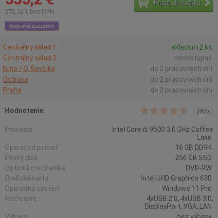
Pridať do košíka
272,52 € bez DPH
doprava zadarmo
Centrálny sklad 1
skladom 2 ks
Centrálny sklad 2
nedostupné
Brno / O. Ševčíka
do 2 pracovných dní
Ostrava
do 2 pracovných dní
Praha
do 2 pracovných dní
Hodnotenie
282x
Procesor
Intel Core i5 9500 3.0 GHz Coffee
Lake
Operačná pamäť
16 GB DDR4
Pevný disk
256 GB SSD
Optická mechanika
DVD-RW
Grafická karta
Intel UHD Graphics 630
Operačný systém
Windows 11 Pro
Rozhranie
4xUSB 2.0, 4xUSB 3.0,
DisplayPort, VGA, LAN
Výbava
bez výbavy