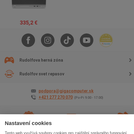
335,2 €
Rudolfova herná zóna
Rudolfov svet repasov
podpora@gigacomputer.sk
+421 277 270 070
(Po-Pi 9.00 - 17.00)
Nastavení cookies
Tento web využívá soubory cookies pro zajištění správného fungování