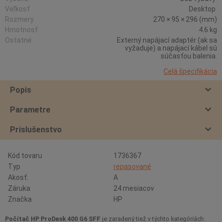
Veľkosť
Desktop
Rozmery
270 × 95 × 296 (mm)
Hmotnosť
4.6 kg
Ostatné
Externý napájací adaptér (ak sa
vyžaduje) a napájací kábel sú
súčasťou balenia.
Celá špecifikácia
Popis
Parametre
Príslušenstvo
Kód tovaru
1736367
Typ
repasované
Akosť:
A
Záruka
24 mesiacov
Značka
HP
Počítač HP ProDesk 400 G6 SFF
je zaradený tiež v týchto kategóriách: