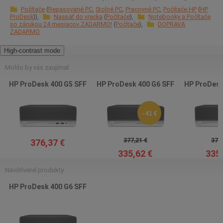
Počítače
Repasované PC
Stolné PC
Pracovné PC
Počítače HP
HP
ProDesk
Naspäť do vrecka
Počítače
Notebooky a Počítače
so zárukou 24 mesiacov ZADARMO!
Počítače
DOPRAVA
ZADARMO
High-contrast mode
Mohlo by vás zaujímať
HP ProDesk 400 G5 SFF
HP ProDesk 400 G6 SFF
HP ProDesk
- 41 €
377,21 €
376,
376,37 €
335,62 €
335,
Navštívené produkty
HP ProDesk 400 G6 SFF