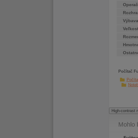
Operač
Rozhra
Výbav
Veľkos
Rozme
Hmotn
Ostatn
Počítač F
Počít
Note
High-contrast
Mohlo 
Fujitsu Esprimo P558 MT
Fujitsu Esprimo P558 MT
Fujits