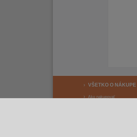
VŠETKO O NÁKUPE
Ako nakupovať
Vrátenie a reklamácia
Osobný odber
Doprava
Spôsoby platby
Reklamačný poriadok