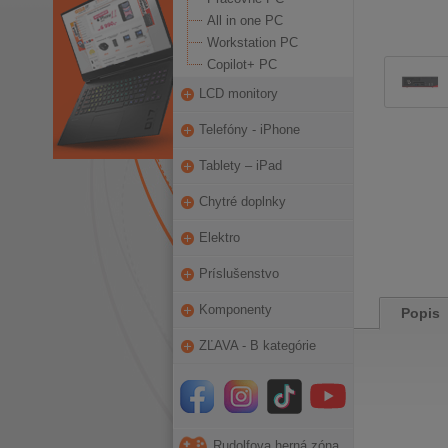
All in one PC
Workstation PC
Copilot+ PC
LCD monitory
Telefóny - iPhone
Tablety – iPad
Chytré doplnky
Elektro
Príslušenstvo
Komponenty
Popis
ZĽAVA - B kategórie
Rudolfova herná zóna