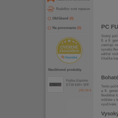
Rudolfov svet repasov
Obľúbené
(
0
)
PC FU
Na porovnanie
(
0
)
Stolný poč
8. a 9. ge
zaisťujú n
vysokú fle
udržať níz
čítačka ka
Navštívené produkty
Bohaté
Fujitsu Esprimo
D738 E85+ SFF
Tento počí
292,36 €
a 9. gene
flexibilná
môžete v k
využívate.
Vysoký