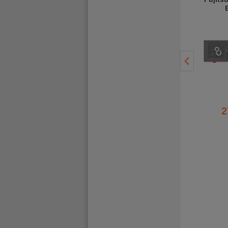
335,20 €
292,78 €
2