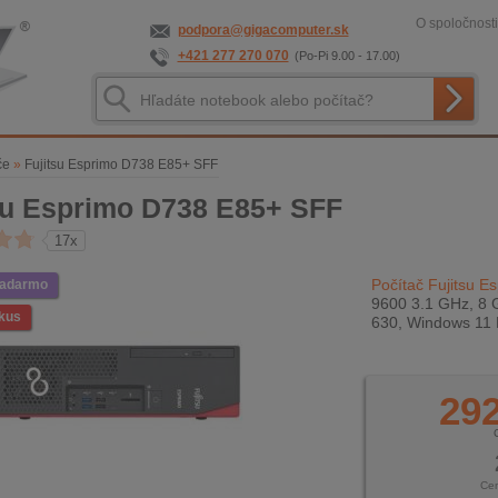
O spoločnosti
podpora@gigacomputer.sk
+421 277 270 070
(Po-Pi 9.00 - 17.00)
če
»
Fujitsu Esprimo D738 E85+ SFF
su Esprimo D738 E85+ SFF
17x
Počítač Fujitsu 
zadarmo
9600 3.1 GHz, 8 
kus
630, Windows 11 
292
Ce