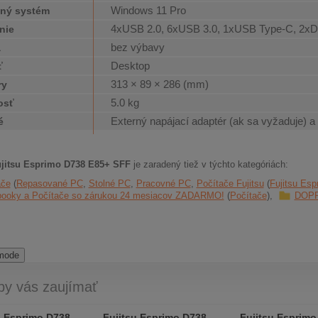
Windows 11 Pro
ný systém
4xUSB 2.0, 6xUSB 3.0, 1xUSB Type-C, 2xDi
nie
bez výbavy
a
Desktop
ť
313 × 89 × 286 (mm)
ry
5.0 kg
osť
Externý napájací adaptér (ak sa vyžaduje) a
é
ujitsu Esprimo D738 E85+ SFF
je zaradený tiež v týchto kategóriách:
ače
Repasované PC
Stolné PC
Pracovné PC
Počítače Fujitsu
Fujitsu Esp
booky a Počítače so zárukou 24 mesiacov ZADARMO!
Počítače
DOP
 mode
by vás zaujímať
u Esprimo D738
Fujitsu Esprimo D738
Fujitsu Esprimo