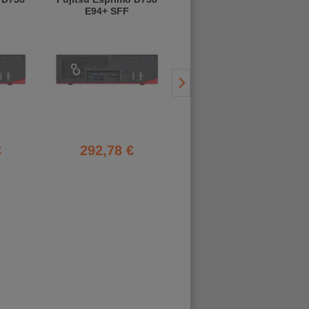
E94+ SFF
- 40 €
375,95 €
€
292,78 €
335,62 €