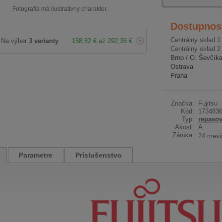
Fotografia má ilustratívny charakter.
Dostupnos
Centrálny sklad 1
Na výber
3 varianty
158,82 € až 292,36 €
Centrálny sklad 2
Brno / O. Ševčík
Ostrava
Praha
Značka:
Fujitsu
Kód:
173483
Typ:
repaso
Akosť:
A
Záruka:
24 mesi
Parametre
Príslušenstvo