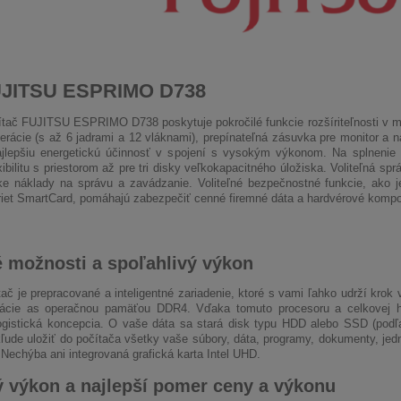
JITSU ESPRIMO D738
ítač FUJITSU ESPRIMO D738 poskytuje pokročilé funkcie rozšíriteľnosti v m
nerácie (s až 6 jadrami a 12 vláknami), prepínateľná zásuvka pre monitor a n
ajlepšiu energetickú účinnosť v spojení s vysokým výkonom. Na splneni
xibilitu s priestorom až pre tri disky veľkokapacitného úložiska. Voliteľná s
ke náklady na správu a zavádzanie. Voliteľné bezpečnostné funkcie, ako 
riet SmartCard, pomáhajú zabezpečiť cenné firemné dáta a hardvérové kompo
 možnosti a spoľahlivý výkon
tač je prepracované a inteligentné zariadenie, ktoré s vami ľahko udrží kro
rácie as operačnou pamäťou DDR4. Vďaka tomuto procesoru a celkovej har
 logistická koncepcia. O vaše dáta sa stará disk typu HDD alebo SSD (podľ
ľude uložiť do počítača všetky vaše súbory, dáta, programy, dokumenty, je
 Nechýba ani integrovaná grafická karta Intel UHD.
 výkon a najlepší pomer ceny a výkonu