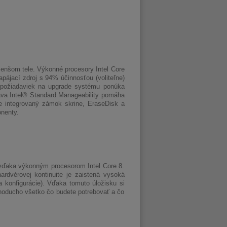
enšom tele. Výkonné procesory Intel Core
apájací zdroj s 94% účinnosťou (voliteľne)
e požiadaviek na upgrade systému ponúka
práva Intel® Standard Manageability pomáha
je integrovaný zámok skrine, EraseDisk a
nenty.
k vďaka výkonným procesorom Intel Core 8.
dvérovej kontinuite je zaistená vysoká
a konfigurácie). Vďaka tomuto úložisku si
dnoducho všetko čo budete potrebovať a čo