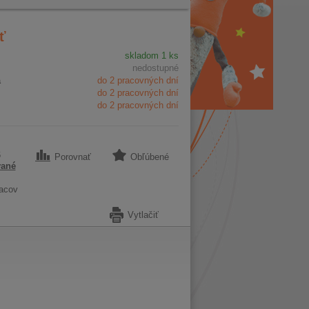
ť
skladom 1 ks
nedostupné
a
do 2 pracovných dní
do 2 pracovných dní
do 2 pracovných dní
6
Porovnať
Obľúbené
vané
acov
Vytlačiť