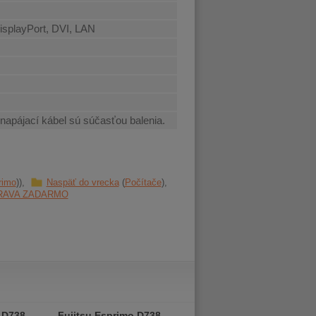
splayPort, DVI, LAN
 napájací kábel sú súčasťou balenia.
rimo
Naspäť do vrecka
Počítače
RAVA ZADARMO
 D738
Fujitsu Esprimo D738
Fujitsu Esprimo P558 MT