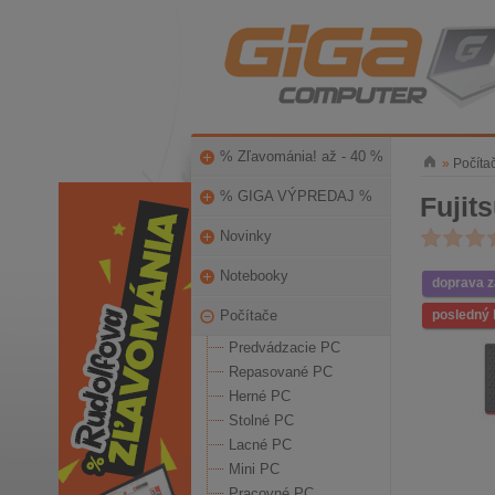
% Zľavománia! až - 40 %
»
Počíta
% GIGA VÝPREDAJ %
Fujit
Novinky
Notebooky
doprava 
Počítače
posledný 
Predvádzacie PC
Repasované PC
Herné PC
Stolné PC
Lacné PC
Mini PC
Pracovné PC