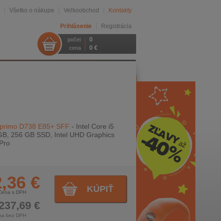
Všetko o nákupe
Veľkoobchod
Kontakty
Prihlásenie
Registrácia
0
počet
0 €
cena
Esprimo D738 E85+ SFF
- Intel Core i5
GB, 256 GB SSD, Intel UHD Graphics
Pro
,36 €
KÚPIŤ
Cena s DPH
237,69 €
na bez DPH