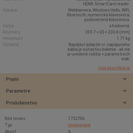
HDMI, SmartCard reader
Výbava
Webkamera, Windows Hello, WiFi,
Bluetooth, numerická klávesnica,
podsvietená klávesnica
Farba
strieborná
Rozmery
359.7 × 20 × 233.8 (mm)
Hmotnosť
1.71 kg
Ostatné
Napájací adaptér vr. napájacieho
kábla je súčasťou balenia - ak nie
je uvedené vyššie v parametroch
inak.
Celá špecifikácia
Popis
Parametre
Príslušenstvo
Kód tovaru
1732706
Typ
repasované
Akosť:
A