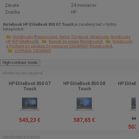
Záruka
24 mesiacov
Značka
HP
Notebook HP EliteBook 850 G7 Touch
je zaradený tiež v týchto
kategóriách:
Notebooky
Repasované
Herné
Dotykové
Ultrabooky
Notebooky
HP
HP EliteBook
Naspäť do vrecka
Notebooky
Notebooky
a Počítače so zárukou 24 mesiacov ZADARMO!
Notebooky
DOPRAVA ZADARMO
High-contrast mode
Mohlo by vás zaujímať
HP EliteBook 850 G7
HP EliteBook 850 G8
HP EliteB
Touch
Touch
545,
545,23 €
587,65 €
503,
Navštívené produkty