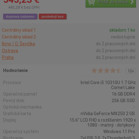
Pridať do košíka
443,28 € bez DPH
doprava zadarmo
posledný kus
Centrálny sklad 1
skladom 1 ks
Centrálny sklad 2
nedostupné
Brno / O. Ševčíka
do 2 pracovných dní
Ostrava
do 2 pracovných dní
Praha
do 2 pracovných dní
Hodnotenie
12x
Procesor
Intel Core i5 10310U 1.7 GHz
Comet Lake
Operačná pamäť
16 GB DDR4
Pevný disk
256 GB SSD
Optická mechanika
-
Grafická karta
nVidia GeForce MX250 2 GB
Displej
15.6" LCD FHD s rozlíšením 1920 x
1080 - matný - dotykový
Operačný systém
Windows 11 Pro
Rozhranie
2xUSB 3.0, 2xThunderbolt 3,