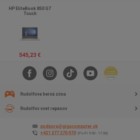
HP EliteBook 850 G7
Touch
545,23 €
Rudolfova herná zóna
Rudolfov svet repasov
podpora@gigacomputer.sk
+421 277 270 070
(Po-Pi 9.00 - 17.00)