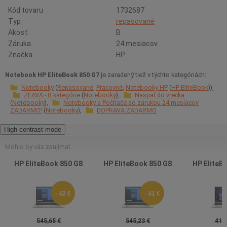
Kód tovaru
1732687
Typ
repasované
Akosť:
B
Záruka
24 mesiacov
Značka
HP
Notebook HP EliteBook 850 G7
je zaradený tiež v týchto kategóriách:
Notebooky
Repasované
Pracovné
Notebooky HP
HP EliteBook
ZĽAVA - B kategórie
Notebooky
Naspäť do vrecka
Notebooky
Notebooky a Počítače so zárukou 24 mesiacov
ZADARMO!
Notebooky
DOPRAVA ZADARMO
High-contrast mode
Mohlo by vás zaujímať
HP EliteBook 850 G8
HP EliteBook 850 G8
HP EliteB
- 42 €
- 41 €
545,65 €
545,23 €
419,