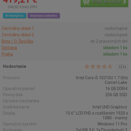
Pridať do košíka
340,82 € bez DPH
B-kategória
doprava zadarmo
Centrálny sklad 1
nedostupné
Centrálny sklad 2
nedostupné
Brno / O. Ševčíka
do 2 pracovných dní
Ostrava
skladom 1 ks
Praha
skladom 1 ks
Hodnotenie
121x
Procesor
Intel Core i5 10310U 1.7 GHz
Comet Lake
Operačná pamäť
16 GB DDR4
Pevný disk
256 GB SSD
Optická mechanika
-
Grafická karta
Intel UHD Graphics
Displej
15.6" LCD FHD s rozlíšením 1920 x
1080 - matný
Operačný systém
Windows 11 Pro
Rozhranie
2xUSB 3.0, 2xThunderbolt 3,