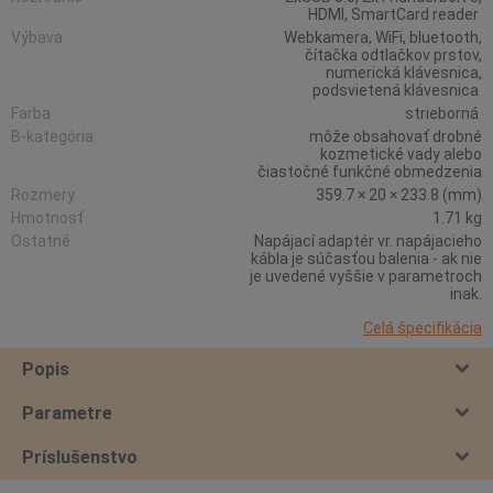
HDMI, SmartCard reader
Výbava
Webkamera, WiFi, bluetooth,
čítačka odtlačkov prstov,
numerická klávesnica,
podsvietená klávesnica
Farba
strieborná
B-kategória
môže obsahovať drobné
kozmetické vady alebo
čiastočné funkčné obmedzenia
Rozmery
359.7 × 20 × 233.8 (mm)
Hmotnosť
1.71 kg
Ostatné
Napájací adaptér vr. napájacieho
kábla je súčasťou balenia - ak nie
je uvedené vyššie v parametroch
inak.
Celá špecifikácia
Popis
Parametre
Príslušenstvo