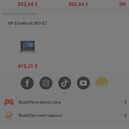
503,64 €
503,64 €
389,
Navštívené produkty
HP EliteBook 850 G7
419,21 €
Rudolfova herná zóna
Rudolfov svet repasov