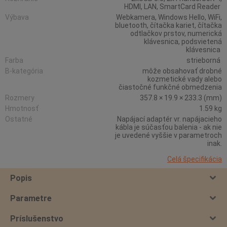
HDMI, LAN, SmartCard Reader
Výbava
Webkamera, Windows Hello, WiFi,
bluetooth, čítačka kariet, čítačka
odtlačkov prstov, numerická
klávesnica, podsvietená
klávesnica
Farba
strieborná
B-kategória
môže obsahovať drobné
kozmetické vady alebo
čiastočné funkčné obmedzenia
Rozmery
357.8 × 19.9 × 233.3 (mm)
Hmotnosť
1.59 kg
Ostatné
Napájací adaptér vr. napájacieho
kábla je súčasťou balenia - ak nie
je uvedené vyššie v parametroch
inak.
Celá špecifikácia
Popis
Parametre
Príslušenstvo