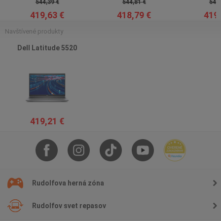
544,39 €
544,81 €
544,
419,63 €
418,79 €
419,
Navštívené produkty
Dell Latitude 5520
419,21 €
Rudolfova herná zóna
Rudolfov svet repasov