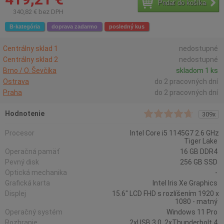
Pridať do košíka
340,82 € bez DPH
B-kategória
doprava zadarmo
posledný kus
Centrálny sklad 1
nedostupné
Centrálny sklad 2
nedostupné
Brno / O. Ševčíka
skladom 1 ks
Ostrava
do 2 pracovných dní
Praha
do 2 pracovných dní
Hodnotenie
309x
Procesor
Intel Core i5 1145G7 2.6 GHz
Tiger Lake
Operačná pamäť
16 GB DDR4
Pevný disk
256 GB SSD
Optická mechanika
-
Grafická karta
Intel Iris Xe Graphics
Displej
15.6" LCD FHD s rozlíšením 1920 x
1080 - matný
Operačný systém
Windows 11 Pro
Rozhranie
2xUSB 3.0, 2xThunderbolt 4,