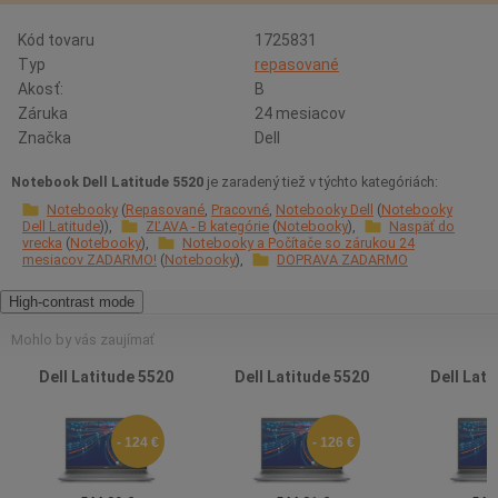
Kód tovaru
1725831
Typ
repasované
Akosť:
B
Záruka
24 mesiacov
Značka
Dell
Notebook Dell Latitude 5520
je zaradený tiež v týchto kategóriách:
Notebooky
Repasované
Pracovné
Notebooky Dell
Notebooky
Dell Latitude
ZĽAVA - B kategórie
Notebooky
Naspäť do
vrecka
Notebooky
Notebooky a Počítače so zárukou 24
mesiacov ZADARMO!
Notebooky
DOPRAVA ZADARMO
High-contrast mode
Mohlo by vás zaujímať
Dell Latitude 5520
Dell Latitude 5520
Dell Lati
- 124 €
- 126 €