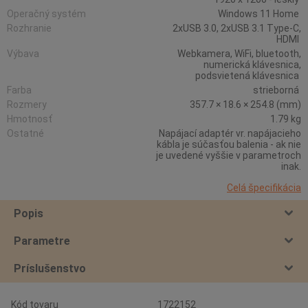
Operačný systém
Windows 11 Home
Rozhranie
2xUSB 3.0, 2xUSB 3.1 Type-C,
HDMI
Výbava
Webkamera, WiFi, bluetooth,
numerická klávesnica,
podsvietená klávesnica
Farba
strieborná
Rozmery
357.7 × 18.6 × 254.8 (mm)
Hmotnosť
1.79 kg
Ostatné
Napájací adaptér vr. napájacieho
kábla je súčasťou balenia - ak nie
je uvedené vyššie v parametroch
inak.
Celá špecifikácia
Popis
Parametre
Príslušenstvo
Kód tovaru
1722152