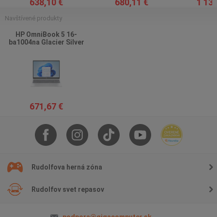
638,10 €
680,11 €
1 133
Navštívené produkty
HP OmniBook 5 16-
ba1004na Glacier Silver
671,67 €
Rudolfova herná zóna
Rudolfov svet repasov