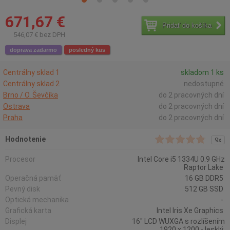
671,67 €
Pridať do košíka
546,07 € bez DPH
doprava zadarmo
posledný kus
Centrálny sklad 1
skladom 1 ks
Centrálny sklad 2
nedostupné
Brno / O. Ševčíka
do 2 pracovných dní
Ostrava
do 2 pracovných dní
Praha
do 2 pracovných dní
Hodnotenie
9x
Procesor
Intel Core i5 1334U 0.9 GHz
Raptor Lake
Operačná pamäť
16 GB DDR5
Pevný disk
512 GB SSD
Optická mechanika
-
Grafická karta
Intel Iris Xe Graphics
Displej
16" LCD WUXGA s rozlíšením
1920 x 1200 - lesklý