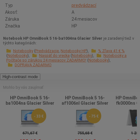
Typ
predvádzací
Akosť:
A
Záruka
24 mesiacov
Značka
HP
Notebook HP OmniBook 5 16-ba1004na Glacier Silver
je zaradený tiež v
týchto kategóriách:
Notebooky
Predvádzacie
Notebooky HP
% Zľava 41 € %
Notebooky
Naspäť do vrecka
Notebooky
Notebooky a
Počítače so zárukou 24 mesiacov ZADARMO!
Notebooky
DOPRAVA ZADARMO
High-contrast mode
Mohlo by vás zaujímať
HP OmniBook 5 16-
HP OmniBook 5 16-
HP OmniBook
ba1004na Glacier Silver
af1006nl Glacier Silver
fk0000ns Gl
- 33 €
- 75 €
671,67 €
755,68 €
1 259