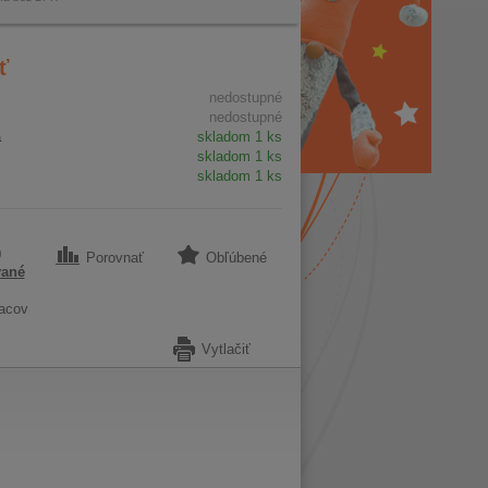
ť
nedostupné
nedostupné
a
skladom 1 ks
skladom 1 ks
skladom 1 ks
0
Porovnať
Obľúbené
vané
acov
Vytlačiť