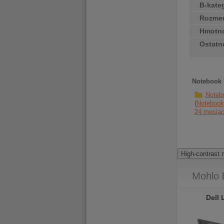
B-kate
Rozme
Hmotn
Ostatn
Notebook D
Noteb
Notebook
24 mesia
High-contrast
Mohlo 
Dell Latitude 7400 2v1
Dell Latitude 7400 2v1
Dell 