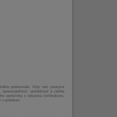
aždého profesionála. Vždy vám poskytne
 spravovateľnosť, spoľahlivosť a zahŕňa
ého spoločníka s robustnou konštrukciou,
m v podnikaní.