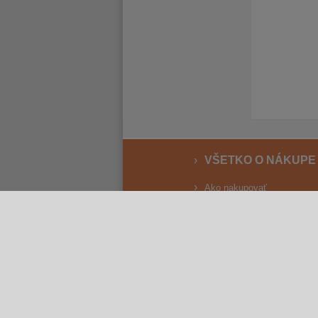
VŠETKO O NÁKUPE
Ako nakupovať
Vrátenie a reklamácia
Osobný odber
Doprava
Spôsoby platby
Reklamačný poriadok
Obchodné podmienky