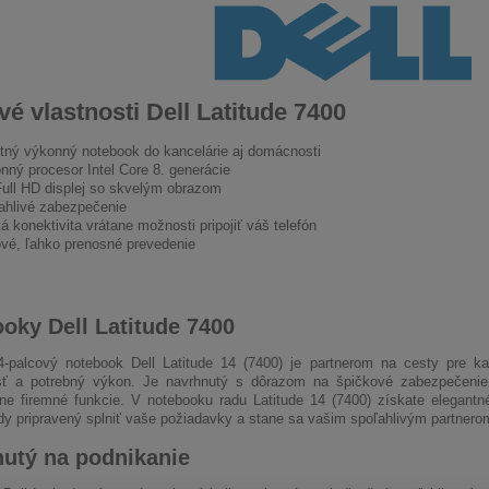
é vlastnosti Dell Latitude 7400
itný výkonný notebook do kancelárie aj domácnosti
nný procesor Intel Core 8. generácie
Full HD displej so skvelým obrazom
ahlivé zabezpečenie
á konektivita vrátane možnosti pripojiť váš telefón
ové, ľahko prenosné prevedenie
oky Dell Latitude 7400
4-palcový notebook Dell Latitude 14 (7400) je partnerom na cesty pre k
sť a potrebný výkon. Je navrhnutý s dôrazom na špičkové zabezpečenie,
lne firemné funkcie. V notebooku radu Latitude 14 (7400) získate elegantn
ždy pripravený splniť vaše požiadavky a stane sa vašim spoľahlivým partnero
utý na podnikanie