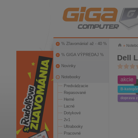
% Zľavománia! až - 40 %
»
Noteb
% GIGA VÝPREDAJ %
Dell 
Novinky
Notebooky
akcie
Predvádzacie
B-kategór
Repasované
doprava 
Herné
Lacné
Dotykové
2v1
Ultrabooky
Pracovné