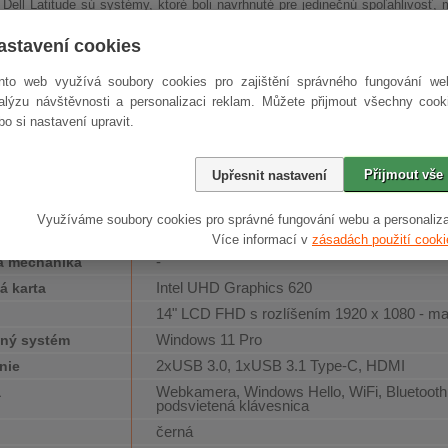
Dell Latitude sú systémy, ktoré boli navrhnuté pre jedinečnú spoľahlivosť,
 Dell Latitude radu 7000 predstavujú zariadenia so špičkovou prenositeľno
ia. Rad 7000 predstavuje prémiové riešenie najvyššej kvality pre maximálne
astavení cookies
 mobilný výkon
nto web využívá soubory cookies pro zajištění správného fungování we
alýzu návštěvnosti a personalizaci reklam. Můžete přijmout všechny cook
erným procesorom Intel Core 8. generácie, v kombinácii s operačnou pam
bo si nastavení upravit.
e vysoký výkon, ktorý vás podrží aj v náročných aplikáciách.
re a špecifikácie
Přijmout vše
Upřesnit nastavení
Intel Core i7 8665U 1.9 GHz Whiskey Lake
or
16 GB DDR4
čná pamäť
Využíváme soubory cookies pro správné fungování webu a personaliza
512 GB SSD
disk
Více informací v
zásadách použití cooki
-
á mechanika
Intel UHD Graphics 620
á karta
14" LCD FHD s rozlíšením 1920 x 1080 - m
j
Windows 11 Pro
ný systém
2xUSB 3.0, 1xUSB 3.1 Type-C, HDMI
nie
Webkamera, Windows Hello, WiFi, Bluetooth,
a
podsvietená klávesnica
černá