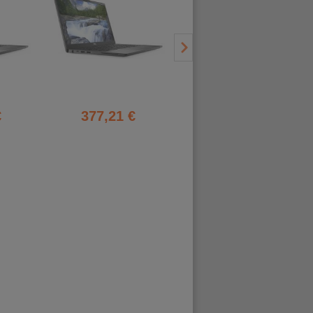
€
377,21 €
419,21 €