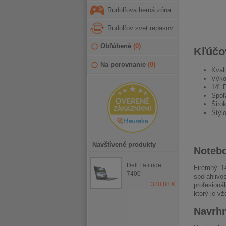
Rudolfova herná zóna
Rudolfov svet repasov
Obľúbené
(
0
)
Kľúčov
Na porovnanie
(
0
)
Kval
Výko
14" 
Spoľ
Širok
Štýl
Navštívené produkty
Notebo
Dell Latitude
Firemný 1
7400
spoľahlivo
330,88 €
profesioná
ktorý je v
Navrhn