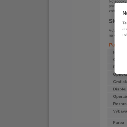
Notebooky 
prostredí.
zabezpečen
N
Skvelý
Te
an
Vďaka mod
ne
na využiti
Paramet
Proces
Opera
Pevný 
Optick
Grafick
Disple
Operač
Rozhra
Výbav
Farba