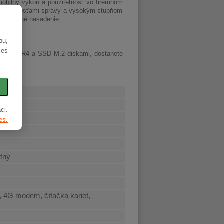
 mobilný výkon a použiteľnosť vo firemnom
sťou, možnosťami správy a vysokým stupňom
 pracovné nasadenie.
bu,
ies
äťou DDR4 a SSD M.2 diskami, dostanete
ci.
es.
atný
 4G modem, čítačka kariet,