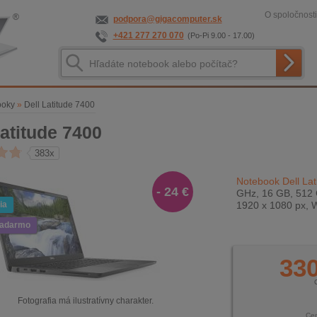
O spoločnosti
podpora@gigacomputer.sk
+421 277 270 070
(Po-Pi 9.00 - 17.00)
ooky
»
Dell Latitude 7400
Latitude 7400
383x
Notebook Dell Lat
- 24 €
GHz, 16 GB, 512 
ia
1920 x 1080 px, 
zadarmo
330
Fotografia má ilustratívny charakter.
Ce