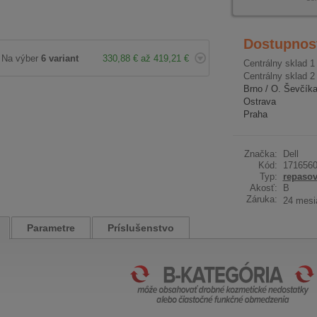
Dostupnos
Na výber
6 variant
330,88 € až 419,21 €
Centrálny sklad 1
Centrálny sklad 2
Brno / O. Ševčík
Ostrava
Praha
Značka:
Dell
Kód:
171656
Typ:
repaso
Akosť:
B
Záruka:
24 mesi
Parametre
Príslušenstvo