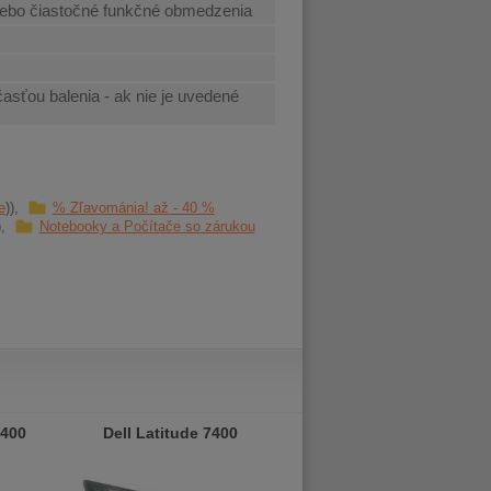
ebo čiastočné funkčné obmedzenia
časťou balenia - ak nie je uvedené
e
% Zľavománia! až - 40 %
Notebooky a Počítače so zárukou
7400
Dell Latitude 7400
Dell Latitude 7400