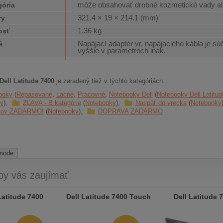
môže obsahovať drobné kozmetické vady al
gória
321.4 × 19 × 214.1 (mm)
ry
1.36 kg
osť
Napájací adaptér vr. napájacieho kábla je sú
é
vyššie v parametroch inak.
ell Latitude 7400
je zaradený tiež v týchto kategóriách:
ooky
Repasované
Lacné
Pracovné
Notebooky Dell
Notebooky Dell Latitud
y
ZĽAVA - B kategórie
Notebooky
Naspäť do vrecka
Notebooky
cov ZADARMO!
Notebooky
DOPRAVA ZADARMO
 mode
by vás zaujímať
Latitude 7400
Dell Latitude 7400 Touch
Dell Latitude 