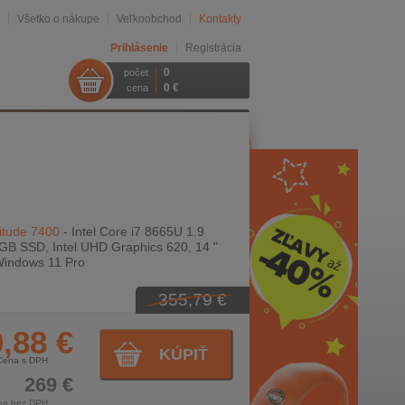
Všetko o nákupe
Veľkoobchod
Kontakty
Prihlásenie
Registrácia
0
počet
0 €
cena
itude 7400
- Intel Core i7 8665U 1.9
GB SSD, Intel UHD Graphics 620, 14 "
Windows 11 Pro
355,79 €
,88 €
KÚPIŤ
Cena s DPH
269 €
na bez DPH