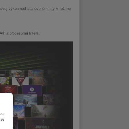
voj výkon nad stanovené limity v režime
A® a procesormi Intel®.
bu,
ies