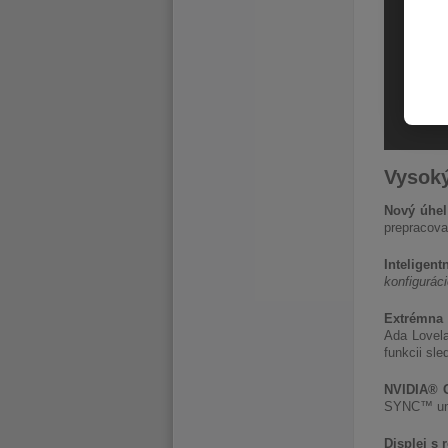
Vysoký
Nový úhe
prepracova
Inteligent
konfiguráci
Extrémna 
Ada Lovela
funkcii sl
NVIDIA®
SYNC™ umož
Displej s