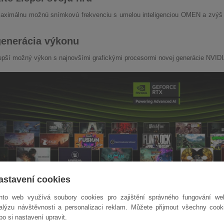
aximálnu možnú snímkovú frekvenciu s umelou inteligenciou OMEN a zvýš s
.
enerácia výkonu
lepší možný výkon s najnovšími grafickými procesormi novej generácie NVIDI
astavení cookies
nto web využívá soubory cookies pro zajištění správného fungování we
alýzu návštěvnosti a personalizaci reklam. Můžete přijmout všechny cook
bo si nastavení upravit.