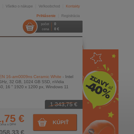
Všetko o nákupe
Veľkoobchod
Kontakty
Prihlásenie
Registrácia
0
počet
0 €
cena
N 16-am0009ns Ceramic White
- Intel
GHz, 32 GB, 1024 GB SSD, nVidia
, 16 " 1920 x 1200 px, Windows 11
1 343,75 €
,75 €
KÚPIŤ
Cena s DPH
058,33 €