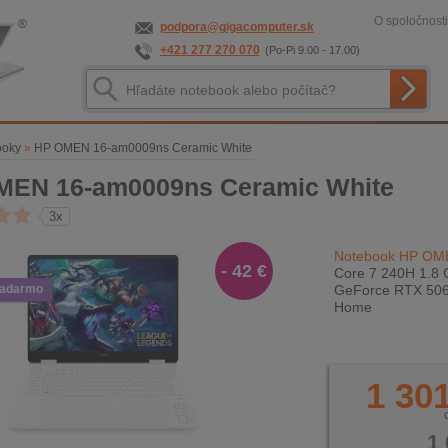
O spoločnosti
podpora@gigacomputer.sk
+421 277 270 070
(Po-Pi 9.00 - 17.00)
ooky
»
HP OMEN 16-am0009ns Ceramic White
MEN 16-am0009ns Ceramic White
3x
Notebook HP OME
- 42 €
Core 7 240H 1.8 
zadarmo
GeForce RTX 5060
Home
1 301
1 