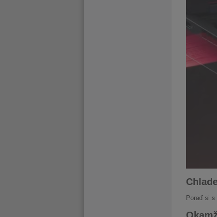
Chlade
Poraď si s
Okamži