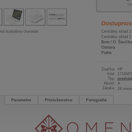
Ce
Dostupnos
Centrálny sklad 1
má ilustratívny charakter.
Centrálny sklad 2
Brno / O. Ševčík
Ostrava
Praha
Značka:
HP
Kód:
1716557
Typ:
predvád
Akosť:
A
Záruka:
24 mesi
Parametre
Príslušenstvo
Fotografie