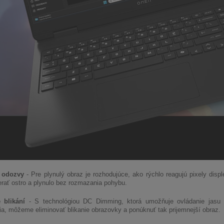
 odozvy
- Pre plynulý obraz je rozhodujúce, ako rýchlo reagujú pixely di
rať ostro a plynulo bez rozmazania pohybu.
 blikání
- S technológiou DC Dimming, ktorá umožňuje ovládanie jasu 
ia, môžeme eliminovať blikanie obrazovky a ponúknuť tak prijemnejší obraz.