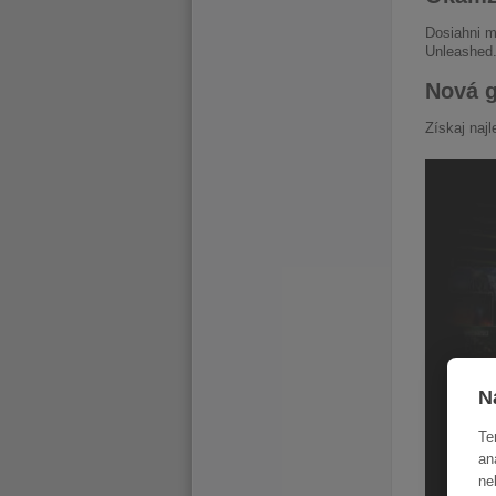
Dosiahni m
Unleashed
Nová g
Získaj naj
N
Te
an
ne