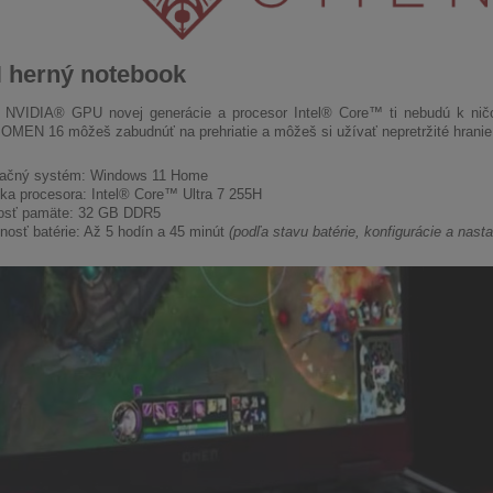
herný notebook
a NVIDIA® GPU novej generácie a procesor Intel® Core™ ti nebudú k nič
OMEN 16 môžeš zabudnúť na prehriatie a môžeš si užívať nepretržité hranie
ačný systém: Windows 11 Home
ka procesora: Intel® Core™ Ultra 7 255H
osť pamäte: 32 GB DDR5
tnosť batérie: Až 5 hodín a 45 minút
(podľa stavu batérie, konfigurácie a nasta