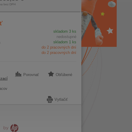
na bez DPH
ť
skladom 3 ks
nedostupné
a
skladom 1 ks
do 2 pracovných dní
do 2 pracovných dní
Porovnať
Obľúbené
zací
acov
Vytlačiť