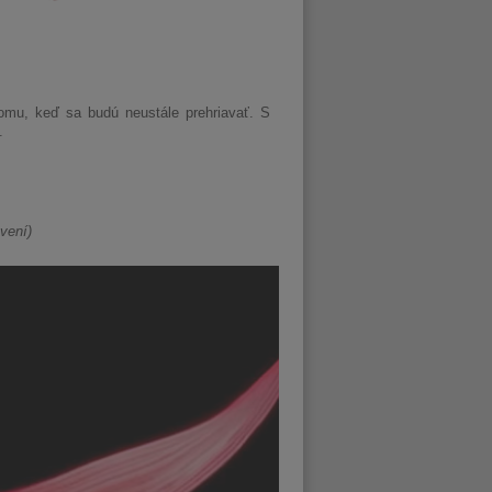
omu, keď sa budú neustále prehriavať. S
.
vení)