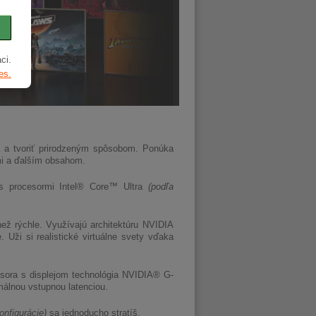
ci.
es.
 a tvoriť prirodzeným spôsobom. Ponúka
mi a ďalším obsahom.
o s procesormi Intel® Core™ Ultra
(podľa
ž rýchle. Využívajú architektúru NVIDIA
 Uži si realistické virtuálne svety vďaka
esora s displejom technológia NVIDIA® G-
álnou vstupnou latenciou.
onfigurácie)
sa jednoducho stratíš.