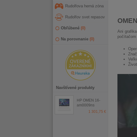
Rudolfova herná zóna
Rudolfov svet repasov
OMEN 
Obľúbené
(
0
)
Ani grafik
počítačom 
Na porovnanie
(
0
)
Oper
Znač
Veľk
Živo
Navštívené produkty
HP OMEN 16-
am0009ns
Ceramic White
1 301,75 €