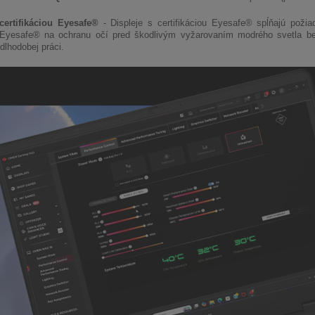
certifikáciou Eyesafe®
- Displeje s certifikáciou Eyesafe® spĺňajú pož
Eyesafe® na ochranu očí pred škodlivým vyžarovaním modrého svetla bez 
dlhodobej práci.