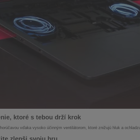
nie, ktoré s tebou drží krok
 horúčavou vďaka vysoko účinným ventilátorom, ktoré znižujú hluk a ochladzuj
te zlepši svoju hru