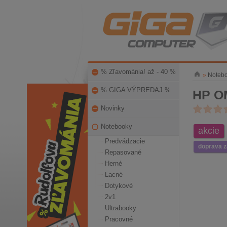
% Zľavománia! až - 40 %
»
Noteb
% GIGA VÝPREDAJ %
HP O
Novinky
Notebooky
akcie
Predvádzacie
doprava 
Repasované
Herné
Lacné
Dotykové
2v1
Ultrabooky
Pracovné