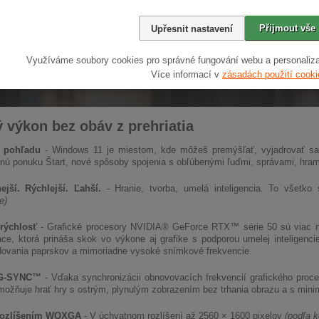
Přijmout vše
Upřesnit nastavení
Využíváme soubory cookies pro správné fungování webu a personaliza
Více informací v
zásadách použití cooki
 výkon bez obáv z prehriatia
l pohľadu
- Windows 11 je miestom, kde môžeš premýšľať, vyjadrovať sa
nú ponuku Štart, nové spôsoby spojenia s obľúbenými ľuďmi, správami, hra
nejší. Rýchlejší. Ľahší.
- Hranie, tvorba, umelá inteligencia. To všetk
e)
rýchlosť
- Grafické procesory NVIDIA® GeForce RTX™ série 50 sú viac ne
ce, ktorá prináša skok vo výkone aj grafike s podporou umelej inteligencie.
edovania paprskov a mimoriadne vysoké snímkové frekvencie.
 G-SYNC™
- Vďaka synchronizácii obnovovacích frekvencií grafického proc
ňuje hrať hry s ostrým, plynulým zobrazením bez trhania obrazu a s minim
 rozlíšením WQXGA
- V úchvatnom rozlíšení až 2560 × 1600 pixelov
(podľa k