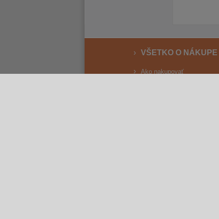
VŠETKO O NÁKUPE
Ako nakupovať
Vrátenie a reklamácia
Osobný odber
Doprava
Spôsoby platby
Reklamačný poriadok
Obchodné podmienky