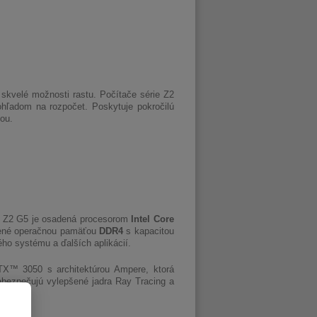
skvelé možnosti rastu. Počítače série Z2
ohľadom na rozpočet. Poskytuje pokročilú
ou.
ca Z2 G5 je osadená procesorom
Intel Core
lnené operačnou pamäťou
DDR4
s kapacitou
ho systému a ďalších aplikácií.
TX™ 3050 s architektúrou Ampere, ktorá
abezpečujú vylepšené jadra Ray Tracing a