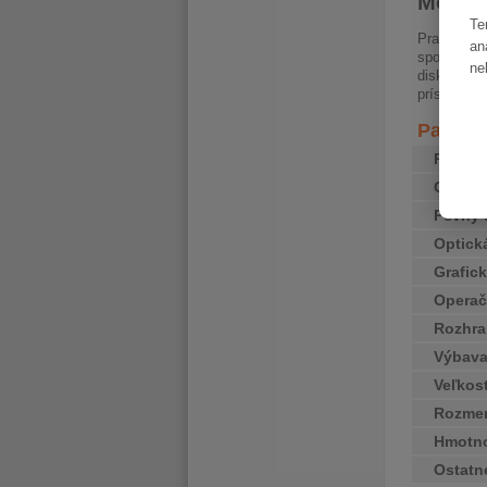
Možnos
Te
Pracovná s
an
spoločne s
ne
disky M.2 
príslušens
Paramet
Proces
Opera
Pevný 
Optick
Grafick
Operač
Rozhra
Výbav
Veľkos
Rozme
Hmotn
Ostatn