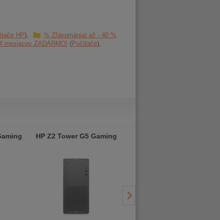
ítače HP
% Zľavománia! až - 40 %
 24 mesiacov ZADARMO!
Počítače
Gaming
HP Z2 Tower G5 Gaming
HP Z2 Tower G5 Gaming