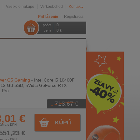
Všetko o nákupe
Veľkoobchod
Kontakty
Prihlásenie
Registrácia
0
počet
0 €
cena
ower G5 Gaming
- Intel Core i5 10400F
512 GB SSD, nVidia GeForce RTX
 Pro
713,67 €
,01 €
KÚPIŤ
Cena s DPH
551,23 €
na bez DPH