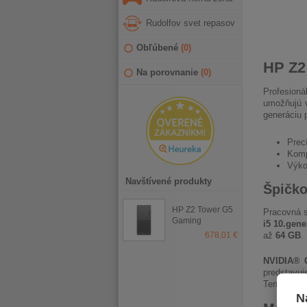
Rudolfov svet repasov
Obľúbené
(
0
)
HP Z2
Na porovnanie
(
0
)
Profesioná
umožňujú v
generáciu 
Prec
Komp
Výko
Navštívené produkty
Špičko
HP Z2 Tower G5
Pracovná s
Gaming
i5 10.gene
678,01 €
až
64 GB
.
NVIDIA® 
predstavuj
Tensor, no
N