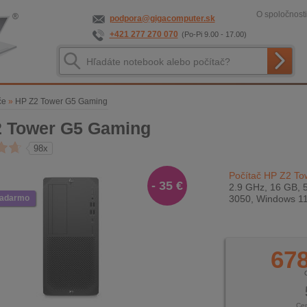
O spoločnosti
podpora@gigacomputer.sk
+421 277 270 070
(Po-Pi 9.00 - 17.00)
če
»
HP Z2 Tower G5 Gaming
2 Tower G5 Gaming
98x
Počítač HP Z2 T
- 35 €
2.9 GHz, 16 GB, 
zadarmo
3050, Windows 11
678
Ce