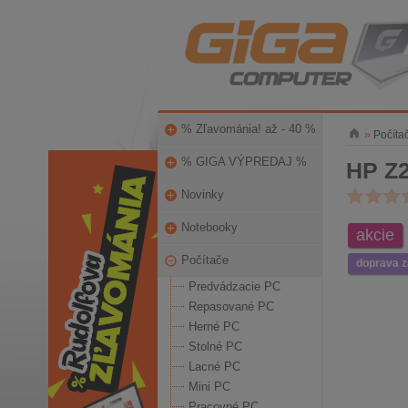
% Zľavománia! až - 40 %
»
Počíta
% GIGA VÝPREDAJ %
HP Z
Novinky
Notebooky
akcie
Počítače
doprava 
Predvádzacie PC
Repasované PC
Herné PC
Stolné PC
Lacné PC
Mini PC
Pracovné PC