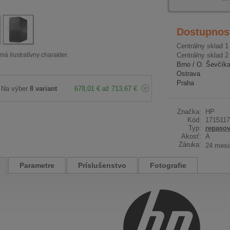
Dostupnos
Centrálny sklad 1
má ilustratívny charakter.
Centrálny sklad 2
Brno / O. Ševčík
Ostrava
Praha
Na výber
8 variant
678,01 € až 713,67 €
Značka:
HP
Kód:
1715117
Typ:
repaso
Akosť:
A
Záruka:
24 mesi
Parametre
Príslušenstvo
Fotografie