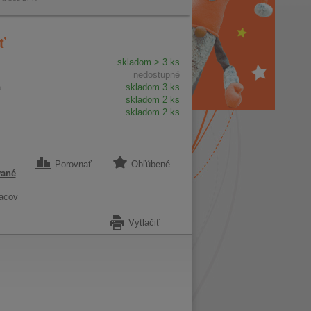
ť
skladom > 3 ks
nedostupné
a
skladom 3 ks
skladom 2 ks
skladom 2 ks
Porovnať
Obľúbené
vané
acov
Vytlačiť