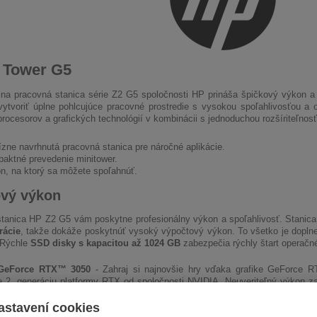
 Tower G5
lna pracovná stanica série Z2 G5 spoločnosti HP prináša špičkový výkon a 
ytvoriť úplne pohlcujúce pracovné prostredie s vysokou spoľahlivosťou a 
procesorov a grafických technológií v kombinácii s jednoduchou rozšíriteľnosť
ízne navrhnutá pracovná stanica pre náročné aplikácie.
aktné prevedenie minitower.
n, na ktorý sa môžete spoľahnúť.
vý výkon
tanica HP Z2 G5 vám poskytne profesionálny výkon a spoľahlivosť. Stani
rácie
, takže dokáže poskytnúť vysoký výpočtový výkon. To všetko je dop
 Rýchle
SSD disky s kapacitou až 1024 GB
zabezpečia rýchly štart operačné
GeForce RTX™ 3050
- Zahraj si najnovšie hry vďaka grafike GeForce R
e 2. generáciu platformy RTX od spoločnosti NVIDIA. Neuveriteľný výkon z
vé streamovacie multiprocesory a vysokorýchlostná pamäť G6.
astavení cookies