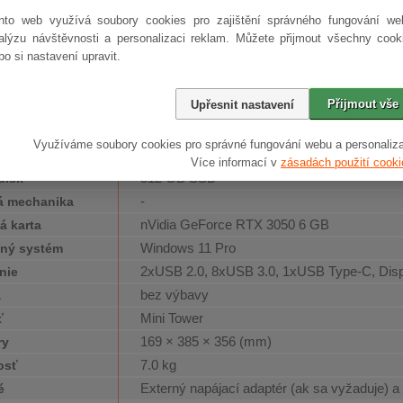
ti doplnenia konfigurácie
nto web využívá soubory cookies pro zajištění správného fungování we
tanica HP Z2 G5 poskytuje jednoduchú rozšíriteľnosť, aby ste mohli prid
alýzu návštěvnosti a personalizaci reklam. Můžete přijmout všechny cook
 rastom vášho podnikania. Jednoduché rozšírenie vám umožní dostatok voľ
bo si nastavení upravit.
PCIe NVMe. Medzi výbavou nesmie chýbať zvuková karta a Gigabit Ethernet
tva určite využijete dostatok portov USB (2x 2.0 a 6x 3.0/3.1/3.2 Gen 1) a zv
Přijmout vše
Upřesnit nastavení
re a špecifikácie
Intel Core i5 10400F 2.9 GHz Comet Lake
or
Využíváme soubory cookies pro správné fungování webu a personaliza
16 GB DDR4
čná pamäť
Více informací v
zásadách použití cooki
512 GB SSD
disk
-
á mechanika
nVidia GeForce RTX 3050 6 GB
á karta
Windows 11 Pro
ný systém
2xUSB 2.0, 8xUSB 3.0, 1xUSB Type-C, Dis
nie
bez výbavy
a
Mini Tower
ť
169 × 385 × 356 (mm)
ry
7.0 kg
osť
Externý napájací adaptér (ak sa vyžaduje) a
é