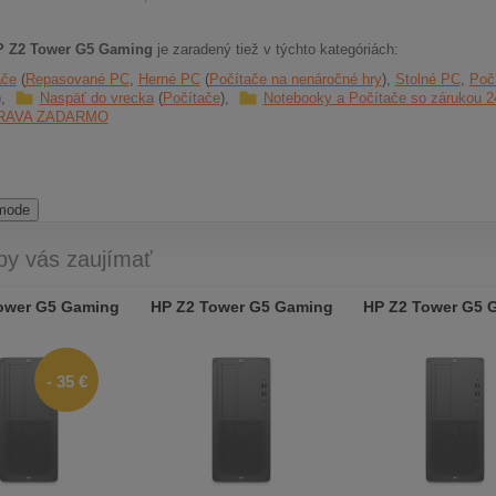
P Z2 Tower G5 Gaming
je zaradený tiež v týchto kategóriách:
ače
Repasované PC
Herné PC
Počítače na nenáročné hry
Stolné PC
Poč
Naspäť do vrecka
Počítače
Notebooky a Počítače so zárukou
RAVA ZADARMO
 mode
by vás zaujímať
ower G5 Gaming
HP Z2 Tower G5 Gaming
HP Z2 Tower G5 
- 35 €