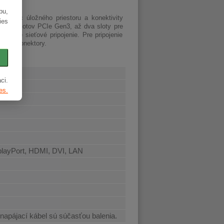
bu,
ať viac úložného priestoru a konektivity
ies
ných slotov PCIe Gen3, až dva sloty pre
 pre sieťové pripojenie. Pre pripojenie
ukové konektory.
ci.
es.
playPort, HDMI, DVI, LAN
 napájací kábel sú súčasťou balenia.