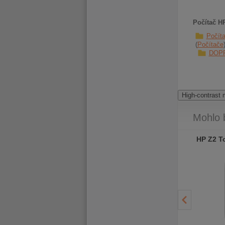
Počítač H
Počít
Počítače
DOP
High-contrast
Mohlo 
Dell Precision 7820
Dell Precision 7820
HP Z2 T
Tower
Tower
- 48 €
- 47 €