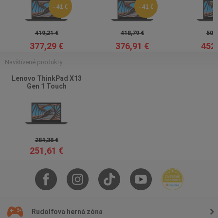
- 41 €
- 41 €
419,21 €
418,79 €
502,
377,29 €
376,91 €
452,
Navštívené produkty
Lenovo ThinkPad X13
Gen 1 Touch
284,38 €
251,61 €
Rudolfova herná zóna