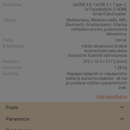
Rozhranie
2xUSB 3.0, 1xUSB 3.1 Type-C,
1xThunderbolt 3, HDMI,
SmartCard reader
Výbava
Webkamera, Windows Hello, WiFi,
Bluetooth, čítačka kariet, čítačka
odtlačkov prstov, podsvietená
klávesnica
Farba
černá
B-kategória
môže obsahovať drobné
kozmetické vady alebo
čiastočné funkčné obmedzenia
Rozmery
312 × 16.9 × 217.2 (mm)
Hmotnosť
1.28 kg
Ostatné
Napájací adaptér vr. napájacieho
kábla je súčasťou balenia - ak nie
je uvedené vyššie v parametroch
inak.
Celá špecifikácia
Popis
Parametre