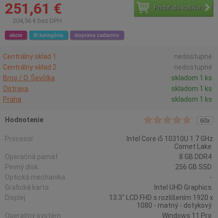
251,61 €
Pridať do košíka
204,56 € bez DPH
akcie
B-kategória
doprava zadarmo
Centrálny sklad 1
nedostupné
Centrálny sklad 2
nedostupné
Brno / O. Ševčíka
skladom 1 ks
Ostrava
skladom 1 ks
Praha
skladom 1 ks
Hodnotenie
60x
Procesor
Intel Core i5 10310U 1.7 GHz
Comet Lake
Operačná pamäť
8 GB DDR4
Pevný disk
256 GB SSD
Optická mechanika
-
Grafická karta
Intel UHD Graphics
Displej
13.3" LCD FHD s rozlíšením 1920 x
1080 - matný - dotykový
Operačný systém
Windows 11 Pro