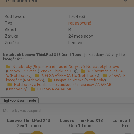
Príslušenstvo
Kód tovaru
1704763
Typ
repasované
Akosť:
B
Záruka
24 mesiacov
Značka
Lenovo
Notebook Lenovo ThinkPad X13 Gen 1 Touch
je zaradený tiež v týchto
kategóriách:
Notebooky
Repasované
Lacné
Dotykové
Notebooky Lenovo
Lenovo Thinkpad
Lenovo ThinkPad X1
% Zľavománia! až - 40
%
Notebooky
% GIGA VÝPREDAJ %
Notebooky
ZĽAVA - B
kategórie
Notebooky
Naspäť do vrecka
Notebooky
Notebooky a Počítače so zárukou 24 mesiacov ZADARMO!
Notebooky
DOPRAVA ZADARMO
High-contrast mode
Mohlo by vás zaujímať
Lenovo ThinkPad X13
Lenovo ThinkPad X13
Lenovo Th
Gen 1 Touch
Gen 1 Touch
Gen 1