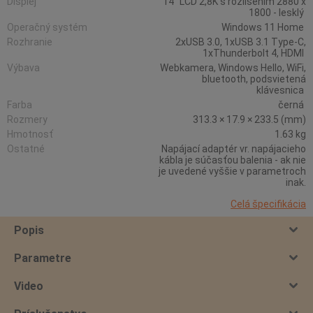
Displej
14" LCD 2,8K s rozlišením 2880 x
1800 - lesklý
Operačný systém
Windows 11 Home
Rozhranie
2xUSB 3.0, 1xUSB 3.1 Type-C,
1xThunderbolt 4, HDMI
Výbava
Webkamera, Windows Hello, WiFi,
bluetooth, podsvietená
klávesnica
Farba
černá
Rozmery
313.3 × 17.9 × 233.5 (mm)
Hmotnosť
1.63 kg
Ostatné
Napájací adaptér vr. napájacieho
kábla je súčasťou balenia - ak nie
je uvedené vyššie v parametroch
inak.
Celá špecifikácia
Popis
Parametre
Video