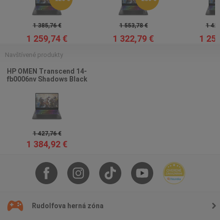
1 385,76 €
1 553,78 €
1 427
1 259,74 €
1 322,79 €
1 259
Navštívené produkty
HP OMEN Transcend 14-
fb0006nv Shadows Black
1 427,76 €
1 384,92 €
Rudolfova herná zóna