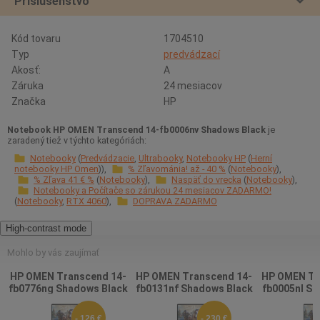
Príslušenstvo
Kód tovaru
1704510
Typ
predvádzací
Akosť:
A
Záruka
24 mesiacov
Značka
HP
Notebook HP OMEN Transcend 14-fb0006nv Shadows Black
je
zaradený tiež v týchto kategóriách:
Notebooky
Predvádzacie
Ultrabooky
Notebooky HP
Herní
notebooky HP Omen
% Zľavománia! až - 40 %
Notebooky
% Zľava 41 € %
Notebooky
Naspäť do vrecka
Notebooky
Notebooky a Počítače so zárukou 24 mesiacov ZADARMO!
Notebooky
RTX 4060
DOPRAVA ZADARMO
High-contrast mode
Mohlo by vás zaujímať
HP OMEN Transcend 14-
HP OMEN Transcend 14-
HP OMEN Tr
fb0776ng Shadows Black
fb0131nf Shadows Black
fb0005nl Sh
- 126 €
- 230 €