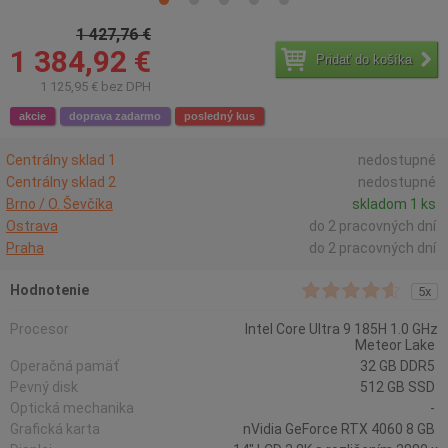
1 427,76 €
1 384,92 €
Pridať do košíka
1 125,95 € bez DPH
akcie
doprava zadarmo
posledný kus
Centrálny sklad 1
nedostupné
Centrálny sklad 2
nedostupné
Brno / O. Ševčíka
skladom 1 ks
Ostrava
do 2 pracovných dní
Praha
do 2 pracovných dní
Hodnotenie
5x
Procesor
Intel Core Ultra 9 185H 1.0 GHz
Meteor Lake
Operačná pamäť
32 GB DDR5
Pevný disk
512 GB SSD
Optická mechanika
-
Grafická karta
nVidia GeForce RTX 4060 8 GB