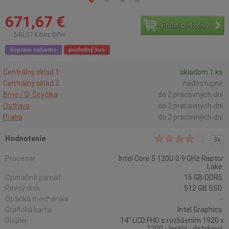
671,67 €
Pridať do košíka
546,07 € bez DPH
doprava zadarmo
posledný kus
Centrálny sklad 1
skladom 1 ks
Centrálny sklad 2
nedostupné
Brno / O. Ševčíka
do 2 pracovných dní
Ostrava
do 2 pracovných dní
Praha
do 2 pracovných dní
Hodnotenie
3x
Procesor
Intel Core 5 120U 0.9 GHz Raptor
Lake
Operačná pamäť
16 GB DDR5
Pevný disk
512 GB SSD
Optická mechanika
-
Grafická karta
Intel Graphics
Displej
14" LCD FHD s rozlišením 1920 x
1200 - lesklý - dotykový