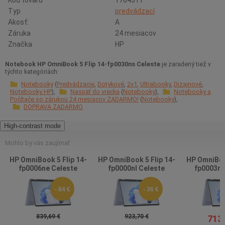
Kód tovaru
1704311
Typ
predvádzací
Akosť:
A
Záruka
24 mesiacov
Značka
HP
Notebook HP OmniBook 5 Flip 14-fp0030ns Celeste
je zaradený tiež v
týchto kategóriách:
Notebooky
Predvádzacie
Dotykové
2v1
Ultrabooky
Dizajnové
Notebooky HP
Naspäť do vrecka
Notebooky
Notebooky a
Počítače so zárukou 24 mesiacov ZADARMO!
Notebooky
DOPRAVA ZADARMO
High-contrast mode
Mohlo by vás zaujímať
HP OmniBook 5 Flip 14-
HP OmniBook 5 Flip 14-
HP OmniBook
fp0006ne Celeste
fp0000nl Celeste
fp0003nm
- 84 €
- 36 €
839,69 €
923,70 €
713,