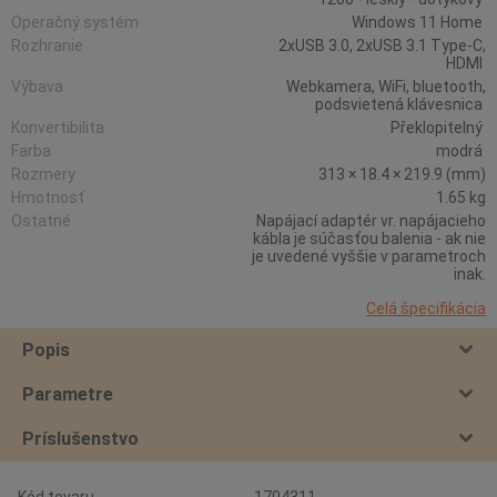
Operačný systém
Windows 11 Home
Rozhranie
2xUSB 3.0, 2xUSB 3.1 Type-C,
HDMI
Výbava
Webkamera, WiFi, bluetooth,
podsvietená klávesnica
Konvertibilita
Překlopitelný
Farba
modrá
Rozmery
313 × 18.4 × 219.9 (mm)
Hmotnosť
1.65 kg
Ostatné
Napájací adaptér vr. napájacieho
kábla je súčasťou balenia - ak nie
je uvedené vyššie v parametroch
inak.
Celá špecifikácia
Popis
Parametre
Príslušenstvo