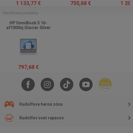
1 133,77 €
755,68 €
1 209
Navštívené produkty
HP OmniBook 5 16-
af1000nj Glacier Silver
797,68 €
Rudolfova herná zóna
Rudolfov svet repasov