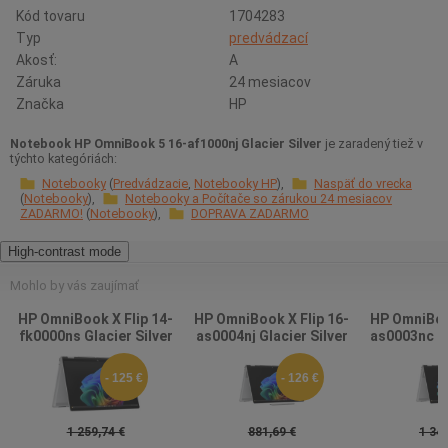
Kód tovaru
1704283
Typ
predvádzací
Akosť:
A
Záruka
24 mesiacov
Značka
HP
Notebook HP OmniBook 5 16-af1000nj Glacier Silver
je zaradený tiež v
týchto kategóriách:
Notebooky
Predvádzacie
Notebooky HP
Naspäť do vrecka
Notebooky
Notebooky a Počítače so zárukou 24 mesiacov
ZADARMO!
Notebooky
DOPRAVA ZADARMO
High-contrast mode
Mohlo by vás zaujímať
HP OmniBook X Flip 14-
HP OmniBook X Flip 16-
HP OmniBook
fk0000ns Glacier Silver
as0004nj Glacier Silver
as0003nc Gl
- 125 €
- 126 €
1 259,74 €
881,69 €
1 343