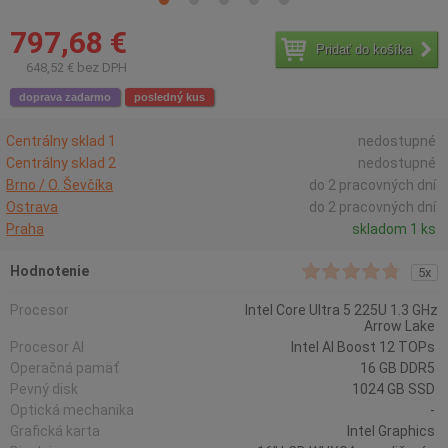
797,68 €
Pridať do košíka
648,52 € bez DPH
doprava zadarmo
posledný kus
Centrálny sklad 1
nedostupné
Centrálny sklad 2
nedostupné
Brno / O. Ševčíka
do 2 pracovných dní
Ostrava
do 2 pracovných dní
Praha
skladom 1 ks
Hodnotenie
5x
Procesor
Intel Core Ultra 5 225U 1.3 GHz
Arrow Lake
Procesor AI
Intel AI Boost 12 TOPs
Operačná pamäť
16 GB DDR5
Pevný disk
1024 GB SSD
Optická mechanika
-
Grafická karta
Intel Graphics