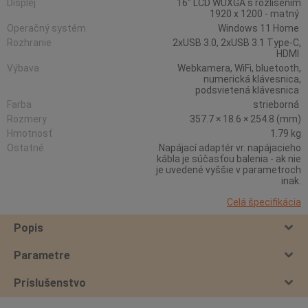
Displej
16" LCD WUXGA s rozlišením
1920 x 1200 - matný
Operačný systém
Windows 11 Home
Rozhranie
2xUSB 3.0, 2xUSB 3.1 Type-C,
HDMI
Výbava
Webkamera, WiFi, bluetooth,
numerická klávesnica,
podsvietená klávesnica
Farba
strieborná
Rozmery
357.7 × 18.6 × 254.8 (mm)
Hmotnosť
1.79 kg
Ostatné
Napájací adaptér vr. napájacieho
kábla je súčasťou balenia - ak nie
je uvedené vyššie v parametroch
inak.
Celá špecifikácia
Popis
Parametre
Príslušenstvo