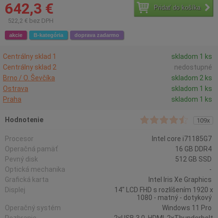
642,3 €
Pridať do košíka
522,2 € bez DPH
akcie
B-kategória
doprava zadarmo
Centrálny sklad 1
skladom 1 ks
Centrálny sklad 2
nedostupné
Brno / O. Ševčíka
skladom 2 ks
Ostrava
skladom 1 ks
Praha
skladom 1 ks
Hodnotenie
109x
Procesor
Intel core i71185G7
Operačná pamäť
16 GB DDR4
Pevný disk
512 GB SSD
Optická mechanika
-
Grafická karta
Intel Iris Xe Graphics
Displej
14" LCD FHD s rozlíšením 1920 x
1080 - matný - dotykový
Operačný systém
Windows 11 Pro