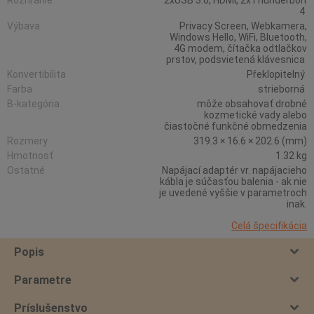
Rozhranie
2xUSB 3.0, HDMI, 2xThunderbolt
4
Výbava
Privacy Screen, Webkamera,
Windows Hello, WiFi, Bluetooth,
4G modem, čítačka odtlačkov
prstov, podsvietená klávesnica
Konvertibilita
Překlopitelný
Farba
strieborná
B-kategória
môže obsahovať drobné
kozmetické vady alebo
čiastočné funkčné obmedzenia
Rozmery
319.3 × 16.6 × 202.6 (mm)
Hmotnosť
1.32 kg
Ostatné
Napájací adaptér vr. napájacieho
kábla je súčasťou balenia - ak nie
je uvedené vyššie v parametroch
inak.
Celá špecifikácia
Popis
Parametre
Príslušenstvo