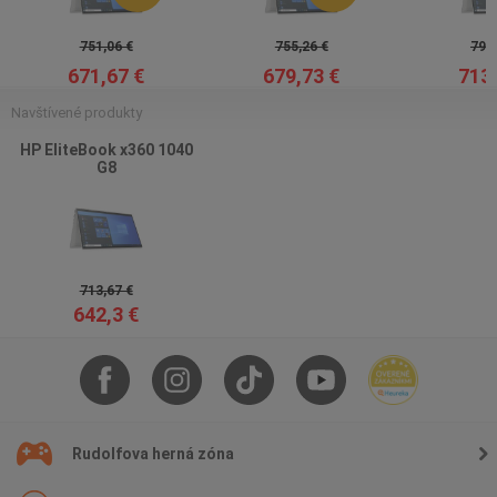
751,06 €
755,26 €
797,
671,67 €
679,73 €
713,
Navštívené produkty
HP EliteBook x360 1040
G8
713,67 €
642,3 €
Rudolfova herná zóna