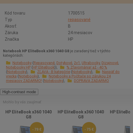
Kód tovaru
1700515
Typ
repasované
Akosť:
B
Záruka
24 mesiacov
Značka
HP
Notebook HP EliteBook x360 1040 G8
je zaradený tiež v týchto
kategóriách:
Notebooky
Repasované
Dotykové
2v1
Ultrabooky
Dizajnové
Notebooky HP
HP EliteBook
% Zľavománia! až - 40 %
Notebooky
ZĽAVA - B kategórie
Notebooky
Naspäť do
vrecka
Notebooky
Notebooky a Počítače so zárukou 24
mesiacov ZADARMO!
Notebooky
DOPRAVA ZADARMO
High-contrast mode
Mohlo by vás zaujímať
HP EliteBook x360 1040
HP EliteBook x360 1040
HP EliteBoo
G8
G8
G
- 79 €
- 75 €