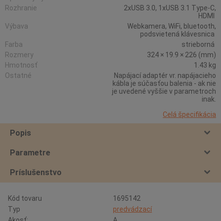
Rozhranie
2xUSB 3.0, 1xUSB 3.1 Type-C,
HDMI
Výbava
Webkamera, WiFi, bluetooth,
podsvietená klávesnica
Farba
strieborná
Rozmery
324 × 19.9 × 226 (mm)
Hmotnosť
1.43 kg
Ostatné
Napájací adaptér vr. napájacieho
kábla je súčasťou balenia - ak nie
je uvedené vyššie v parametroch
inak.
Celá špecifikácia
Popis
Parametre
Príslušenstvo
Kód tovaru
1695142
Typ
predvádzací
Akosť:
A