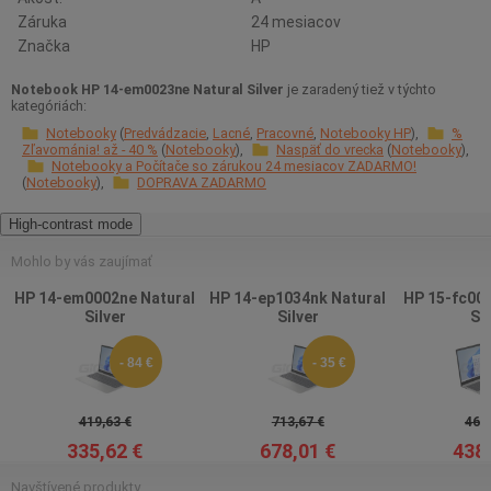
Záruka
24 mesiacov
Značka
HP
Notebook HP 14-em0023ne Natural Silver
je zaradený tiež v týchto
kategóriách:
Notebooky
Predvádzacie
Lacné
Pracovné
Notebooky HP
%
Zľavománia! až - 40 %
Notebooky
Naspäť do vrecka
Notebooky
Notebooky a Počítače so zárukou 24 mesiacov ZADARMO!
Notebooky
DOPRAVA ZADARMO
High-contrast mode
Mohlo by vás zaujímať
HP 14-em0002ne Natural
HP 14-ep1034nk Natural
HP 15-fc005
Silver
Silver
Sil
- 84 €
- 35 €
419,63 €
713,67 €
461,
335,62 €
678,01 €
438,
Navštívené produkty