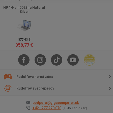
HP 14-em0023ne Natural
Silver
377,63 €
358,77 €
Rudolfova herná zóna
Rudolfov svet repasov
podpora@gigacomputer.sk
+421 277 270 070
(Po-Pi 9.00 - 17.00)