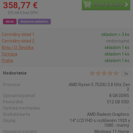
358,77 €
Pridať do košíka
291,68 € bez DPH
akcie
doprava zadarmo
Centrálny sklad 1
skladom > 3 ks
Centrálny sklad 2
nedostupné
Brno / O. Ševčíka
skladom 1 ks
Ostrava
skladom 1 ks
Praha
skladom 1 ks
Hodnotenie
3x
Procesor
AMD Ryzen 5 7520U 2.8 GHz Zen
2
Operačná pamäť
8 GB DDR5
Pevný disk
512 GB SSD
Optická mechanika
-
Grafická karta
AMD Radeon Graphics
Displej
14" LCD FHD s rozlíšením 1920 x
1080 - matný
Operačný systém
Windows 11 Home