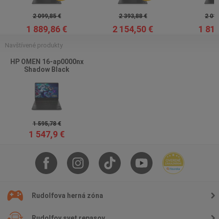
2 099,85 €
2 393,88 €
2 015
1 889,86 €
2 154,50 €
1 814
Navštívené produkty
HP OMEN 16-ap0000nx
Shadow Black
1 595,78 €
1 547,9 €
Rudolfova herná zóna
Rudolfov svet repasov