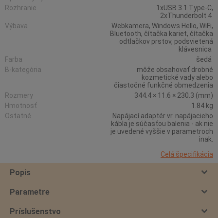
Rozhranie
1xUSB 3.1 Type-C,
2xThunderbolt 4
Výbava
Webkamera, Windows Hello, WiFi,
Bluetooth, čítačka kariet, čítačka
odtlačkov prstov, podsvietená
klávesnica
Farba
šedá
B-kategória
môže obsahovať drobné
kozmetické vady alebo
čiastočné funkčné obmedzenia
Rozmery
344.4 × 11.6 × 230.3 (mm)
Hmotnosť
1.84 kg
Ostatné
Napájací adaptér vr. napájacieho
kábla je súčasťou balenia - ak nie
je uvedené vyššie v parametroch
inak.
Celá špecifikácia
Popis
Parametre
Príslušenstvo