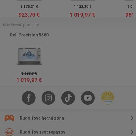
1 175,31 €
1 133,30 €
1 090
923,70 €
1 019,97 €
981,
Navštívené produkty
Dell Precision 5560
1 133,3 €
1 019,97 €
Rudolfova herná zóna
Rudolfov svet repasov