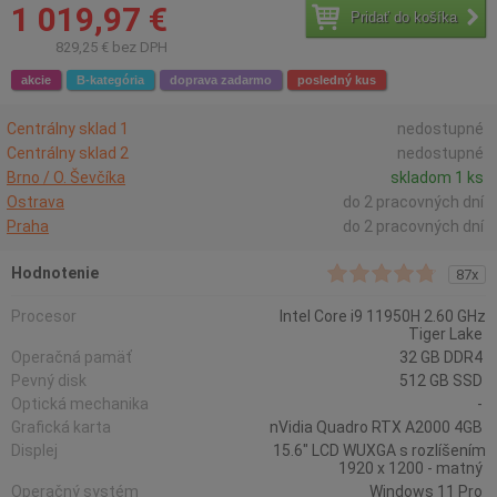
1 019,97 €
Pridať do košíka
829,25 € bez DPH
akcie
B-kategória
doprava zadarmo
posledný kus
Centrálny sklad 1
nedostupné
Centrálny sklad 2
nedostupné
Brno / O. Ševčíka
skladom 1 ks
Ostrava
do 2 pracovných dní
Praha
do 2 pracovných dní
Hodnotenie
87x
Procesor
Intel Core i9 11950H 2.60 GHz
Tiger Lake
Operačná pamäť
32 GB DDR4
Pevný disk
512 GB SSD
Optická mechanika
-
Grafická karta
nVidia Quadro RTX A2000 4GB
Displej
15.6" LCD WUXGA s rozlíšením
1920 x 1200 - matný
Operačný systém
Windows 11 Pro