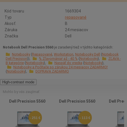
Kód tovaru
1669304
Typ
repasované
Akosť:
B
Záruka
24 mesiacov
Značka
Dell
Notebook Dell Precision 5560
je zaradený tiež v týchto kategóriách:
Notebooky
Repasované
Workstation
Notebooky Dell
Notebook
Dell Precision
% Zľavománia! až - 40 %
Notebooky
ZĽAVA -
B kategórie
Notebooky
Naspäť do vrecka
Notebooky
Notebooky a Počítače so zárukou 24 mesiacov ZADARMO!
Notebooky
DOPRAVA ZADARMO
High-contrast mode
Mohlo by vás zaujímať
Dell Precision 5560
Dell Precision 5560
Dell Prec
- 251 €
- 113 €