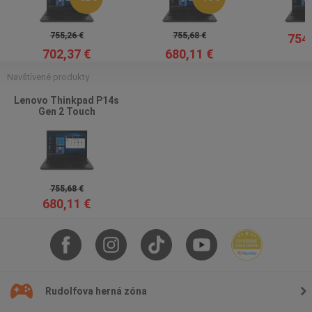
755,26 €
755,68 €
754,
702,37 €
680,11 €
Navštívené produkty
Lenovo Thinkpad P14s
Gen 2 Touch
755,68 €
680,11 €
Rudolfova herná zóna