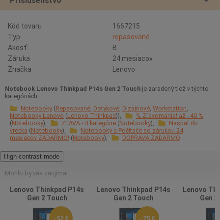
Príslušenstvo
Kód tovaru
1667215
Typ
repasované
Akosť:
B
Záruka
24 mesiacov
Značka
Lenovo
Notebook Lenovo Thinkpad P14s Gen 2 Touch
je zaradený tiež v týchto
kategóriách:
Notebooky
Repasované
Dotykové
Dizajnové
Workstation
Notebooky Lenovo
Lenovo Thinkpad
% Zľavománia! až - 40 %
Notebooky
ZĽAVA - B kategórie
Notebooky
Naspäť do
vrecka
Notebooky
Notebooky a Počítače so zárukou 24
mesiacov ZADARMO!
Notebooky
DOPRAVA ZADARMO
High-contrast mode
Mohlo by vás zaujímať
Lenovo Thinkpad P14s
Lenovo Thinkpad P14s
Lenovo Thi
Gen 2 Touch
Gen 2 Touch
Gen 2
- 52 €
- 75 €