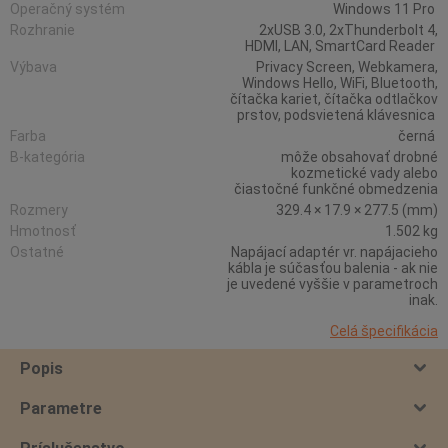
Operačný systém
Windows 11 Pro
Rozhranie
2xUSB 3.0, 2xThunderbolt 4,
HDMI, LAN, SmartCard Reader
Výbava
Privacy Screen, Webkamera,
Windows Hello, WiFi, Bluetooth,
čítačka kariet, čítačka odtlačkov
prstov, podsvietená klávesnica
Farba
černá
B-kategória
môže obsahovať drobné
kozmetické vady alebo
čiastočné funkčné obmedzenia
Rozmery
329.4 × 17.9 × 277.5 (mm)
Hmotnosť
1.502 kg
Ostatné
Napájací adaptér vr. napájacieho
kábla je súčasťou balenia - ak nie
je uvedené vyššie v parametroch
inak.
Celá špecifikácia
Popis
Parametre