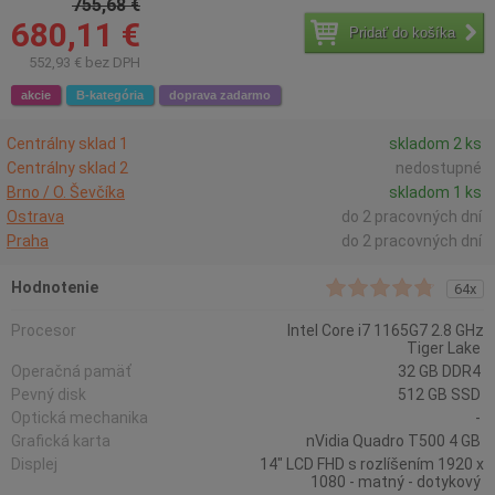
755,68 €
680,11 €
Pridať do košíka
552,93 € bez DPH
akcie
B-kategória
doprava zadarmo
Centrálny sklad 1
skladom 2 ks
Centrálny sklad 2
nedostupné
Brno / O. Ševčíka
skladom 1 ks
Ostrava
do 2 pracovných dní
Praha
do 2 pracovných dní
Hodnotenie
64x
Procesor
Intel Core i7 1165G7 2.8 GHz
Tiger Lake
Operačná pamäť
32 GB DDR4
Pevný disk
512 GB SSD
Optická mechanika
-
Grafická karta
nVidia Quadro T500 4 GB
Displej
14" LCD FHD s rozlíšením 1920 x
1080 - matný - dotykový